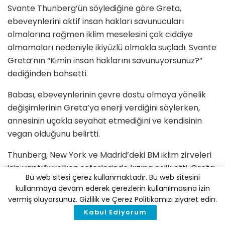
Svante Thunberg’ün söylediğine göre Greta,
ebeveynlerini aktif insan hakları savunucuları
olmalarına rağmen iklim meselesini çok ciddiye
almamaları nedeniyle ikiyüzlü olmakla suçladı. Svante
Greta’nın “Kimin insan haklarını savunuyorsunuz?”
dediğinden bahsetti.
Babası, ebeveynlerinin çevre dostu olmaya yönelik
değişimlerinin Greta’ya enerji verdiğini söylerken,
annesinin uçakla seyahat etmediğini ve kendisinin
vegan olduğunu belirtti.
Thunberg, New York ve Madrid’deki BM iklim zirveleri
için yaptığı yelken seferlerinde kızına eşlik etti. Greta
Bu web sitesi çerez kullanmaktadır. Bu web sitesini
çevresel etkilerden dolayı uçakla seyahat etmeyi
kullanmaya devam ederek çerezlerin kullanılmasına izin
reddediyor.
vermiş oluyorsunuz. Gizlilik ve Çerez Politikamızı ziyaret edin.
Kabul Ediyorum
Thunberg “Doğru olduğunu bildiğim şeyleri yaptım,