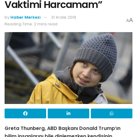
Vaktimi Harcamam”
by
Haber Merkezi
31 Aralık 2019
A
A
Reading Time: 2 mins read
Greta Thunberg, ABD Başkanı Donald Trump’ın
bilim insanlarını bile dinlemezken kendisinin