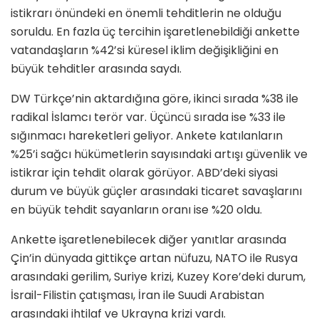
istikrarı önündeki en önemli tehditlerin ne olduğu
soruldu. En fazla üç tercihin işaretlenebildiği ankette
vatandaşların %42’si küresel iklim değişikliğini en
büyük tehditler arasında saydı.
DW Türkçe’nin aktardığına göre, ikinci sırada %38 ile
radikal İslamcı terör var. Üçüncü sırada ise %33 ile
sığınmacı hareketleri geliyor. Ankete katılanların
%25’i sağcı hükümetlerin sayısındaki artışı güvenlik ve
istikrar için tehdit olarak görüyor. ABD’deki siyasi
durum ve büyük güçler arasındaki ticaret savaşlarını
en büyük tehdit sayanların oranı ise %20 oldu.
Ankette işaretlenebilecek diğer yanıtlar arasında
Çin’in dünyada gittikçe artan nüfuzu, NATO ile Rusya
arasındaki gerilim, Suriye krizi, Kuzey Kore’deki durum,
İsrail-Filistin çatışması, İran ile Suudi Arabistan
arasındaki ihtilaf ve Ukrayna krizi vardı.