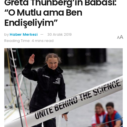
Greta Thunberg’in Babası:
“O Mutlu ama Ben
Endişeliyim”
by
Haber Merkezi
30 Aralık 2019
A
A
Reading Time: 4 mins read