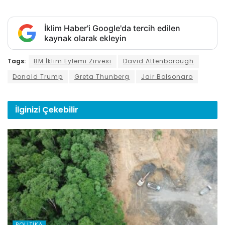
İklim Haber'i Google'da tercih edilen
kaynak olarak ekleyin
Tags:
BM İklim Eylemi Zirvesi
David Attenborough
Donald Trump
Greta Thunberg
Jair Bolsonaro
İlginizi
Çekebilir
POLITIKA