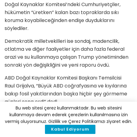
Doğal Kaynaklar Komitesi’ndeki Cumhuriyetçiler,
hükümetin “üretken” kalan bazı topraklarda sıkı
koruma koyabileceğinden endişe duyduklarını
söylediler.
Demokratik milletvekilleri ise sondaj, madencilik,
otlatma ve diğer faaliyetler için daha fazla federal
arazi ve su kullanmaya çalışan Trump yönetiminden
sonraki yön değişikliğini ve yeni raporu övdü.
ABD Doğal Kaynaklar Komitesi Başkanı Temsilcisi
Raul Grijalva, “Büyük ABD coğrafyasına ve kıyılarına
bakıp fosil yakıtlarından başka hiçbir şey görmeme
günleri sona erdi” dedi.
Bu web sitesi çerez kullanmaktadır. Bu web sitesini
kullanmaya devam ederek çerezlerin kullanılmasına izin
vermiş oluyorsunuz. Gizlilik ve Çerez Politikamızı ziyaret edin.
İklim Haber'i Google'da tercih edilen
kaynak olarak ekleyin
Kabul Ediyorum