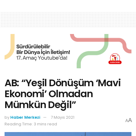
AB: “Yeşil Dönüşüm ‘Mavi
Ekonomi’ Olmadan
Mümkün Değil”
by
Haber Merkezi
7 Mayıs 2021
A
A
Reading Time: 3 mins read