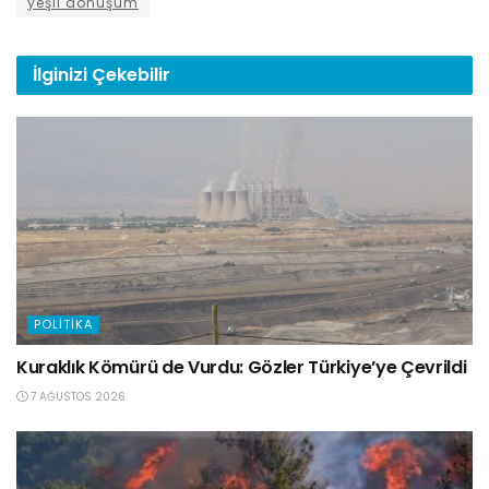
yeşil dönüşüm
İlginizi
Çekebilir
POLITIKA
Kuraklık Kömürü de Vurdu: Gözler Türkiye’ye Çevrildi
7 AĞUSTOS 2026