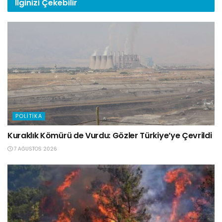
İlginizi
Çekebilir
POLITIKA
Kuraklık Kömürü de Vurdu: Gözler Türkiye’ye Çevrildi
7 AĞUSTOS 2026