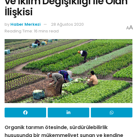
ve İklim Değişikliği ile Olan
İlişkisi
by
Haber Merkezi
28 Ağustos 2020
A
A
Reading Time: 16 mins read
Organik tarımın ötesinde, sürdürülebilirlik
hususunda bir mükemmeliyet sunan ve kendine