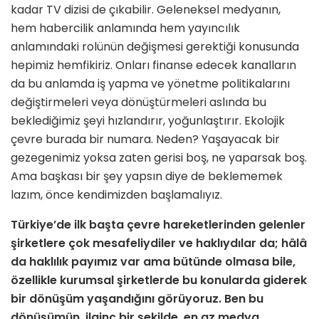
kadar TV dizisi de çıkabilir. Geleneksel medyanın,
hem habercilik anlamında hem yayıncılık
anlamındaki rolünün değişmesi gerektiği konusunda
hepimiz hemfikiriz. Onları finanse edecek kanalların
da bu anlamda iş yapma ve yönetme politikalarını
değiştirmeleri veya dönüştürmeleri aslında bu
beklediğimiz şeyi hızlandırır, yoğunlaştırır. Ekolojik
çevre burada bir numara. Neden? Yaşayacak bir
gezegenimiz yoksa zaten gerisi boş, ne yaparsak boş.
Ama başkası bir şey yapsın diye de beklememek
lazım, önce kendimizden başlamalıyız.
Türkiye’de ilk başta çevre hareketlerinden gelenler
şirketlere çok mesafeliydiler ve haklıydılar da; hâlâ
da haklılık payımız var ama bütünde olmasa bile,
özellikle kurumsal şirketlerde bu konularda giderek
bir dönüşüm yaşandığını görüyoruz. Ben bu
dönüşümün, ilginç bir şekilde, en az medya