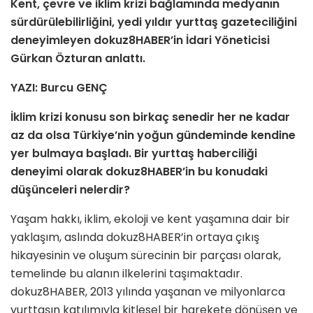
Kent, çevre ve iklim krizi bağlamında medyanın
sürdürülebilirliğini, yedi yıldır yurttaş gazeteciliğini
deneyimleyen dokuz8HABER’in İdari Yöneticisi
Gürkan Özturan anlattı.
YAZI: Burcu GENÇ
İklim
krizi konusu son birkaç senedir her ne kadar
az da olsa Türkiye’nin yoğun gündeminde kendine
yer bulmaya başladı. Bir yurttaş haberciliği
deneyimi olarak dokuz8HABER’in bu konudaki
düşünceleri nelerdir?
Yaşam hakkı, iklim, ekoloji ve kent yaşamına dair bir
yaklaşım, aslında dokuz8HABER’in ortaya çıkış
hikayesinin ve oluşum sürecinin bir parçası olarak,
temelinde bu alanın ilkelerini taşımaktadır.
dokuz8HABER, 2013 yılında yaşanan ve milyonlarca
yurttaşın katılımıyla kitlesel bir harekete dönüşen ve