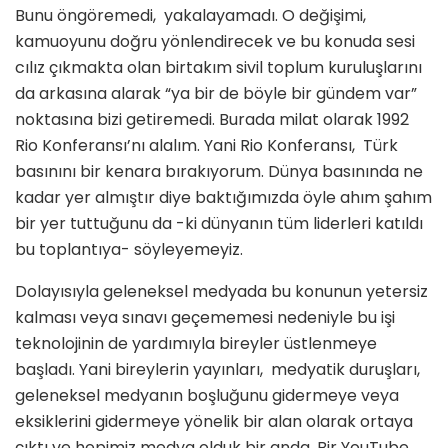
Bunu öngöremedi, yakalayamadı. O değişimi,
kamuoyunu doğru yönlendirecek ve bu konuda sesi
cılız çıkmakta olan birtakım sivil toplum kuruluşlarını
da arkasına alarak “ya bir de böyle bir gündem var”
noktasına bizi getiremedi. Burada milat olarak 1992
Rio Konferansı’nı alalım. Yani Rio Konferansı, Türk
basınını bir kenara bırakıyorum. Dünya basınında ne
kadar yer almıştır diye baktığımızda öyle ahım şahım
bir yer tuttuğunu da -ki dünyanın tüm liderleri katıldı
bu toplantıya- söyleyemeyiz.
Dolayısıyla geleneksel medyada bu konunun yetersiz
kalması veya sınavı geçememesi nedeniyle bu işi
teknolojinin de yardımıyla bireyler üstlenmeye
başladı. Yani bireylerin yayınları, medyatik duruşları,
geleneksel medyanın boşluğunu gidermeye veya
eksiklerini gidermeye yönelik bir alan olarak ortaya
çıktı ve hepimiz medya olduk bir anda. Bir YouTube