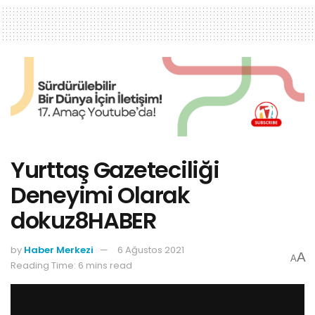
Yurttaş Gazeteciliği
Deneyimi Olarak
dokuz8HABER
by
Haber Merkezi
6 Ağustos 2021
A
A
Reading Time: 6 mins read