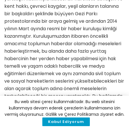
kent hakkı, çevreci kaygılar, yeşil alanların talanına
bir başkaldırı şeklinde büyüyen Gezi Parkı
protestolarında bir araya gelmiş ve ardından 2014
yılının Mart ayında resmi bir haber kuruluşu kimliği
kazanmıştır. Kuruluşumuzdan itibaren öncelikli
amacımız toplumun haberdar olamadığı meseleleri
haberleştirmek, bu alanda daha fazla yurttaş
habercinin her yerden haber yapabilmesi için hak
temelli ve yaşam odaklı habercilik ve medya
eğitimleri düzenlemek ve aynı zamanda sivil toplum
ve sosyal hareketlerin seslerini yükseltebilecekleri bir
alan açarak toplum adına önemli meselelerin
tartışılabileceği bir mecra yaratmaktı. Bu bağlamda
Bu web sitesi çerez kullanmaktadır. Bu web sitesini
öncelikli olarak temel eğitim programları ve yayın
kullanmaya devam ederek çerezlerin kullanılmasına izin
akışı derledik ve 2017’den bu yana Ekoloji ve Kent
vermiş oluyorsunuz. Gizlilik ve Çerez Politikamızı ziyaret edin.
Hakkı Odaklı Habercilik ve Medya Eğitim
Kabul Ediyorum
Programları düzenliyoruz. Aynı zamanda bu alanda