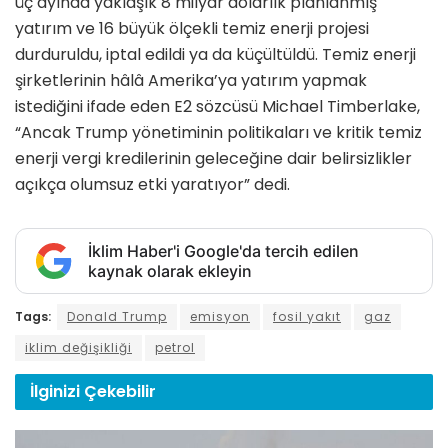
üç ayında yaklaşık 8 milyar dolarlık planlanmış
yatırım ve 16 büyük ölçekli temiz enerji projesi
durduruldu, iptal edildi ya da küçültüldü. Temiz enerji
şirketlerinin hâlâ Amerika’ya yatırım yapmak
istediğini ifade eden E2 sözcüsü Michael Timberlake,
“Ancak Trump yönetiminin politikaları ve kritik temiz
enerji vergi kredilerinin geleceğine dair belirsizlikler
açıkça olumsuz etki yaratıyor” dedi.
İklim Haber'i Google'da tercih edilen
kaynak olarak ekleyin
Tags:
Donald Trump
emisyon
fosil yakıt
gaz
iklim değişikliği
petrol
İlginizi
Çekebilir