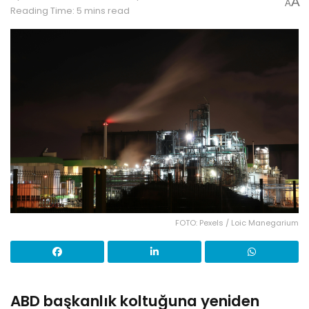
A
A
Reading Time: 5 mins read
FOTO: Pexels / Loic Manegarium
ABD başkanlık koltuğuna yeniden