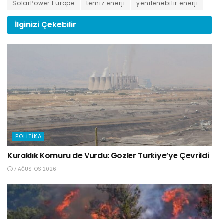
SolarPower Europe
temiz enerji
yenilenebilir enerji
İlginizi
Çekebilir
POLITIKA
Kuraklık Kömürü de Vurdu: Gözler Türkiye’ye Çevrildi
7 AĞUSTOS 2026