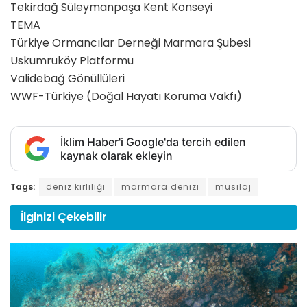
Tekirdağ Süleymanpaşa Kent Konseyi
TEMA
Türkiye Ormancılar Derneği Marmara Şubesi
Uskumruköy Platformu
Validebağ Gönüllüleri
WWF-Türkiye (Doğal Hayatı Koruma Vakfı)
İklim Haber'i Google'da tercih edilen
kaynak olarak ekleyin
Tags:
deniz kirliliği
marmara denizi
müsilaj
İlginizi
Çekebilir