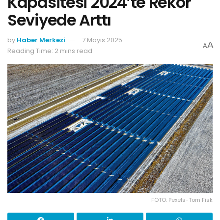
Kapasitesi 2024’te Rekor
Seviyede Arttı
by
Haber Merkezi
7 Mayıs 2025
A
A
Reading Time: 2 mins read
FOTO: Pexels-Tom Fisk