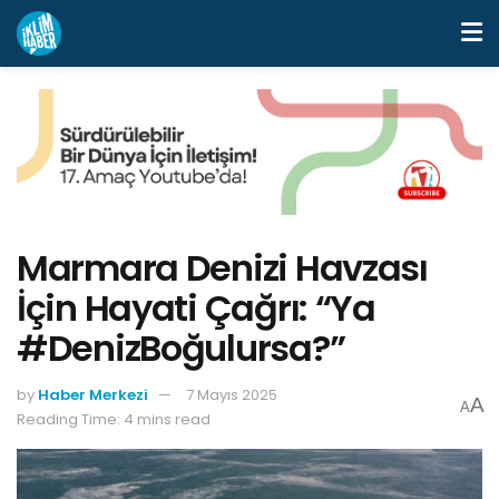
Marmara Denizi Havzası
İçin Hayati Çağrı: “Ya
#DenizBoğulursa?”
by
Haber Merkezi
7 Mayıs 2025
A
A
Reading Time: 4 mins read