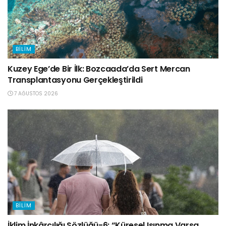
BILIM
Kuzey Ege’de Bir İlk: Bozcaada’da Sert Mercan
Transplantasyonu Gerçekleştirildi
7 AĞUSTOS 2026
BILIM
İklim İnkârcılığı Sözlüğü-6: “Küresel Isınma Varsa