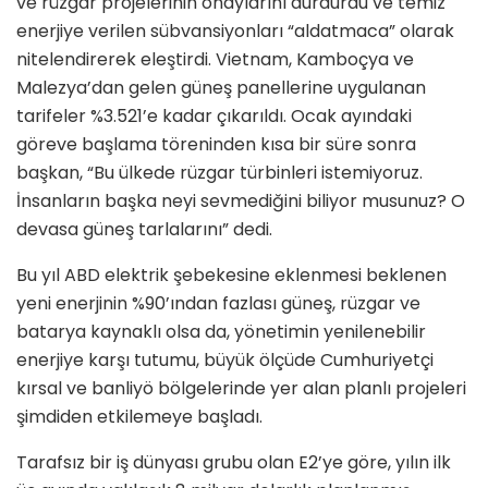
ve rüzgar projelerinin onaylarını durdurdu ve temiz
enerjiye verilen sübvansiyonları “aldatmaca” olarak
nitelendirerek eleştirdi. Vietnam, Kamboçya ve
Malezya’dan gelen güneş panellerine uygulanan
tarifeler %3.521’e kadar çıkarıldı. Ocak ayındaki
göreve başlama töreninden kısa bir süre sonra
başkan, “Bu ülkede rüzgar türbinleri istemiyoruz.
İnsanların başka neyi sevmediğini biliyor musunuz? O
devasa güneş tarlalarını” dedi.
Bu yıl ABD elektrik şebekesine eklenmesi beklenen
yeni enerjinin %90’ından fazlası güneş, rüzgar ve
batarya kaynaklı olsa da, yönetimin yenilenebilir
enerjiye karşı tutumu, büyük ölçüde Cumhuriyetçi
kırsal ve banliyö bölgelerinde yer alan planlı projeleri
şimdiden etkilemeye başladı.
Tarafsız bir iş dünyası grubu olan E2’ye göre, yılın ilk