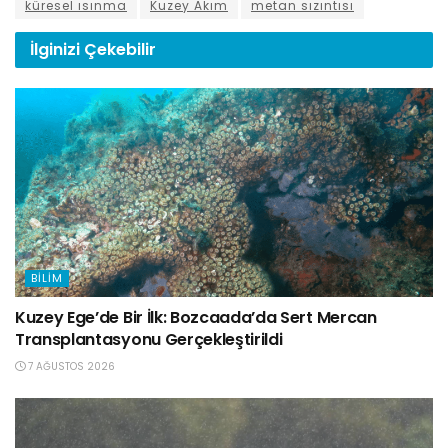
küresel ısınma
Kuzey Akım
metan sızıntısı
İlginizi
Çekebilir
BILIM
Kuzey Ege’de Bir İlk: Bozcaada’da Sert Mercan
Transplantasyonu Gerçekleştirildi
7 AĞUSTOS 2026