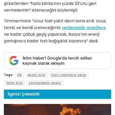
şirketlerden “fazla kârlarının yüzde 33’ünü geri
vermelerinin” isteneceğini söylemişti.
Timmermans “Ucuz fosil yakıt devri sona erdi. Ucuz,
temiz ve kendi üreteceğimiz
yenilenebilir enerjilere
ne kadar çabuk geçiş yaparsak, Rusya’nın enerji
şantajına o kadar hızlı bağışıklık kazanırız” dedi.
İklim Haber'i Google'da tercih edilen
kaynak olarak ekleyin
Tags:
AB
enerji krizi
fosil yakıtlara vergi
iklim krizi
yenilenebilir enerji
İlginizi
Çekebilir