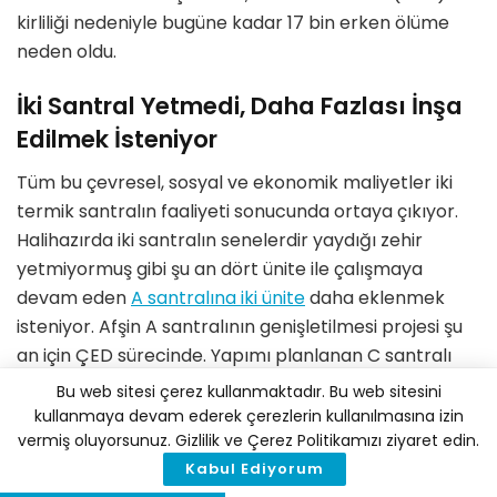
kirliliği nedeniyle bugüne kadar 17 bin erken ölüme
neden oldu.
İki Santral Yetmedi, Daha Fazlası İnşa
Edilmek İsteniyor
Tüm bu çevresel, sosyal ve ekonomik maliyetler iki
termik santralın faaliyeti sonucunda ortaya çıkıyor.
Halihazırda iki santralın senelerdir yaydığı zehir
yetmiyormuş gibi şu an dört ünite ile çalışmaya
devam eden
A santralına iki ünite
daha eklenmek
isteniyor. Afşin A santralının genişletilmesi projesi şu
an için ÇED sürecinde. Yapımı planlanan C santralı
için geçtiğimiz aylarda olumlu bir karar alındı.
Bu web sitesi çerez kullanmaktadır. Bu web sitesini
Greenpeace Akdeniz ve Elbistan Hayatı ve Doğayı
kullanmaya devam ederek çerezlerin kullanılmasına izin
vermiş oluyorsunuz. Gizlilik ve Çerez Politikamızı ziyaret edin.
Koruma Platformu’nun açtığı dava sonucunda
Kabul Ediyorum
santral hakkında yürütmeyi durdurma kararı çıkarıldı.