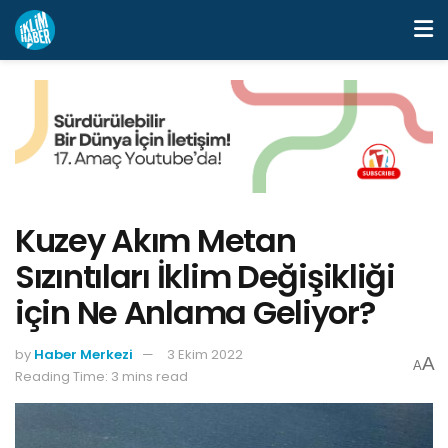
Kuzey Akım Metan
Sızıntıları İklim Değişikliği
için Ne Anlama Geliyor?
by
Haber Merkezi
3 Ekim 2022
A
A
Reading Time: 3 mins read