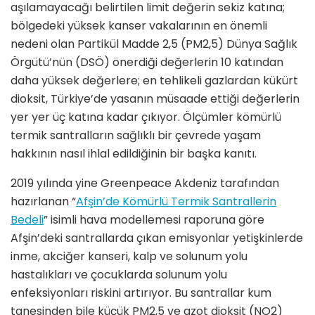
aşılamayacağı belirtilen limit değerin sekiz katına;
bölgedeki yüksek kanser vakalarının en önemli
nedeni olan Partikül Madde 2,5 (PM2,5) Dünya Sağlık
Örgütü’nün (DSÖ) önerdiği değerlerin 10 katından
daha yüksek değerlere; en tehlikeli gazlardan kükürt
dioksit, Türkiye’de yasanın müsaade ettiği değerlerin
yer yer üç katına kadar çıkıyor. Ölçümler kömürlü
termik santralların sağlıklı bir çevrede yaşam
hakkının nasıl ihlal edildiğinin bir başka kanıtı.
2019 yılında yine Greenpeace Akdeniz tarafından
hazırlanan “
Afşin’de Kömürlü Termik Santrallerin
Bedeli
” isimli hava modellemesi raporuna göre
Afşin’deki santrallarda çıkan emisyonlar yetişkinlerde
inme, akciğer kanseri, kalp ve solunum yolu
hastalıkları ve çocuklarda solunum yolu
enfeksiyonları riskini artırıyor. Bu santrallar kum
tanesinden bile küçük PM2,5 ve azot dioksit (NO2)