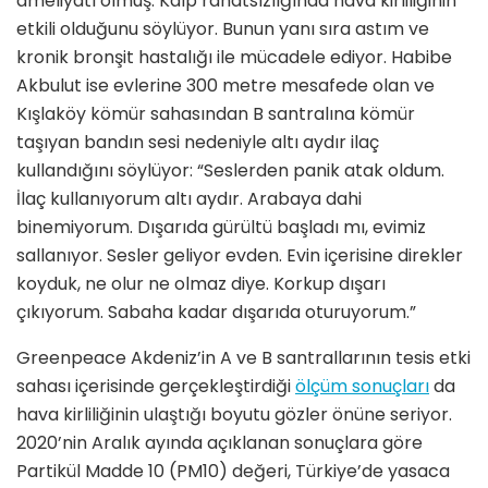
ameliyatı olmuş. Kalp rahatsızlığında hava kirliliğinin
etkili olduğunu söylüyor. Bunun yanı sıra astım ve
kronik bronşit hastalığı ile mücadele ediyor. Habibe
Akbulut ise evlerine 300 metre mesafede olan ve
Kışlaköy kömür sahasından B santralına kömür
taşıyan bandın sesi nedeniyle altı aydır ilaç
kullandığını söylüyor: “Seslerden panik atak oldum.
İlaç kullanıyorum altı aydır. Arabaya dahi
binemiyorum. Dışarıda gürültü başladı mı, evimiz
sallanıyor. Sesler geliyor evden. Evin içerisine direkler
koyduk, ne olur ne olmaz diye. Korkup dışarı
çıkıyorum. Sabaha kadar dışarıda oturuyorum.”
Greenpeace Akdeniz’in A ve B santrallarının tesis etki
sahası içerisinde gerçekleştirdiği
ölçüm sonuçları
da
hava kirliliğinin ulaştığı boyutu gözler önüne seriyor.
2020’nin Aralık ayında açıklanan sonuçlara göre
Partikül Madde 10 (PM10) değeri, Türkiye’de yasaca