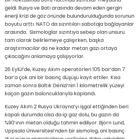
geldi. Rusya ve Batı arasında devam eden gergin
enerji krizi de göz önünde bulundurulduğunda sorunun
boyutu arttı. NATO da sızıntıları sabotaja bağlayanlar
arasında. Sismologlar sızıntıya sebep olan unsuru
tam olarak belirlemeye çalışırken, başka
araştırmacılar da ne kadar metan gazı ortaya
çıkacağını anlamaya çalışıyorlar.
26 Eylül’de, Kuzey Akım operatörleri 105 bar’dan 7
bar’a çok ani bir basınç düşüşü kayıt ettiler. Kısa
zaman sonra Baltık Denizi’nin 1 kilometrelik yüzeyi
kaçan gazın baloncuklarıyla kaplandı.
Kuzey Akım 2 Rusya Ukrayna’yı işgal ettiğinden beri
kapalı durumda olsa da içi gaz dolu, bu gazın da
%90’ının metan olduğu tahmin ediliyor.
Bj
ö
rn Lund,
Uppsala Üniversitesi’nden bir sismolog, ani basınç
düşüşünün sismologların verilerine daha yakından