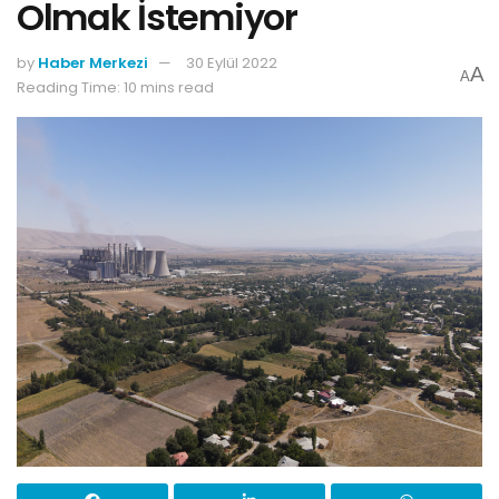
Olmak İstemiyor
by
Haber Merkezi
30 Eylül 2022
A
A
Reading Time: 10 mins read