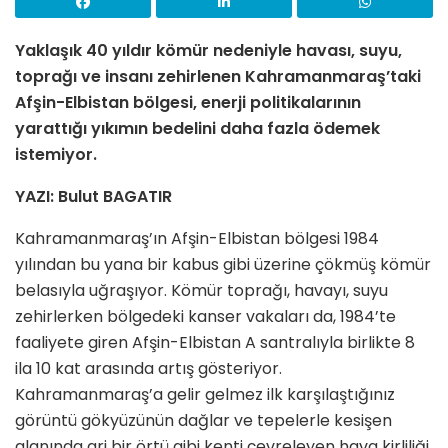
Yaklaşık 40 yıldır kömür nedeniyle havası, suyu,
toprağı ve insanı zehirlenen Kahramanmaraş’taki
Afşin-Elbistan bölgesi, enerji politikalarının
yarattığı yıkımın bedelini daha fazla ödemek
istemiyor.
YAZI: Bulut BAGATIR
Kahramanmaraş’ın Afşin-Elbistan bölgesi 1984
yılından bu yana bir kabus gibi üzerine çökmüş kömür
belasıyla uğraşıyor. Kömür toprağı, havayı, suyu
zehirlerken bölgedeki kanser vakaları da, 1984’te
faaliyete giren Afşin-Elbistan A santralıyla birlikte 8
ila 10 kat arasında artış gösteriyor.
Kahramanmaraş’a gelir gelmez ilk karşılaştığınız
görüntü gökyüzünün dağlar ve tepelerle kesişen
alanında gri bir örtü gibi kenti çevreleyen hava kirliliği.