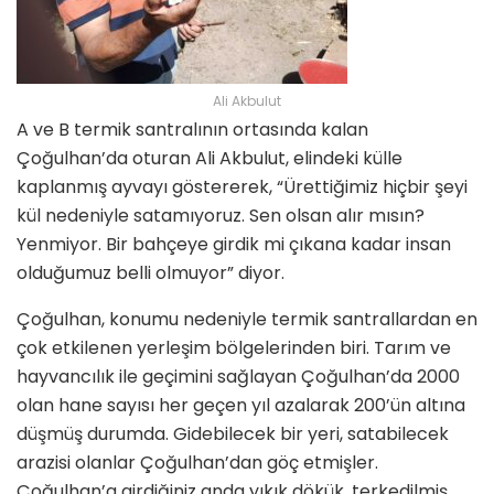
Ali Akbulut
A ve B termik santralının ortasında kalan
Çoğulhan’da oturan Ali Akbulut, elindeki külle
kaplanmış ayvayı göstererek, “Ürettiğimiz hiçbir şeyi
kül nedeniyle satamıyoruz. Sen olsan alır mısın?
Yenmiyor. Bir bahçeye girdik mi çıkana kadar insan
olduğumuz belli olmuyor” diyor.
Çoğulhan, konumu nedeniyle termik santrallardan en
çok etkilenen yerleşim bölgelerinden biri. Tarım ve
hayvancılık ile geçimini sağlayan Çoğulhan’da 2000
olan hane sayısı her geçen yıl azalarak 200’ün altına
düşmüş durumda. Gidebilecek bir yeri, satabilecek
arazisi olanlar Çoğulhan’dan göç etmişler.
Çoğulhan’a girdiğiniz anda yıkık dökük, terkedilmiş