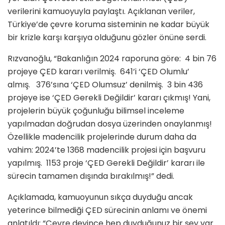
verilerini kamuoyuyla paylaştı. Açıklanan veriler,
Türkiye’de çevre koruma sisteminin ne kadar büyük
bir krizle karşı karşıya olduğunu gözler önüne serdi.
Rızvanoğlu, “Bakanlığın 2024 raporuna göre: 4 bin 76
projeye ÇED kararı verilmiş. 641’i ‘ÇED Olumlu’
almış. 376’sına ‘ÇED Olumsuz’ denilmiş. 3 bin 436
projeye ise ‘ÇED Gerekli Değildir’ kararı çıkmış! Yani,
projelerin büyük çoğunluğu bilimsel inceleme
yapılmadan doğrudan dosya üzerinden onaylanmış!
Özellikle madencilik projelerinde durum daha da
vahim: 2024’te 1368 madencilik projesi için başvuru
yapılmış. 1153 proje ‘ÇED Gerekli Değildir’ kararı ile
sürecin tamamen dışında bırakılmış!” dedi.
Açıklamada, kamuoyunun sıkça duyduğu ancak
yeterince bilmediği ÇED sürecinin anlamı ve önemi
anlatıldı: “Çevre deyince hep duyduğunuz bir şey var.