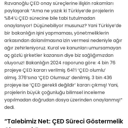
Rızvanoğlu ÇED onay süreçlerine ilişkin rakamları
paylaşarak “Ama ne yazık ki Türkiye’de projelerin
%84’ü ÇED sürecine bile tabi tutulmadan
onaylanıyor! Düşünebiliyor musunuz? Yani Türkiye’de
bir bakanlığın işini yapmaması, yönetmeliklerin
arkasından dolanılmasına izin vermesi nedeniyle ağır
ağır zehirleniyoruz. Kural ve kanunları umursamayan
aç gözlü şirketler kazansın diye biz sağlığımızdan
oluyoruz! Bakanlığın 2024 raporuna göre: 4 bin 76
projeye ÇED kararı verilmiş. 641’i ‘ÇED olumlu’
almış. 376’sına ‘ÇED Olumsuz’ denilmiş. 3 bin 436
projeye ise ‘ÇED gerekli değildir’ kararı çıkmış! Yani,
projelerin büyük çoğunluğu bilimsel inceleme
yapılmadan doğrudan dosya üzerinden onaylanmış!”
dedi.
“Talebimiz Net: ÇED Süreci Göstermelik