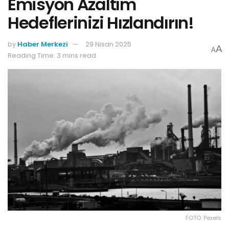
Emisyon Azaltım
Hedeflerinizi Hızlandırın!
by
Haber Merkezi
29 Nisan 2025
A
A
Reading Time: 3 mins read
FOTO: Pexels