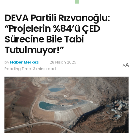
DEVA Partili Rızvanoğlu:
“Projelerin %84’ü ÇED
Sürecine Bile Tabi
Tutulmuyor!”
by
Haber Merkezi
28 Nisan 2025
A
A
Reading Time: 3 mins read