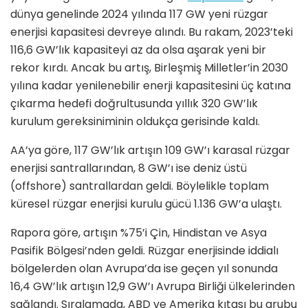
dünya genelinde 2024 yılında 117 GW yeni rüzgar
enerjisi kapasitesi devreye alındı. Bu rakam, 2023’teki
116,6 GW’lık kapasiteyi az da olsa aşarak yeni bir
rekor kırdı. Ancak bu artış, Birleşmiş Milletler’in 2030
yılına kadar yenilenebilir enerji kapasitesini üç katına
çıkarma hedefi doğrultusunda yıllık 320 GW’lık
kurulum gereksiniminin oldukça gerisinde kaldı. ​
AA’ya göre, 117 GW’lık artışın 109 GW’ı karasal rüzgar
enerjisi santrallarından, 8 GW’ı ise deniz üstü
(offshore) santrallardan geldi. Böylelikle toplam
küresel rüzgar enerjisi kurulu gücü 1.136 GW’a ulaştı.
Rapora göre, artışın %75’i Çin, Hindistan ve Asya
Pasifik Bölgesi’nden geldi. Rüzgar enerjisinde iddialı
bölgelerden olan Avrupa’da ise geçen yıl sonunda
16,4 GW’lık artışın 12,9 GW’ı Avrupa Birliği ülkelerinden
sağlandı. Sıralamada, ABD ve Amerika kıtası bu grubu