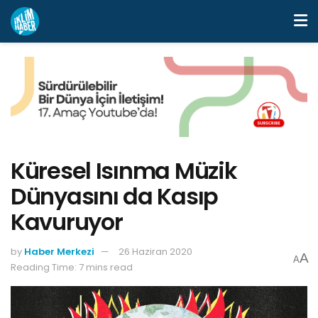
Küresel Isınma Müzik
Dünyasını da Kasıp
Kavuruyor
by
Haber Merkezi
26 Haziran 2020
A
A
Reading Time: 7 mins read