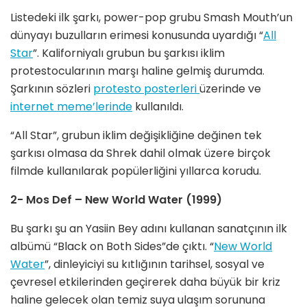
Listedeki ilk şarkı, power-pop grubu Smash Mouth’un
dünyayı buzulların erimesi konusunda uyardığı “
All
Star
”. Kaliforniyalı grubun bu şarkısı iklim
protestocularının marşı haline gelmiş durumda.
Şarkının sözleri
protesto posterleri
üzerinde ve
internet meme’lerinde
kullanıldı.
“All Star”, grubun iklim değişikliğine değinen tek
şarkısı olmasa da Shrek dahil olmak üzere birçok
filmde kullanılarak popülerliğini yıllarca korudu.
2- Mos Def – New World Water (1999)
Bu şarkı şu an Yasiin Bey adını kullanan sanatçının ilk
albümü “Black on Both Sides”de çıktı. “
New World
Water
”, dinleyiciyi su kıtlığının tarihsel, sosyal ve
çevresel etkilerinden geçirerek daha büyük bir kriz
haline gelecek olan temiz suya ulaşım sorununa