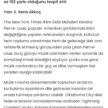
az 192 şarkı olduğunu tespit etti.
Yazı: S. Sena Akkoç
The New York Times İklim Ekibi Muhabiri Kendra
Pierre-Louis, popüler Amerikan şarkılarında iklim
değişikliğine yapılan referansları araştırdı. Kültürün
hem toplumu yansıtması hem de geleceğe dair ona
rehberlik etmesi iç görüsünden yola çıkan Pierre-
Louis, bu iç görüyü müzik üzerinden veriler sunarak da
somutlaştırmak istediğini söylüyor çünkü ona göre
müzik canlandırıcı bir güç ve dibe vurmuşken bizi
yeniden ayağa kaldırabilir.
Müzik travma dönemlerinde toplumun acılarını,
korkularını, isyanlarını dile getirerek insanları bir
arada tutmaya yardımcı olabilir. Oklahoma City’deki
federal binanın bombalanması ardından “Lightning
Crashes” grubu, Katrina Kasırgası felaketinden sonra