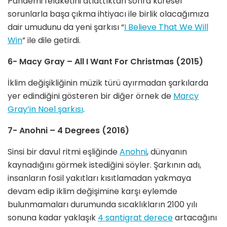
Pandemi felaketini atlattıktan sonra küresel
sorunlarla başa çıkma ihtiyacı ile birlik olacağımıza
dair umudunu da yeni şarkısı “
I Believe That We Will
Win
” ile dile getirdi.
6- Macy Gray – All I Want For Christmas (2015)
İklim değişikliğinin müzik türü ayırmadan şarkılarda
yer edindiğini gösteren bir diğer örnek de
Marcy
Gray’in Noel şarkısı
.
7- Anohni – 4 Degrees (2016)
Sinsi bir davul ritmi eşliğinde
Anohni
, dünyanın
kaynadığını görmek istediğini söyler. Şarkının adı,
insanların fosil yakıtları kısıtlamadan yakmaya
devam edip iklim değişimine karşı eylemde
bulunmamaları durumunda sıcaklıkların 2100 yılı
sonuna kadar yaklaşık
4 santigrat derece
artacağını