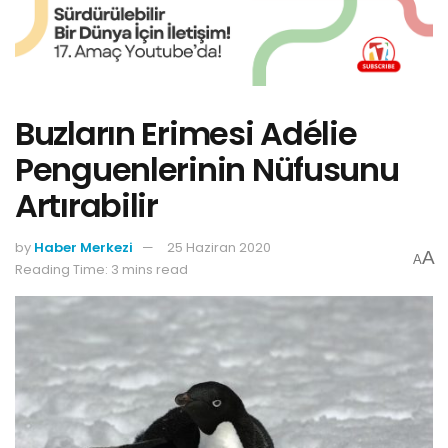
Buzların Erimesi Adélie
Penguenlerinin Nüfusunu
Artırabilir
by
Haber Merkezi
25 Haziran 2020
A
A
Reading Time: 3 mins read