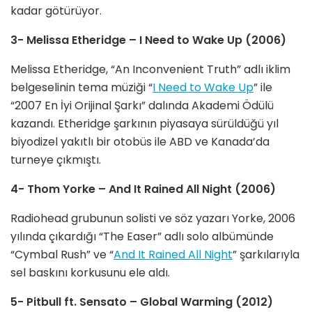
kadar götürüyor.
3- Melissa Etheridge – I Need to Wake Up (2006)
Melissa Etheridge, “An Inconvenient Truth” adlı iklim
belgeselinin tema müziği “
I Need to Wake Up
” ile
“2007 En İyi Orijinal Şarkı” dalında Akademi Ödülü
kazandı. Etheridge şarkının piyasaya sürüldüğü yıl
biyodizel yakıtlı bir otobüs ile ABD ve Kanada’da
turneye çıkmıştı.
4- Thom Yorke – And It Rained All Night (2006)
Radiohead grubunun solisti ve söz yazarı Yorke, 2006
yılında çıkardığı “The Easer” adlı solo albümünde
“Cymbal Rush” ve “
And It Rained All Night
” şarkılarıyla
sel baskını korkusunu ele aldı.
5- Pitbull ft. Sensato – Global Warming (2012)