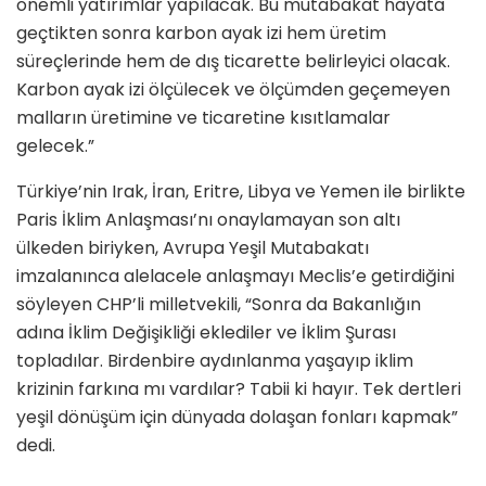
önemli yatırımlar yapılacak. Bu mutabakat hayata
geçtikten sonra karbon ayak izi hem üretim
süreçlerinde hem de dış ticarette belirleyici olacak.
Karbon ayak izi ölçülecek ve ölçümden geçemeyen
malların üretimine ve ticaretine kısıtlamalar
gelecek.”
Türkiye’nin Irak, İran, Eritre, Libya ve Yemen ile birlikte
Paris İklim Anlaşması’nı onaylamayan son altı
ülkeden biriyken, Avrupa Yeşil Mutabakatı
imzalanınca alelacele anlaşmayı Meclis’e getirdiğini
söyleyen CHP’li milletvekili, “Sonra da Bakanlığın
adına İklim Değişikliği eklediler ve İklim Şurası
topladılar. Birdenbire aydınlanma yaşayıp iklim
krizinin farkına mı vardılar? Tabii ki hayır. Tek dertleri
yeşil dönüşüm için dünyada dolaşan fonları kapmak”
dedi.