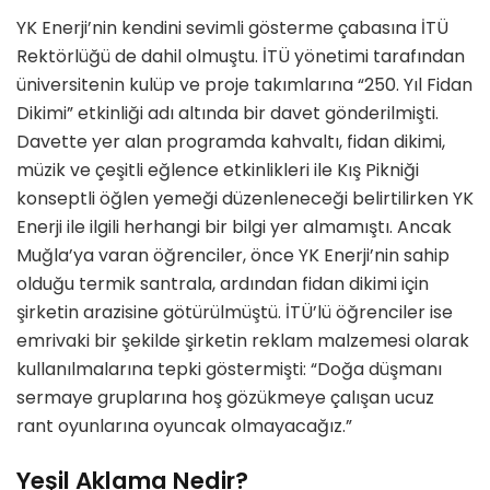
YK Enerji’nin kendini sevimli gösterme çabasına İTÜ
Rektörlüğü de dahil olmuştu. İTÜ yönetimi tarafından
üniversitenin kulüp ve proje takımlarına “250. Yıl Fidan
Dikimi” etkinliği adı altında bir davet gönderilmişti.
Davette yer alan programda kahvaltı, fidan dikimi,
müzik ve çeşitli eğlence etkinlikleri ile Kış Pikniği
konseptli öğlen yemeği düzenleneceği belirtilirken YK
Enerji ile ilgili herhangi bir bilgi yer almamıştı. Ancak
Muğla’ya varan öğrenciler, önce YK Enerji’nin sahip
olduğu termik santrala, ardından fidan dikimi için
şirketin arazisine götürülmüştü. İTÜ’lü öğrenciler ise
emrivaki bir şekilde şirketin reklam malzemesi olarak
kullanılmalarına tepki göstermişti: “Doğa düşmanı
sermaye gruplarına hoş gözükmeye çalışan ucuz
rant oyunlarına oyuncak olmayacağız.”
Yeşil Aklama Nedir?