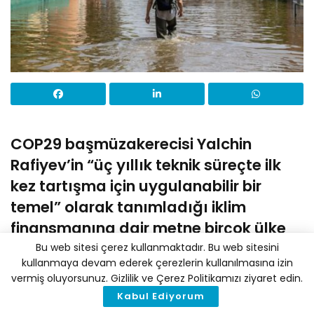
COP29 başmüzakerecisi Yalchin
Rafiyev’in “üç yıllık teknik süreçte ilk
kez tartışma için uygulanabilir bir
temel” olarak tanımladığı iklim
finansmanına dair metne birçok ülke
karşı çıkıyor.
Bu web sitesi çerez kullanmaktadır. Bu web sitesini
kullanmaya devam ederek çerezlerin kullanılmasına izin
İklim finansmanı hedefine ilişkin çok önemli metin,
vermiş oluyorsunuz. Gizlilik ve Çerez Politikamızı ziyaret edin.
COP29’un başmüzakerecisi ve Azerbaycan dışişleri
Kabul Ediyorum
bakan yardımcısı Yalchin Rafiyev tarafından “üç yıllık