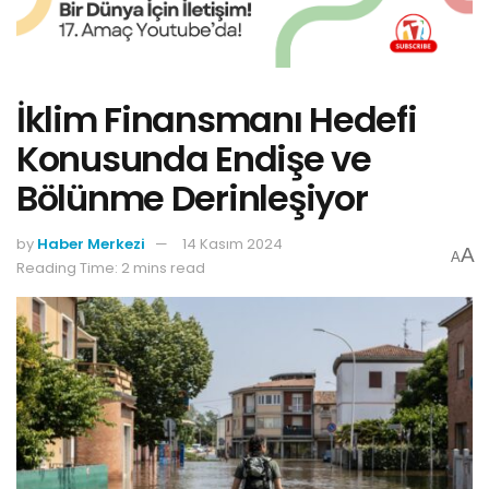
İklim Finansmanı Hedefi
Konusunda Endişe ve
Bölünme Derinleşiyor
by
Haber Merkezi
14 Kasım 2024
A
A
Reading Time: 2 mins read