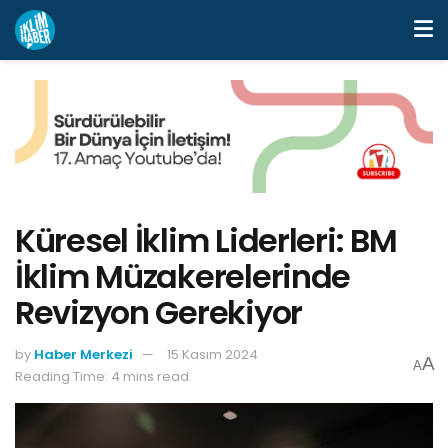
Küresel İklim Liderleri: BM
İklim Müzakerelerinde
Revizyon Gerekiyor
by
Haber Merkezi
15 Kasım 2024
A
A
Reading Time: 4 mins read