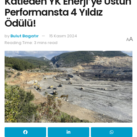
Katleden YK Enerji’ye Üstün
Performansta 4 Yıldız
Ödülü!
by
Bulut Bagatır
15 Kasım 2024
A
A
Reading Time: 3 mins read