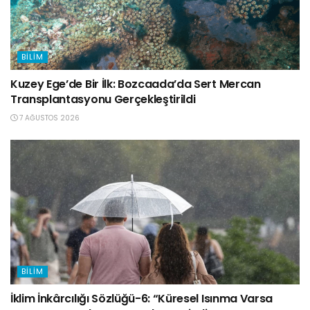
BILIM
Kuzey Ege’de Bir İlk: Bozcaada’da Sert Mercan
Transplantasyonu Gerçekleştirildi
7 AĞUSTOS 2026
BILIM
İklim İnkârcılığı Sözlüğü-6: “Küresel Isınma Varsa