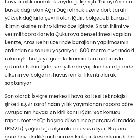
hayvancılık önemli düzeyde gelişmişti. Türkiye’nin en
büyük dağı olan Ağrı Dağı olmak üzere dört tarafı
yüksek dağlarla çevrili olan Iğdır, bölgedeki karasal
iklimin aksine mikro klima özelliğinde. Sıcak iklimi ve
verimli topraklarıyla Çukurova benzetilmesi yapılan
kentte, Aras Nehri üzerinde barajların yapılmasının
ardından su sorunu yaşanıyor. 800 metre civarındaki
rakımıyla bölgeye göre kelimenin tam anlamıyla
çukurda kalan Iğdır, son yıllarda yapılan her ölçümde
ülkenin ve bölgenin havası en kirli kenti olarak
saptanıyor.
Son olarak İsviçre merkezli hava kalitesi teknolojisi
şirketi IQAir tarafından yıllık yayımlanan rapora göre
Avrupa’nın havası en kirli kenti Iğdır. Söz konusu
rapor, metreküp başına düşen ince parçacıklı madde
(PM2.5) yoğunluğu ölçümlerini esas alıyor. Rapora
göre hava kirliliği nüfusun en kırılgan kesimlerini daha