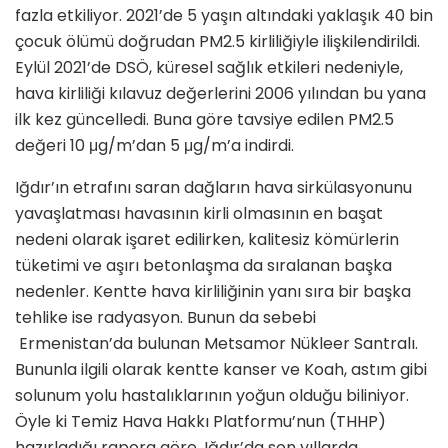
fazla etkiliyor. 2021’de 5 yaşın altındaki yaklaşık 40 bin
çocuk ölümü doğrudan PM2.5 kirliliğiyle ilişkilendirildi.
Eylül 2021’de DSÖ, küresel sağlık etkileri nedeniyle,
hava kirliliği kılavuz değerlerini 2006 yılından bu yana
ilk kez güncelledi. Buna göre tavsiye edilen PM2.5
değeri 10 μg/m’dan 5 μg/m’a indirdi.
Iğdır’ın etrafını saran dağların hava sirkülasyonunu
yavaşlatması havasının kirli olmasının en başat
nedeni olarak işaret edilirken, kalitesiz kömürlerin
tüketimi ve aşırı betonlaşma da sıralanan başka
nedenler. Kentte hava kirliliğinin yanı sıra bir başka
tehlike ise radyasyon. Bunun da sebebi
Ermenistan’da bulunan Metsamor Nükleer Santralı.
Bununla ilgili olarak kentte kanser ve Koah, astım gibi
solunum yolu hastalıklarının yoğun olduğu biliniyor.
Öyle ki Temiz Hava Hakkı Platformu’nun (THHP)
hazırladığı rapora göre, Iğdır’da son yıllarda