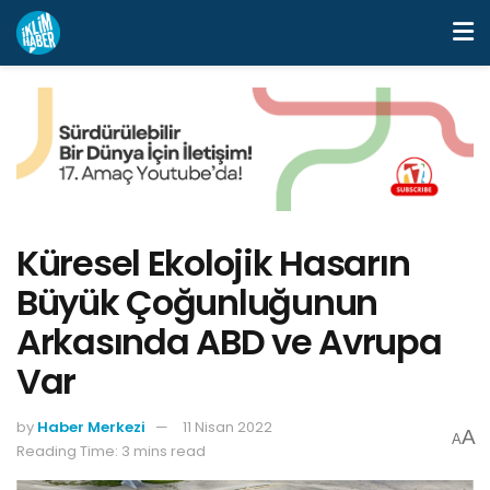
Küresel Ekolojik Hasarın
Büyük Çoğunluğunun
Arkasında ABD ve Avrupa
Var
by
Haber Merkezi
11 Nisan 2022
A
A
Reading Time: 3 mins read