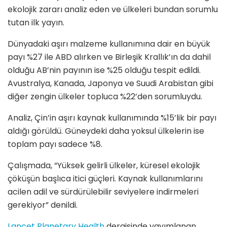
ekolojik zararı analiz eden ve ülkeleri bundan sorumlu
tutan ilk yayın.
Dünyadaki aşırı malzeme kullanımına dair en büyük
payı %27 ile ABD alırken ve Birleşik Krallık’ın da dahil
olduğu AB’nin payının ise %25 olduğu tespit edildi.
Avustralya, Kanada, Japonya ve Suudi Arabistan gibi
diğer zengin ülkeler topluca %22’den sorumluydu.
Analiz, Çin’in aşırı kaynak kullanımında %15’lik bir payı
aldığı görüldü. Güneydeki daha yoksul ülkelerin ise
toplam payı sadece %8.
Çalışmada, “Yüksek gelirli ülkeler, küresel ekolojik
çöküşün başlıca itici güçleri. Kaynak kullanımlarını
acilen adil ve sürdürülebilir seviyelere indirmeleri
gerekiyor” denildi.
Lancet Planetary Health
dergisinde yayımlanan