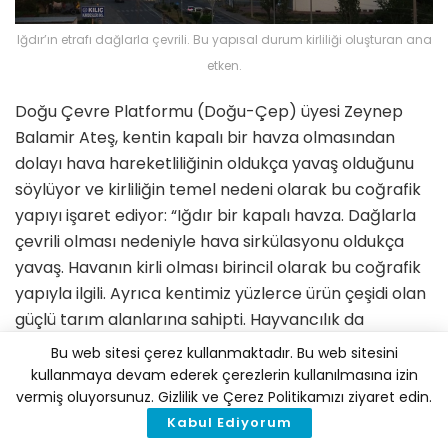
Iğdır’ın etrafı dağlarla çevrili. Bu yapısal durum kirliliği oluşturan ana
etken.
Doğu Çevre Platformu (Doğu-Çep) üyesi Zeynep
Balamir Ateş, kentin kapalı bir havza olmasından
dolayı hava hareketliliğinin oldukça yavaş olduğunu
söylüyor ve kirliliğin temel nedeni olarak bu coğrafik
yapıyı işaret ediyor: “Iğdır bir kapalı havza. Dağlarla
çevrili olması nedeniyle hava sirkülasyonu oldukça
yavaş. Havanın kirli olması birincil olarak bu coğrafik
yapıyla ilgili. Ayrıca kentimiz yüzlerce ürün çeşidi olan
güçlü tarım alanlarına sahipti. Hayvancılık da
gelişkindi. Ancak tarım ve hayvancılığın
Bu web sitesi çerez kullanmaktadır. Bu web sitesini
bırakılmasıyla köy nüfusu kentlere akın etti. Keza
kullanmaya devam ederek çerezlerin kullanılmasına izin
Nahçıvan’dan da kentte göç var. Böyle olunca
vermiş oluyorsunuz. Gizlilik ve Çerez Politikamızı ziyaret edin.
kentteki tarım arazileri imara açıldı. Şu an her yer
Kabul Ediyorum