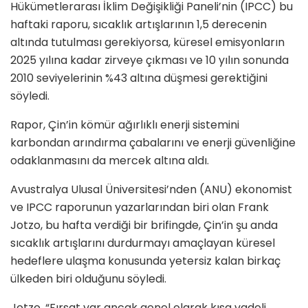
Hükümetlerarası İklim Değişikliği Paneli’nin (IPCC) bu
haftaki raporu, sıcaklık artışlarının 1,5 derecenin
altında tutulması gerekiyorsa, küresel emisyonların
2025 yılına kadar zirveye çıkması ve 10 yılın sonunda
2010 seviyelerinin %43 altına düşmesi gerektiğini
söyledi.
Rapor, Çin’in kömür ağırlıklı enerji sistemini
karbondan arındırma çabalarını ve enerji güvenliğine
odaklanmasını da mercek altına aldı.
Avustralya Ulusal Üniversitesi’nden (ANU) ekonomist
ve IPCC raporunun yazarlarından biri olan Frank
Jotzo, bu hafta verdiği bir brifingde, Çin’in şu anda
sıcaklık artışlarını durdurmayı amaçlayan küresel
hedeflere ulaşma konusunda yetersiz kalan birkaç
ülkeden biri olduğunu söyledi.
Jotzo, “Fırsat var ancak genel olarak kısa vadeli