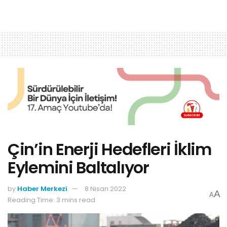
Çin’in Enerji Hedefleri İklim
Eylemini Baltalıyor
by
Haber Merkezi
8 Nisan 2022
A
A
Reading Time: 3 mins read