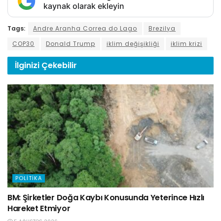
kaynak olarak ekleyin
Tags:
Andre Aranha Correa do Lago
Brezilya
COP30
Donald Trump
iklim değişikliği
iklim krizi
İlginizi
Çekebilir
POLITIKA
BM: Şirketler Doğa Kaybı Konusunda Yeterince Hızlı
Hareket Etmiyor