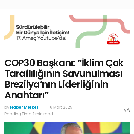
COP30 Başkanı: “İklim Çok
Taraflılığının Savunulması
Brezilya’nın Liderliğinin
Anahtarı”
by
Haber Merkezi
6 Mart 2025
A
A
Reading Time: 1 min read