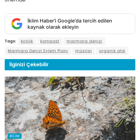
İklim Haber'i Google'da tercih edilen
kaynak olarak ekleyin
Tags:
kirlilik
kompost
marmara denizi
Marmara Denizi Eylem Planı
müsilaj
organik atık
İlginizi
Çekebilir
BILIM