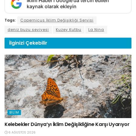
İklim Haber'i Google'da tercih edilen
kaynak olarak ekleyin
Tags:
Copernicus İklim Değişikliği Servisi
deniz buzu seviyesi
Kuzey Kutbu
La Nina
İlginizi
Çekebilir
BILIM
Kelebekler Dünya’yı İklim Değişikliğine Karşı Uyarıyor
6 AĞUSTOS 2026