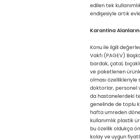
edilen tek kullanımlık
endişesiyle artık evl
Karantina Alanlarınd
Konu ile ilgili değer
Vakfı (PAGEV) Başka
bardak, çatal, bıça
ve paketlenen ürünle
olması özellikleriyl
doktorlar, personel v
da hastanelerdeki te
genelinde de toplu ka
hafta umreden dönen 
kullanımlık plastik ü
bu özellik oldukça ön
kolay ve uygun fiyatla