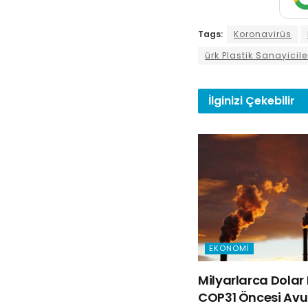
Tags:
Koronavirüs
ürk Plastik Sanayicile
İlginizi
Çekebilir
EKONOMI
Milyarlarca Dolar 
COP31 Öncesi Avus