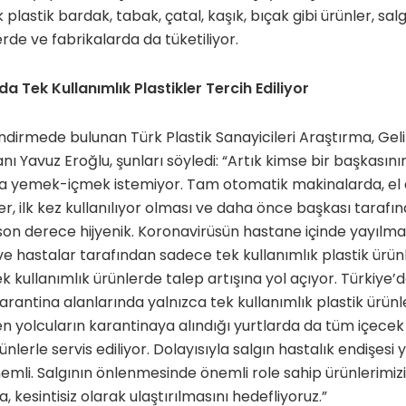
 plastik bardak, tabak, çatal, kaşık, bıçak gibi ürünler, sal
erde ve fabrikalarda da tüketiliyor.
a Tek Kullanımlık Plastikler Tercih Ediliyor
lendirmede bulunan Türk Plastik Sanayicileri Araştırma, Gel
nı Yavuz Eroğlu,
şunları söyledi: “Artık kimse bir başkasını
kla yemek-içmek istemiyor. Tam otomatik makinalarda, e
r, ilk kez kullanılıyor olması ve daha önce başkası tara
e son derece hijyenik. Koronavirüsün hastane içinde yayılma
e hastalar tarafından sadece tek kullanımlık plastik ürünle
k kullanımlık ürünlerde talep artışına yol açıyor. Türkiye’
rantina alanlarında yalnızca tek kullanımlık plastik ürünler
yolcuların karantinaya alındığı yurtlarda da tüm içecek 
rünlerle servis ediliyor. Dolayısıyla salgın hastalık endişes
emli. Salgının önlenmesinde önemli role sahip ürünlerimizi
, kesintisiz olarak ulaştırılmasını hedefliyoruz.”