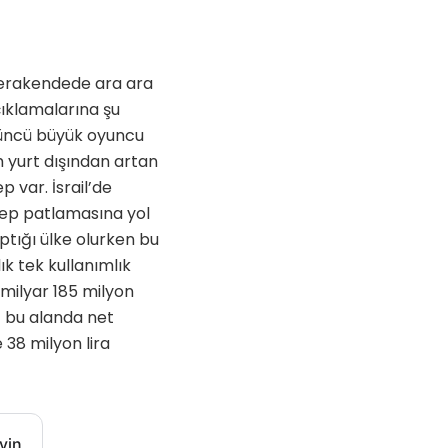
 perakendede ara ara
çıklamalarına şu
üçüncü büyük oyuncu
m yurt dışından artan
 var. İsrail’de
alep patlamasına yol
aptığı ülke olurken bu
lık tek kullanımlık
1 milyar 185 milyon
z bu alanda net
 38 milyon lira
yin