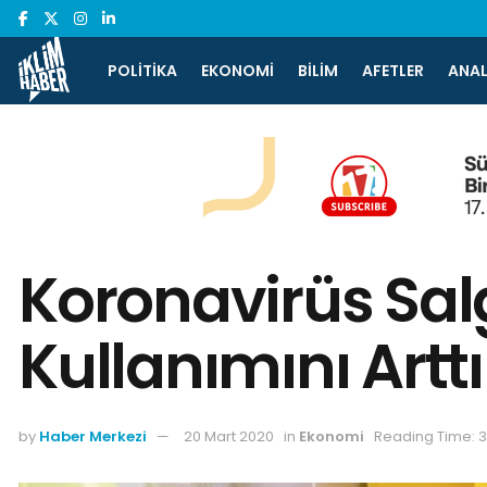
POLITIKA
EKONOMI
BILIM
AFETLER
ANAL
Koronavirüs Salg
Kullanımını Arttı
by
Haber Merkezi
20 Mart 2020
in
Ekonomi
Reading Time: 3