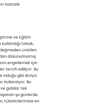
gın hastalık
iştirme ve Eğitim
n kullandığı tabak,
l değmeden üretilen
fından dokunulmamış
sını engellemek için
r tercih ediliyor. Bu
de olduğu gibi dünya
 kullanılıyor. Bu
ve gıdalar tek
i yaşanan şu günlerde
n, tüketicilerimize en