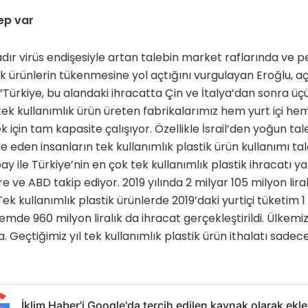
lep var
ftadır virüs endişesiyle artan talebin market raflarında ve
lık ürünlerin tükenmesine yol açtığını vurgulayan Eroğlu, a
 “Türkiye, bu alandaki ihracatta Çin ve İtalya’dan sonra 
ek kullanımlık ürün üreten fabrikalarımız hem yurt içi he
çin tam kapasite çalışıyor. Özellikle İsrail’den yoğun talep
le eden insanların tek kullanımlık plastik ürün kullanımı t
 pay ile Türkiye’nin en çok tek kullanımlık plastik ihracatı y
re ve ABD takip ediyor. 2019 yılında 2 milyar 105 milyon lira
 Tek kullanımlık plastik ürünlerde 2019’daki yurtiçi tüketim 
emde 960 milyon liralık da ihracat gerçekleştirildi. Ülkemi
Geçtiğimiz yıl tek kullanımlık plastik ürün ithalatı sadece
İklim Haber'i Google'da tercih edilen kaynak olarak ekle