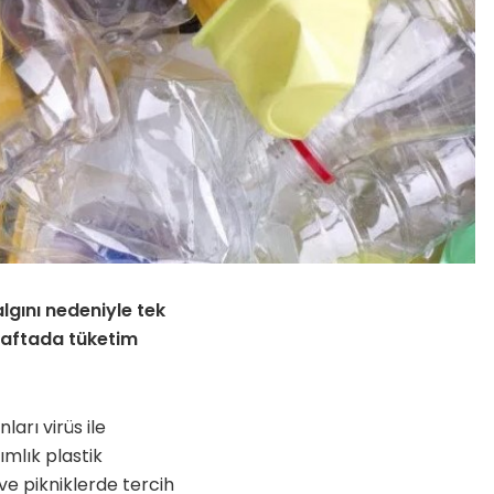
gını nedeniyle tek
i haftada tüketim
arı virüs ile
ımlık plastik
ve pikniklerde tercih