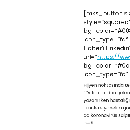
[mks_button siz
style=”squared”
bg_color=”#008
icon_type=”fa” 
Haber’i Linkedin
url=”
https://ww
bg_color=”#0e7
icon_type=”fa” 
Hijyen noktasında te
“Doktorlardan gelen 
yaşanırken hastalığı
ürünlere yönelim gör
da koronavirüs salgın
dedi.