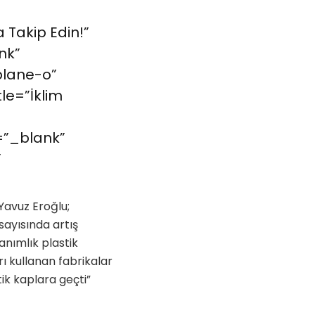
 Takip Edin!”
nk”
plane-o”
le=”İklim
=”_blank”
”
Yavuz Eroğlu;
sayısında artış
anımlık plastik
ı kullanan fabrikalar
tik kaplara geçti”