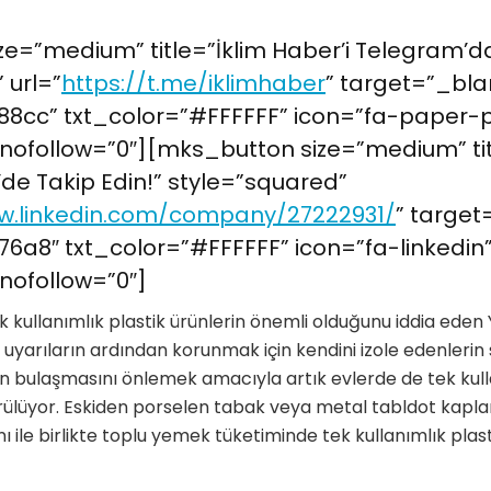
e=”medium” title=”İklim Haber’i Telegram’da
 url=”
https://t.me/iklimhaber
” target=”_bla
8cc” txt_color=”#FFFFFF” icon=”fa-paper-
nofollow=”0″][mks_button size=”medium” tit
’de Takip Edin!” style=”squared”
w.linkedin.com/company/27222931/
” target
6a8″ txt_color=”#FFFFFF” icon=”fa-linkedin
nofollow=”0″]
k kullanımlık plastik ürünlerin önemli olduğunu iddia eden 
uyarıların ardından korunmak için kendini izole edenlerin 
n bulaşmasını önlemek amacıyla artık evlerde de tek kull
ülüyor. Eskiden porselen tabak veya metal tabldot kaplar
ı ile birlikte toplu yemek tüketiminde tek kullanımlık plas