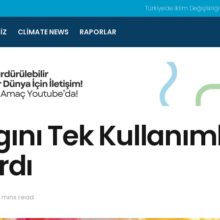
Türkiye’de İklim Değişlikliği
IZ
CLIMATE NEWS
RAPORLAR
ını Tek Kullanımlı
rdı
 mins read