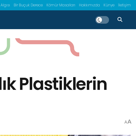
 Algısı
Bir Buçuk Derece
Kömür Masalları
Hakkımızda
Künye
İletişim
k Plastiklerin
A
A