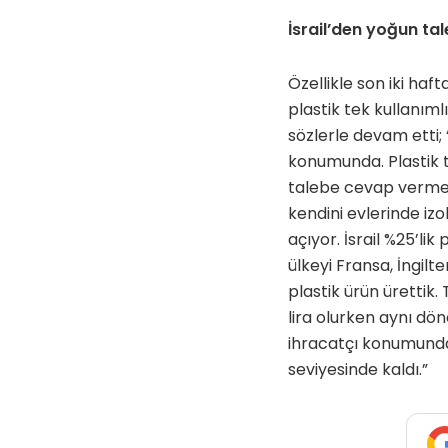
İsrail’den yoğun ta
Özellikle son iki ha
plastik tek kullanım
sözlerle devam etti;
konumunda. Plastik t
talebe cevap vermek i
kendini evlerinde izo
açıyor. İsrail %25’lik
ülkeyi Fransa, İngilte
plastik ürün ürettik.
lira olurken aynı dön
ihracatçı konumunda. 
seviyesinde kaldı.”