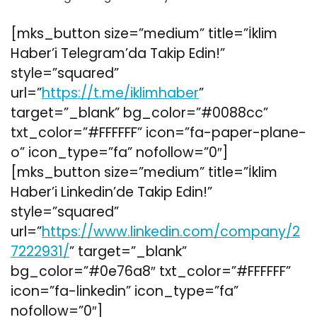
[mks_button size=”medium” title=”İklim
Haber’i Telegram’da Takip Edin!”
style=”squared”
url=”
https://t.me/iklimhaber
”
target=”_blank” bg_color=”#0088cc”
txt_color=”#FFFFFF” icon=”fa-paper-plane-
o” icon_type=”fa” nofollow=”0″]
[mks_button size=”medium” title=”İklim
Haber’i Linkedin’de Takip Edin!”
style=”squared”
url=”
https://www.linkedin.com/company/2
7222931/
” target=”_blank”
bg_color=”#0e76a8″ txt_color=”#FFFFFF”
icon=”fa-linkedin” icon_type=”fa”
nofollow=”0″]