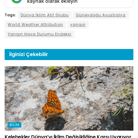
kaynak olarak ekleyin
Tags:
Dünya İklim Atıf Grubu
Güneydoğu Avustralya
World Weather Attribution
yangın
Yangın Hava Durumu Endeksi
İlginizi
Çekebilir
BILIM
Kelebekler Dünya’yı İklim Değişikliğine Karşı Uyarıyor