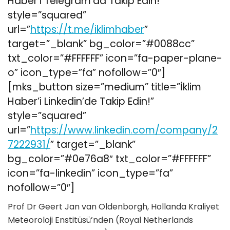
Haber’i Telegram’da Takip Edin!”
style=”squared”
url=”
https://t.me/iklimhaber
”
target=”_blank” bg_color=”#0088cc”
txt_color=”#FFFFFF” icon=”fa-paper-plane-
o” icon_type=”fa” nofollow=”0″]
[mks_button size=”medium” title=”İklim
Haber’i Linkedin’de Takip Edin!”
style=”squared”
url=”
https://www.linkedin.com/company/2
7222931/
” target=”_blank”
bg_color=”#0e76a8″ txt_color=”#FFFFFF”
icon=”fa-linkedin” icon_type=”fa”
nofollow=”0″]
Prof Dr Geert Jan van Oldenborgh, Hollanda Kraliyet
Meteoroloji Enstitüsü’nden (Royal Netherlands