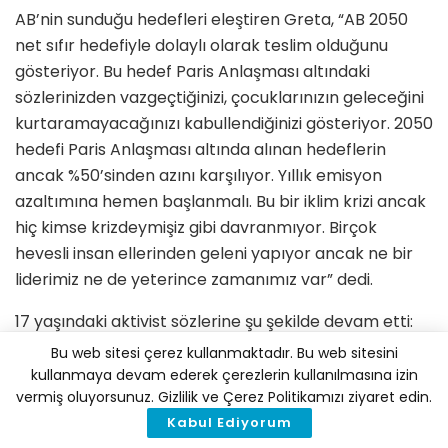
AB’nin sunduğu hedefleri eleştiren Greta, “AB 2050
net sıfır hedefiyle dolaylı olarak teslim olduğunu
gösteriyor. Bu hedef Paris Anlaşması altındaki
sözlerinizden vazgeçtiğinizi, çocuklarınızın geleceğini
kurtaramayacağınızı kabullendiğinizi gösteriyor. 2050
hedefi Paris Anlaşması altında alınan hedeflerin
ancak %50’sinden azını karşılıyor. Yıllık emisyon
azaltımına hemen başlanmalı. Bu bir iklim krizi ancak
hiç kimse krizdeymişiz gibi davranmıyor. Birçok
hevesli insan ellerinden geleni yapıyor ancak ne bir
liderimiz ne de yeterince zamanımız var” dedi.
17 yaşındaki aktivist sözlerine şu şekilde devam etti:
“Kimsenin uymak zorunda olmadığı bir yasaya
Bu web sitesi çerez kullanmaktadır. Bu web sitesini
zorunluymuş gibi bakıyorsunuz. Boş sözlerle acil
kullanmaya devam ederek çerezlerin kullanılmasına izin
vermiş oluyorsunuz. Gizlilik ve Çerez Politikamızı ziyaret edin.
durumun sonlanacağını sanıyorsunuz. Hiçbir politika,
Kabul Ediyorum
plan veya anlaşma bugün başlamadığı takdirde