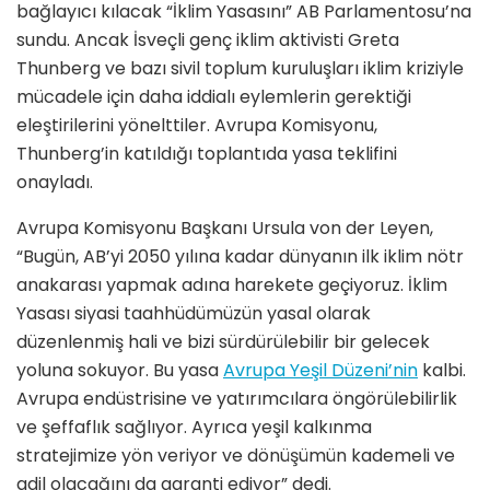
bağlayıcı kılacak “İklim Yasasını” AB Parlamentosu’na
sundu. Ancak İsveçli genç iklim aktivisti Greta
Thunberg ve bazı sivil toplum kuruluşları iklim kriziyle
mücadele için daha iddialı eylemlerin gerektiği
eleştirilerini yönelttiler. Avrupa Komisyonu,
Thunberg’in katıldığı toplantıda yasa teklifini
onayladı.
Avrupa Komisyonu Başkanı Ursula von der Leyen,
“Bugün, AB’yi 2050 yılına kadar dünyanın ilk iklim nötr
anakarası yapmak adına harekete geçiyoruz. İklim
Yasası siyasi taahhüdümüzün yasal olarak
düzenlenmiş hali ve bizi sürdürülebilir bir gelecek
yoluna sokuyor. Bu yasa
Avrupa Yeşil Düzeni’nin
kalbi.
Avrupa endüstrisine ve yatırımcılara öngörülebilirlik
ve şeffaflık sağlıyor. Ayrıca yeşil kalkınma
stratejimize yön veriyor ve dönüşümün kademeli ve
adil olacağını da garanti ediyor” dedi.