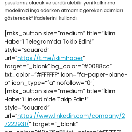
pusulamız olacak ve sürdürülebilir yeni kalkınma
modelimizi inşa ederken atmamız gereken adımları
gösterecek” ifadelerini kullandı.
[mks_button size=”medium” title=”İklim
Haber’i Telegram’da Takip Edin!”
style=”squared”
url=”
https://t.me/iklimhaber
”
target=”_blank” bg_color=”#0088cc”
txt_color=”#FFFFFF” icon=”fa-paper-plane-
o” icon_type=”fa” nofollow=”0″]
[mks_button size=”medium” title=”İklim
Haber’i Linkedin’de Takip Edin!”
style=”squared”
url=”
https://www.linkedin.com/company/2
7222931/
” target=”_blank”