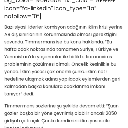
bg_color=”#0e76a8″ txt_color=”#FFFFFF”
icon=”fa-linkedin” icon_type=”fa”
nofollow=”0″]
Bazı siyasi liderler komisyon odağının iklim krizi yerine
AB dış sınırlarının korunmasında olması gerektiğini
savundu. Timmermans ise bu konu hakkında, “Bu
hafta odak noktasında tamamen Suriye, Türkiye ve
Yunanistan’da yaşananlar ile birlikte koronavirüs
probleminin çözülmesi olmalı. Öncelik kesinlikle bu
yönde. İklim yasası çok önemli çünkü iklim nötr
hedefine ulaşmak adına yapılacak eylemlerden geri
kalmadan başka konulara odaklanma imkanı
tanıyor” dedi.
Timmermans sözlerine şu şekilde devam etti: “Şuan
gözler başka bir yöne çevrilmiş olabilir ancak 2050
gidişatı çok açık. Çünkü kendimizi iklim yasası ile