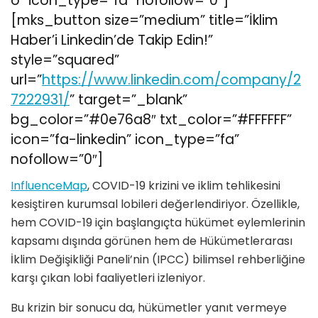
o” icon_type=”fa” nofollow=”0″]
[mks_button size=”medium” title=”İklim
Haber’i Linkedin’de Takip Edin!”
style=”squared”
url=”
https://www.linkedin.com/company/2
7222931/
” target=”_blank”
bg_color=”#0e76a8″ txt_color=”#FFFFFF”
icon=”fa-linkedin” icon_type=”fa”
nofollow=”0″]
InfluenceMap
, COVID-19 krizini ve iklim tehlikesini
kesiştiren kurumsal lobileri değerlendiriyor. Özellikle,
hem COVID-19 için başlangıçta hükümet eylemlerinin
kapsamı dışında görünen hem de Hükümetlerarası
İklim Değişikliği Paneli’nin (IPCC) bilimsel rehberliğine
karşı çıkan lobi faaliyetleri izleniyor.
Bu krizin bir sonucu da, hükümetler yanıt vermeye