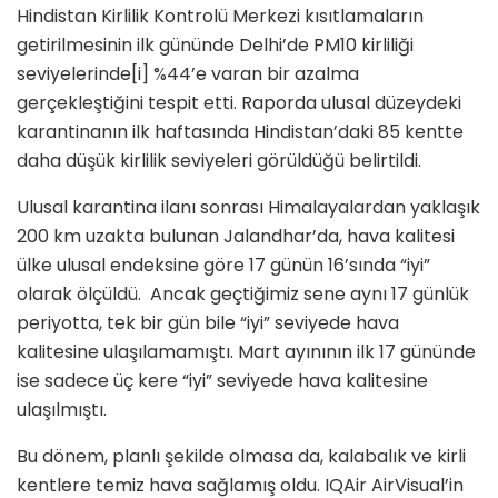
Hindistan Kirlilik Kontrolü Merkezi kısıtlamaların
getirilmesinin ilk gününde Delhi’de PM10 kirliliği
seviyelerinde
[i] %44’e varan bir azalma
gerçekleştiğini tespit etti. Raporda ulusal düzeydeki
karantinanın ilk haftasında Hindistan’daki 85 kentte
daha düşük kirlilik seviyeleri görüldüğü belirtildi.
Ulusal karantina ilanı sonrası Himalayalardan yaklaşık
200 km uzakta bulunan Jalandhar’da, hava kalitesi
ülke ulusal endeksine göre 17 günün 16’sında “iyi”
olarak ölçüldü. Ancak geçtiğimiz sene aynı 17 günlük
periyotta, tek bir gün bile “iyi” seviyede hava
kalitesine ulaşılamamıştı. Mart ayınının ilk 17 gününde
ise sadece üç kere “iyi” seviyede hava kalitesine
ulaşılmıştı.
Bu dönem, planlı şekilde olmasa da, kalabalık ve kirli
kentlere temiz hava sağlamış oldu. IQAir AirVisual’in