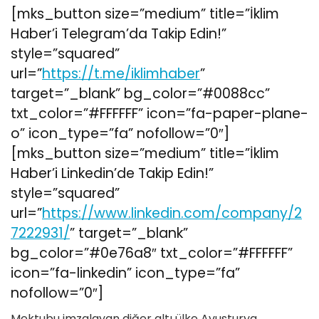
[mks_button size=”medium” title=”İklim
Haber’i Telegram’da Takip Edin!”
style=”squared”
url=”
https://t.me/iklimhaber
”
target=”_blank” bg_color=”#0088cc”
txt_color=”#FFFFFF” icon=”fa-paper-plane-
o” icon_type=”fa” nofollow=”0″]
[mks_button size=”medium” title=”İklim
Haber’i Linkedin’de Takip Edin!”
style=”squared”
url=”
https://www.linkedin.com/company/2
7222931/
” target=”_blank”
bg_color=”#0e76a8″ txt_color=”#FFFFFF”
icon=”fa-linkedin” icon_type=”fa”
nofollow=”0″]
Mektubu imzalayan diğer altı ülke Avusturya,