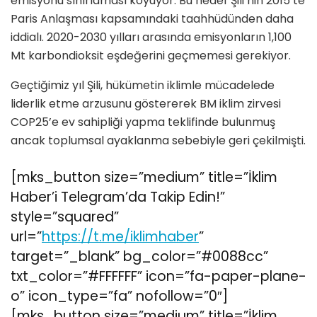
emisyonu sınırlaması koyuyor. Bu hedef Şili’nin 2015’te
Paris Anlaşması kapsamındaki taahhüdünden daha
iddialı. 2020-2030 yılları arasında emisyonların 1,100
Mt karbondioksit eşdeğerini geçmemesi gerekiyor.
Geçtiğimiz yıl Şili, hükümetin iklimle mücadelede
liderlik etme arzusunu göstererek BM iklim zirvesi
COP25’e ev sahipliği yapma teklifinde bulunmuş
ancak toplumsal ayaklanma sebebiyle geri çekilmişti.
[mks_button size=”medium” title=”İklim
Haber’i Telegram’da Takip Edin!”
style=”squared”
url=”
https://t.me/iklimhaber
”
target=”_blank” bg_color=”#0088cc”
txt_color=”#FFFFFF” icon=”fa-paper-plane-
o” icon_type=”fa” nofollow=”0″]
[mks_button size=”medium” title=”İklim