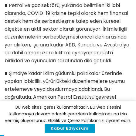
■ Petrol ve gaz sektörü, yukarıda belirtilen iki lobi
alanında, COVID-19 krizine tepki olarak hem finansal
destek hem de serbestleşme talep eden küresel
ölçekte en aktif sektör olarak görünüyor. İklimle ilgili
düzenlemelerin serbestleşmesi öncelikleri arasında
yer alırken, şu ana kadar ABD, Kanada ve Avustralya
da dahil olmak üzere kilit rol oynayan endüstri
birlikleri ve oyuncuları tarafından dile getirildi.
■ Şimdiye kadar iklim güdümlü politikalar üzerinde
yapılan lobicilik, yürürlükteki düzenlemelere uyumu
ertelemeye veya dondurmaya odaklandı. Bu
doğrultuda, Amerikan Petrol Enstitüsü çevresel
raporlama gerekliliklerinden feragat etmeyi ve
Bu web sitesi çerez kullanmaktadır. Bu web sitesini
Alberta’daki birçok petrol şirketi de dahil olmak
kullanmaya devam ederek çerezlerin kullanılmasına izin
üzere Kanadalı şirketler federal karbon vergisinde
vermiş oluyorsunuz. Gizlilik ve Çerez Politikamızı ziyaret edin.
planlanan artışın ertelenmesini talep ediyor. Avrupa
Kabul Ediyorum