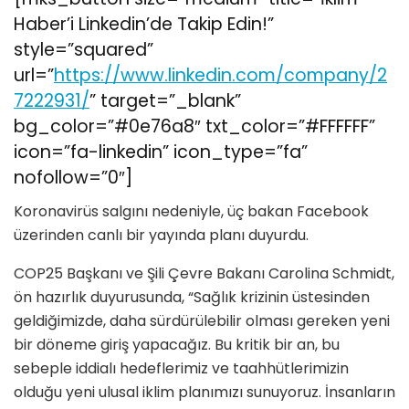
Haber’i Linkedin’de Takip Edin!”
style=”squared”
url=”
https://www.linkedin.com/company/2
7222931/
” target=”_blank”
bg_color=”#0e76a8″ txt_color=”#FFFFFF”
icon=”fa-linkedin” icon_type=”fa”
nofollow=”0″]
Koronavirüs salgını nedeniyle, üç bakan Facebook
üzerinden canlı bir yayında planı duyurdu.
COP25 Başkanı ve Şili Çevre Bakanı Carolina Schmidt,
ön hazırlık duyurusunda, “Sağlık krizinin üstesinden
geldiğimizde, daha sürdürülebilir olması gereken yeni
bir döneme giriş yapacağız. Bu kritik bir an, bu
sebeple iddialı hedeflerimiz ve taahhütlerimizin
olduğu yeni ulusal iklim planımızı sunuyoruz. İnsanların