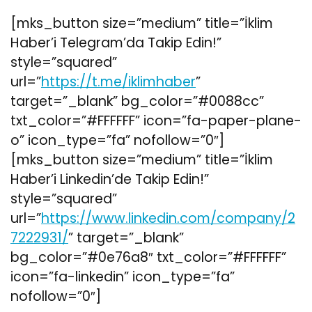
[mks_button size=”medium” title=”İklim
Haber’i Telegram’da Takip Edin!”
style=”squared”
url=”
https://t.me/iklimhaber
”
target=”_blank” bg_color=”#0088cc”
txt_color=”#FFFFFF” icon=”fa-paper-plane-
o” icon_type=”fa” nofollow=”0″]
[mks_button size=”medium” title=”İklim
Haber’i Linkedin’de Takip Edin!”
style=”squared”
url=”
https://www.linkedin.com/company/2
7222931/
” target=”_blank”
bg_color=”#0e76a8″ txt_color=”#FFFFFF”
icon=”fa-linkedin” icon_type=”fa”
nofollow=”0″]