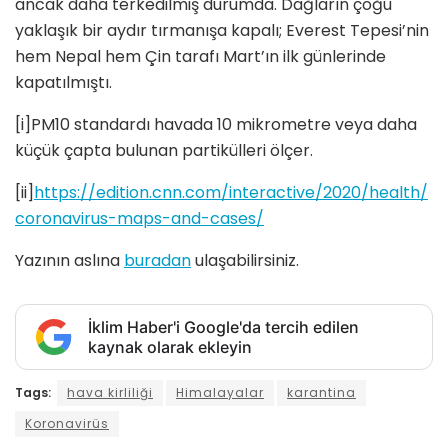
ancak daha terkedilmiş durumda. Dağların çoğu
yaklaşık bir aydır tırmanışa kapalı; Everest Tepesi’nin
hem Nepal hem Çin tarafı Mart’ın ilk günlerinde
kapatılmıştı.
[i]PM10 standardı havada 10 mikrometre veya daha
küçük çapta bulunan partikülleri ölçer.
[ii]
https://edition.cnn.com/interactive/2020/health/
coronavirus-maps-and-cases/
Yazının aslına
buradan
ulaşabilirsiniz.
İklim Haber'i Google'da tercih edilen
kaynak olarak ekleyin
Tags:
hava kirliliği
Himalayalar
karantina
Koronavirüs