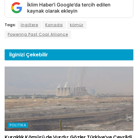
İklim Haber'i Google'da tercih edilen
kaynak olarak ekleyin
Tags:
İngiltere
Kanada
kömür
Powering Past Coal Alliance
İlginizi
Çekebilir
POLITIKA
Kuraklık Kömürü de Vurdu: Gözler Türkiye’ye Çevrildi