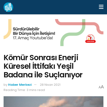
Kömür Sonrası Enerji
Küresel İttifakı Yeşil
Badana ile Suçlanıyor
by
Haber Merkezi
28 Nisan 2021
A
A
Reading Time: 3 mins read