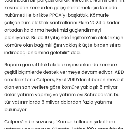
taahhüdün bir parçası olarak, elektrik üretiminden hız
kesmeden kömürden geçişi ilerletmek için Kanada
hükümeti ile birlikte PPCA’yı başlattık. Kömürle
çalışan tüm elektrik santrallarını Ekim 2024’e kadar
ortadan kaldırma hedefimizi güçlendirmeyi
planlıyoruz. Bu da 10 yıl içinde İngiltere’nin elektrik için
kömüre olan bağımlılığını yaklaşık üçte birden sıfıra
indireceği anlamına gelebilir” dedi.
Rapora göre, ittifaktaki bazı iş insanları da kömüre
çeşitli biçimlerde destek vermeye devam ediyor. ABD
emeklilik fonu Calpers, Eylül 2019’dan itibaren mevcut
olan en son verilere göre kömüre yaklaşık 8 milyar
dolar yatırım yapmış ve yatırım evi Schroders’in bu
tür yatırımlarda 5 milyar dolardan fazla yatırımı
bulunuyor.
Calpers’ın bir sözcüsü, “Kömür kullanan şirketlere