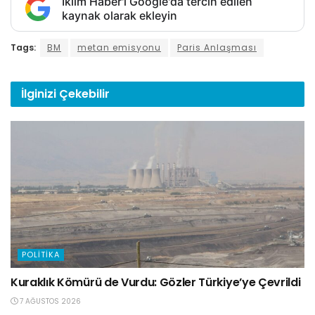
İklim Haber'i Google'da tercih edilen
kaynak olarak ekleyin
Tags:
BM
metan emisyonu
Paris Anlaşması
İlginizi
Çekebilir
POLITIKA
Kuraklık Kömürü de Vurdu: Gözler Türkiye’ye Çevrildi
7 AĞUSTOS 2026