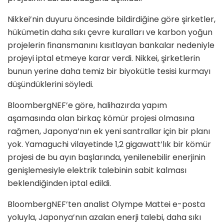
Nikkei’nin duyuru öncesinde bildirdiğine göre şirketler,
hükümetin daha sıkı çevre kuralları ve karbon yoğun
projelerin finansmanını kısıtlayan bankalar nedeniyle
projeyi iptal etmeye karar verdi. Nikkei, şirketlerin
bunun yerine daha temiz bir biyokütle tesisi kurmayı
düşündüklerini söyledi.
BloombergNEF’e göre, halihazırda yapım
aşamasında olan birkaç kömür projesi olmasına
rağmen, Japonya’nın ek yeni santrallar için bir planı
yok. Yamaguchi vilayetinde 1,2 gigawatt’lık bir kömür
projesi de bu ayın başlarında, yenilenebilir enerjinin
genişlemesiyle elektrik talebinin sabit kalması
beklendiğinden iptal edildi.
BloombergNEF’ten analist Olympe Mattei e-posta
yoluyla, Japonya’nın azalan enerji talebi, daha sıkı