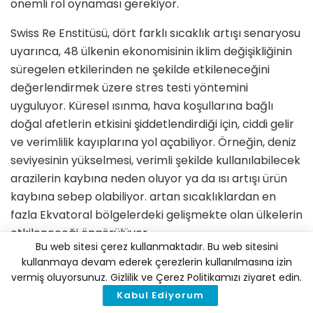
önemli rol oynaması gerekiyor.
Swiss Re Enstitüsü, dört farklı sıcaklık artışı senaryosu
uyarınca, 48 ülkenin ekonomisinin iklim değişikliğinin
süregelen etkilerinden ne şekilde etkileneceğini
değerlendirmek üzere stres testi yöntemini
uyguluyor. Küresel ısınma, hava koşullarına bağlı
doğal afetlerin etkisini şiddetlendirdiği için, ciddi gelir
ve verimlilik kayıplarına yol açabiliyor. Örneğin, deniz
seviyesinin yükselmesi, verimli şekilde kullanılabilecek
arazilerin kaybına neden oluyor ya da ısı artışı ürün
kaybına sebep olabiliyor. artan sıcaklıklardan en
fazla Ekvatoral bölgelerdeki gelişmekte olan ülkelerin
etkileneceği öngörülüyor.
Bu web sitesi çerez kullanmaktadır. Bu web sitesini
Dünyanın En Büyük Ekonomilerinin GSYİH’si 30 Yıl
kullanmaya devam ederek çerezlerin kullanılmasına izin
vermiş oluyorsunuz. Gizlilik ve Çerez Politikamızı ziyaret edin.
İçerisinde %10’luk Kayıp Yaşayabilir
Kabul Ediyorum
Küresel ısınmanın 3,2°C artış gösterdiği olumsuz