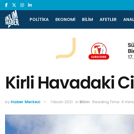
POLITIKA
EKONOMI
BILIM
AFETLER
ANAL
Kirli Havadaki 
by
Haber Merkezi
1 Nisan 2021
in
Bilim
Reading Time: 4 min