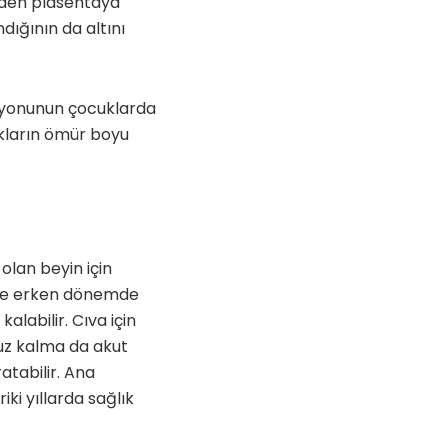
inden plasentaya
ığının da altını
isyonunun çocuklarda
kların ömür boyu
olan beyin için
i ve erken dönemde
alabilir. Cıva için
ruz kalma da akut
atabilir. Ana
ki yıllarda sağlık