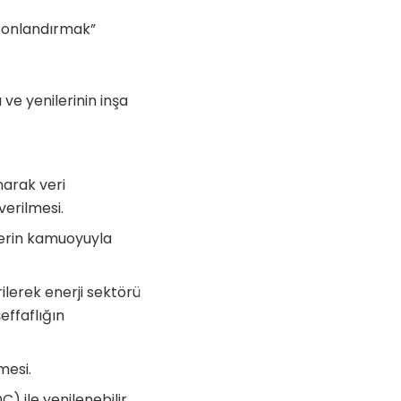
 Sonlandırmak”
ve yenilerinin inşa
.
narak veri
verilmesi.
iklerin kamuoyuyla
rilerek enerji sektörü
effaflığın
mesi.
C) ile yenilenebilir