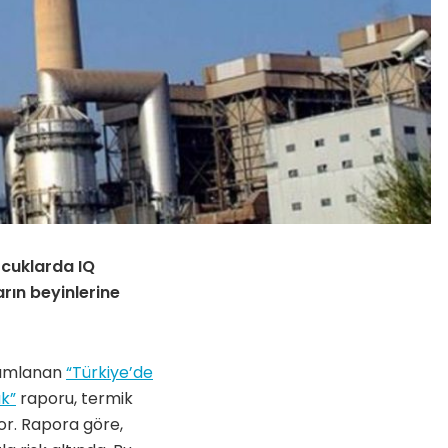
cuklarda
IQ
arın beyinlerine
ayımlanan
“Türkiye’de
ak”
raporu, termik
yor. Rapora göre,