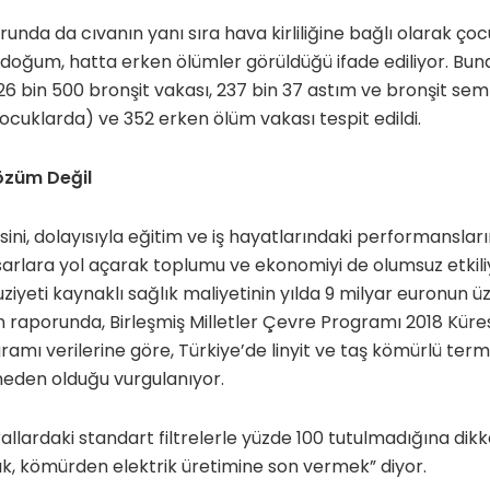
runda da cıvanın yanı sıra hava kirliliğine bağlı olarak ço
 doğum, hatta erken ölümler görüldüğü ifade ediliyor. Buna
6 bin 500 bronşit vakası, 237 bin 37 astım ve bronşit se
ocuklarda) ve 352 erken ölüm vakası tespit edildi.
Çözüm Değil
sini, dolayısıyla eğitim ve iş hayatlarındaki performanslar
asarlara yol açarak toplumu ve ekonomiyi de olumsuz etkil
iyeti kaynaklı sağlık maliyetinin yılda 9 milyar euronun ü
n raporunda, Birleşmiş Milletler Çevre Programı 2018 Küre
mı verilerine göre, Türkiye’de linyit ve taş kömürlü termik
e neden olduğu vurgulanıyor.
allardaki standart filtrelerle yüzde 100 tutulmadığına dik
k, kömürden elektrik üretimine son vermek” diyor.