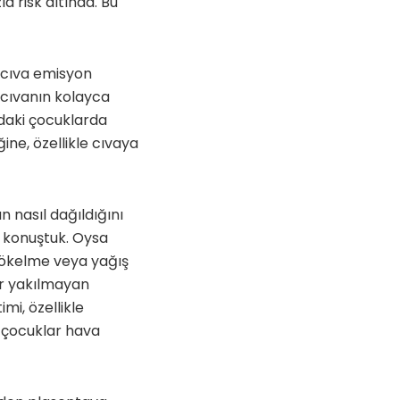
a risk altında. Bu
i cıva emisyon
cıvanın kolayca
ndaki çocuklarda
ine, özellikle cıvaya
n nasıl dağıldığını
nı konuştuk. Oysa
çökelme veya yağış
ür yakılmayan
mi, özellikle
e çocuklar hava