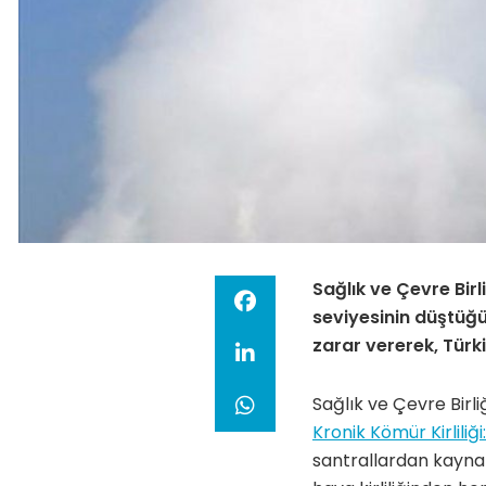
Sağlık ve Çevre Birl
seviyesinin d
üştüğü
zarar vererek, Türki
Sağlık ve Çevre Bir
Kronik Kömür Kirlili
santrallardan kaynakl