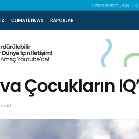
Türkiye’de İklim Değişlikliği
IZ
CLIMATE NEWS
RAPORLAR
Civa Çocukların I
s read