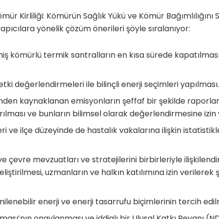
ömür Kirliliği: Kömürün Sağlık Yükü ve Kömür Bağımlılığını
apıcılara yönelik çözüm önerileri şöyle sıralanıyor:
ş kömürlü termik santralların en kısa sürede kapatılması 
tki değerlendirmeleri ile bilinçli enerji seçimleri yapılması
ünden kaynaklanan emisyonların şeffaf bir şekilde raporla
tırılması ve bunların bilimsel olarak değerlendirmesine izin 
leri ve ilçe düzeyinde de hastalık vakalarına ilişkin istatist
e çevre mevzuatları ve stratejilerini birbirleriyle ilişkilendi
iştirilmesi, uzmanların ve halkın katılımına izin verilerek ş
nilenebilir enerji ve enerji tasarrufu biçimlerinin tercih edil
şması’nın onaylanması ve iddialı bir Ulusal Katkı Beyanı (ND