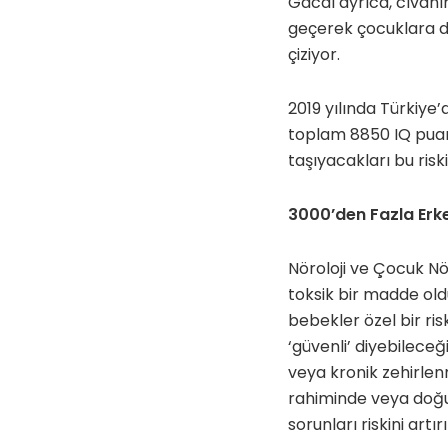
Gacal ayrıca, cıvanın
geçerek çocuklara da
çiziyor.
2019 yılında Türkiye
toplam 8850 IQ puan
taşıyacakları bu ris
3000’den Fazla Erk
Nöroloji ve Çocuk Nö
toksik bir madde ol
bebekler özel bir ris
‘güvenli’ diyebilece
veya kronik zehirlenm
rahiminde veya doğumd
sorunları riskini artırı