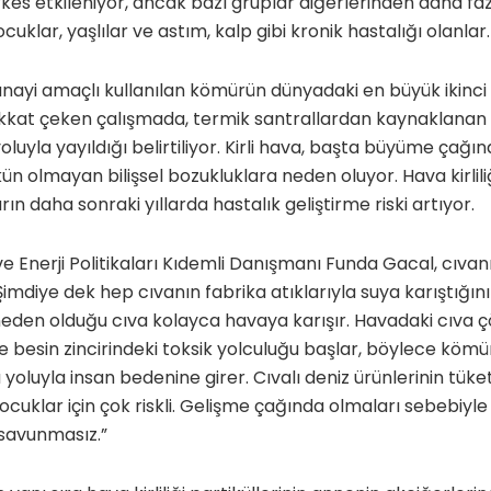
rkes etkileniyor, ancak bazı gruplar diğerlerinden daha fazl
cuklar, yaşlılar ve astım, kalp gibi kronik hastalığı olanlar.
sanayi amaçlı kullanılan kömürün dünyadaki en büyük ikinc
kkat çeken çalışmada, termik santrallardan kaynaklanan 
luyla yayıldığı belirtiliyor. Kirli hava, başta büyüme çağı
n olmayan bilişsel bozukluklara neden oluyor. Hava kirliliğ
n daha sonraki yıllarda hastalık geliştirme riski artıyor.
e Enerji Politikaları Kıdemli Danışmanı Funda Gacal, cıvanı
“Şimdiye dek hep cıvanın fabrika atıklarıyla suya karıştığı
neden olduğu cıva kolayca havaya karışır. Havadaki cıva 
e besin zincirindeki toksik yolculuğu başlar, böylece köm
yoluyla insan bedenine girer. Cıvalı deniz ürünlerinin tüketi
ocuklar için çok riskli. Gelişme çağında olmaları sebebiyl
a savunmasız.”