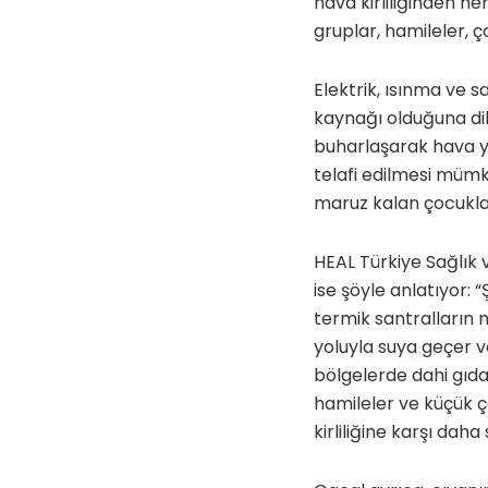
hava kirliliğinden he
gruplar, hamileler, ço
Elektrik, ısınma ve 
kaynağı olduğuna di
buharlaşarak hava yo
telafi edilmesi mümkü
maruz kalan çocukları
HEAL Türkiye Sağlık v
ise şöyle anlatıyor: 
termik santralların 
yoluyla suya geçer v
bölgelerde dahi gıda 
hamileler ve küçük ç
kirliliğine karşı dah