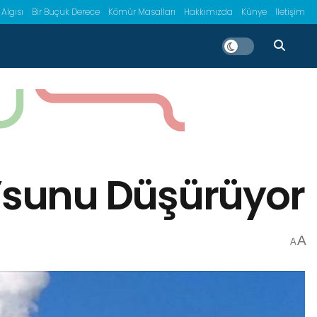
 Algısı
Bir Buçuk Derece
Kömür Masalları
Hakkımızda
Künye
İletişim
Q’sunu Düşürüyor
A
A