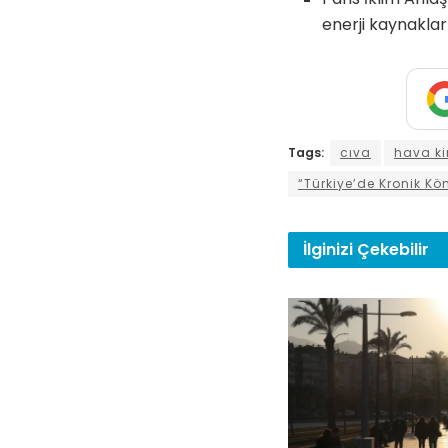
enerji kaynaklar
Tags:
cıva
hava kir
“Türkiye’de Kronik Kö
İlginizi
Çekebilir