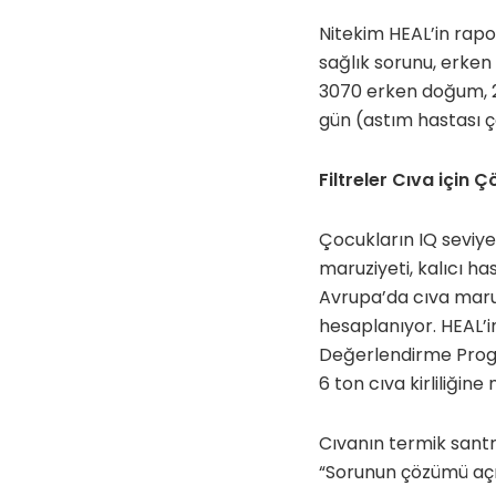
Nitekim HEAL’in rapo
sağlık sorunu, erken
3070 erken doğum, 2
gün (astım hastası ç
Filtreler Cıva için 
Çocukların IQ seviye
maruziyeti, kalıcı h
Avrupa’da cıva maruz
hesaplanıyor. HEAL’i
Değerlendirme Progra
6 ton cıva kirliliğin
Cıvanın termik santr
“Sorunun çözümü açı