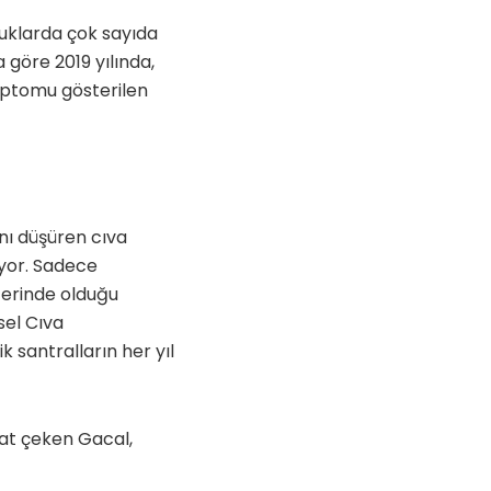
cuklarda çok sayıda
 göre 2019 yılında,
mptomu gösterilen
ını düşüren cıva
iyor. Sadece
zerinde olduğu
sel Cıva
 santralların her yıl
kat çeken Gacal,