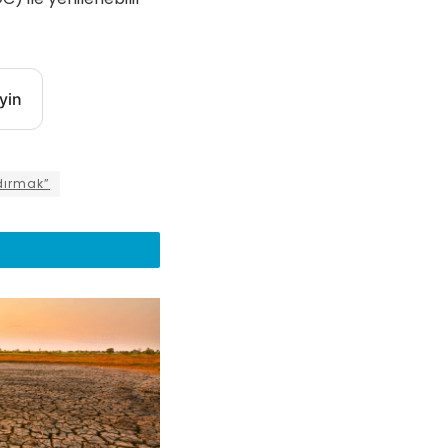
yin
ndırmak”