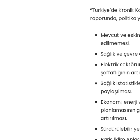
“Türkiye’de Kronik K
raporunda, politika y
Mevcut ve eskimi
edilmemesi.
Sağlık ve çevre e
Elektrik sektör
şeffaflığının ar
Sağlık istatistik
paylaşılması.
Ekonomi, enerji v
planlamasının gel
artırılması.
Sürdürülebilir ye
Paris İklim Anla