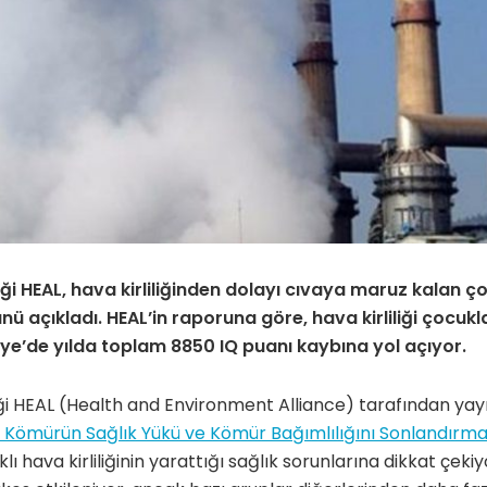
iği HEAL,
hava kirliliğinden dolay
ı cı
vaya maruz kalan
ço
nü açıkladı.
HEAL
’
in
raporuna göre, hava kirliliği çocukl
ye’
de
yılda toplam 8850 IQ puanı kaybına yol açıyor.
liği HEAL (Health and Environment Alliance) tarafından y
ği: Kömürün Sağlık Yükü ve Kömür Bağımlılığını Sonlandırm
ı hava kirliliğinin yarattığı sağlık sorunlarına dikkat çeki