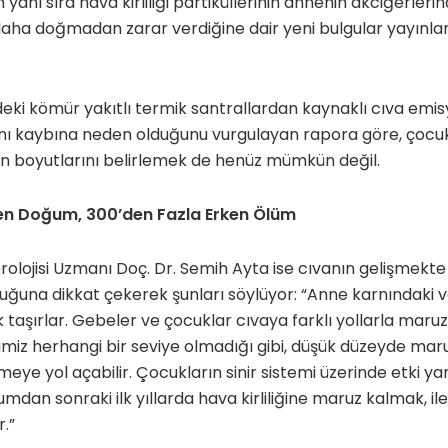
 yanı sıra hava kirliliği partiküllerinin annenin akciğerler
ha doğmadan zarar verdiğine dair yeni bulgular yayınland
’deki kömür yakıtlı termik santrallardan kaynaklı cıva em
ı kaybına neden olduğunu vurgulayan rapora göre, çocu
kin boyutlarını belirlemek de henüz mümkün değil.
en Doğum, 300’den Fazla Erken Ölüm
rolojisi Uzmanı Doç. Dr. Semih Ayta ise cıvanın gelişmekte 
duğuna dikkat çekerek şunları söylüyor: “Anne karnındak
k taşırlar. Gebeler ve çocuklar cıvaya farklı yollarla maruz k
ğimiz herhangi bir seviye olmadığı gibi, düşük düzeyde ma
eye yol açabilir. Çocukların sinir sistemi üzerinde etki yar
an sonraki ilk yıllarda hava kirliliğine maruz kalmak, ileri
r.”