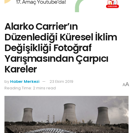
Alarko Carrier’ın
Düzenlediği Küresel İklim
Değişikliği Fotoğraf
Yarışmasından Çarpıcı
Kareler
by
Haber Merkezi
23 Ekim 2019
A
A
Reading Time: 2 mins read