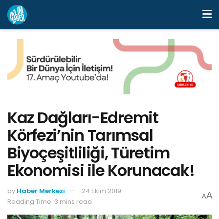
Kaz Dağları-Edremit
Körfezi’nin Tarımsal
Biyoçeşitliliği, Türetim
Ekonomisi ile Korunacak!
by
Haber Merkezi
24 Ekim 2019
A
A
Reading Time: 3 mins read