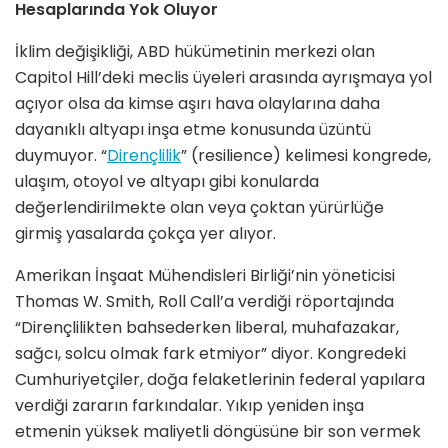
Hesaplarında Yok Oluyor
İklim değişikliği, ABD hükümetinin merkezi olan
Capitol Hill’deki meclis üyeleri arasında ayrışmaya yol
açıyor olsa da kimse aşırı hava olaylarına daha
dayanıklı altyapı inşa etme konusunda üzüntü
duymuyor. “
Dirençlilik
” (resilience) kelimesi kongrede,
ulaşım, otoyol ve altyapı gibi konularda
değerlendirilmekte olan veya çoktan yürürlüğe
girmiş yasalarda çokça yer alıyor.
Amerikan İnşaat Mühendisleri Birliği’nin yöneticisi
Thomas W. Smith, Roll Call’a verdiği röportajında
“Dirençlilikten bahsederken liberal, muhafazakar,
sağcı, solcu olmak fark etmiyor” diyor. Kongredeki
Cumhuriyetçiler, doğa felaketlerinin federal yapılara
verdiği zararın farkındalar. Yıkıp yeniden inşa
etmenin yüksek maliyetli döngüsüne bir son vermek