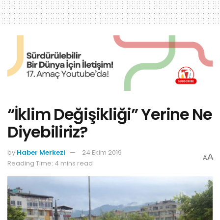
“İklim Değişikliği” Yerine Ne
Diyebiliriz?
by
Haber Merkezi
24 Ekim 2019
A
A
Reading Time: 4 mins read