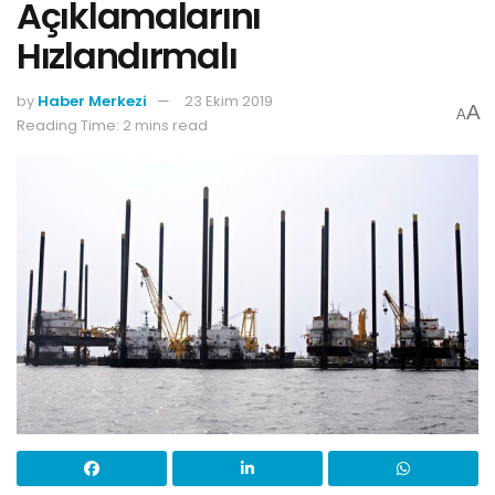
Açıklamalarını
Hızlandırmalı
by
Haber Merkezi
23 Ekim 2019
A
A
Reading Time: 2 mins read