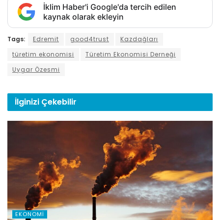
İklim Haber'i Google'da tercih edilen
kaynak olarak ekleyin
Tags:
Edremit
good4trust
Kazdağları
türetim ekonomisi
Türetim Ekonomisi Derneği
Uygar Özesmi
İlginizi
Çekebilir
EKONOMI