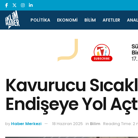
POLITIKA
EKONOMI
BILIM
AFETLER
ANAL
Kavurucu Sıcakl
Endişeye Yol Açt
by
Haber Merkezi
18 Haziran 2025
in
Bilim
Reading Time: 2 