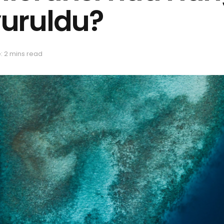
uruldu?
: 2 mins read