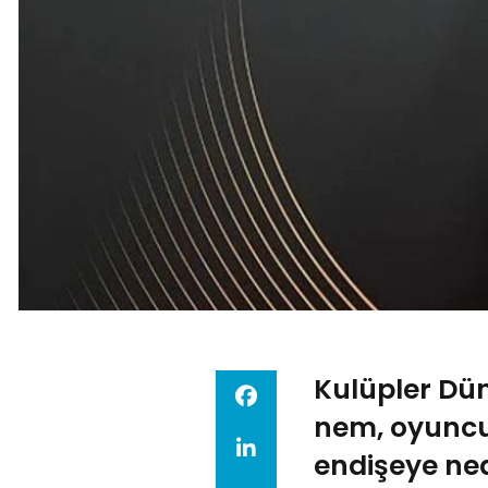
Kulüpler Dün
nem, oyuncul
endişeye ne