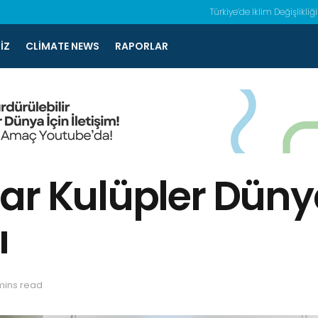
Türkiye’de İklim Değişlikliği
IZ
CLIMATE NEWS
RAPORLAR
ar Kulüpler Dün
ı
mins read