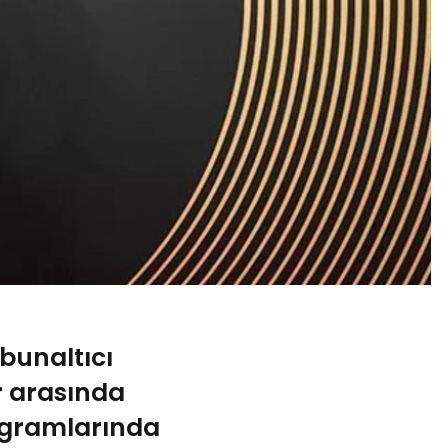
bunaltıcı
r arasında
ogramlarında