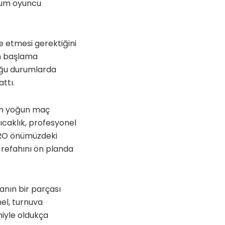
urum oyuncu
e etmesi gerektiğini
in başlama
duğu durumlarda
ttı.
rın yoğun maç
ıcaklık, profesyonel
FPRO önümüzdeki
refahını ön planda
nın bir parçası
hel, turnuva
iyle oldukça