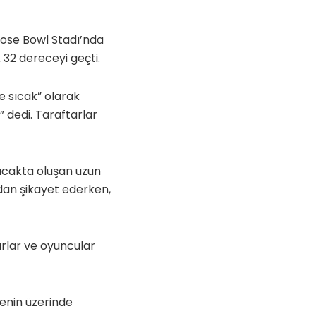
ose Bowl Stadı’nda
32 dereceyi geçti.
e sıcak” olarak
 dedi. Taraftarlar
sıcakta oluşan uzun
ndan şikayet ederken,
rlar ve oyuncular
cenin üzerinde