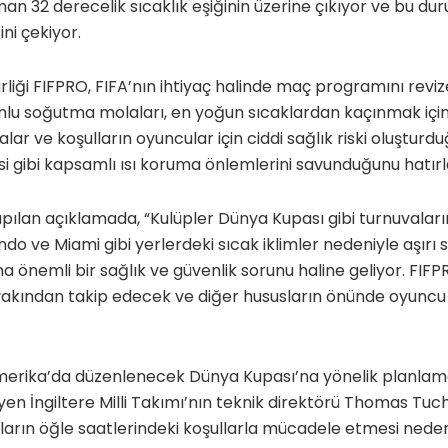
an 32 derecelik sıcaklık eşiğinin üzerine çıkıyor ve bu d
ini çekiyor.
rliği FIFPRO, FIFA’nın ihtiyaç halinde maç programını reviz
runlu soğutma molaları, en yoğun sıcaklardan kaçınmak iç
lar ve koşulların oyuncular için ciddi sağlık riski oluştur
 gibi kapsamlı ısı koruma önlemlerini savunduğunu hatırla
pılan açıklamada, “Kulüpler Dünya Kupası gibi turnuvala
o ve Miami gibi yerlerdeki sıcak iklimler nedeniyle aşırı s
a önemli bir sağlık ve güvenlik sorunu haline geliyor. FI
akından takip edecek ve diğer hususların önünde oyuncu 
merika’da düzenlenecek Dünya Kupası’na yönelik planlama
yen İngiltere Milli Takımı’nın teknik direktörü Thomas Tuc
arın öğle saatlerindeki koşullarla mücadele etmesi neden