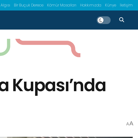
 Algısı
Bir Buçuk Derece
Kömür Masalları
Hakkımızda
Künye
İletişim
ya Kupası’nda
A
A