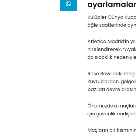
ayarlamalar 
Kulüpler Dünya Kupa
öğle saatlerinde oyn
Atletico Madrid’in y
nitelendirerek, “Aya
da sıcaklık nedeniyle 
Rose Bowl’daki maçı s
kuyruklardan, gölgeli
bazıları devre arası
Önümüzdeki maçların
için güvenlik endişeler
Maçların bir kısmını