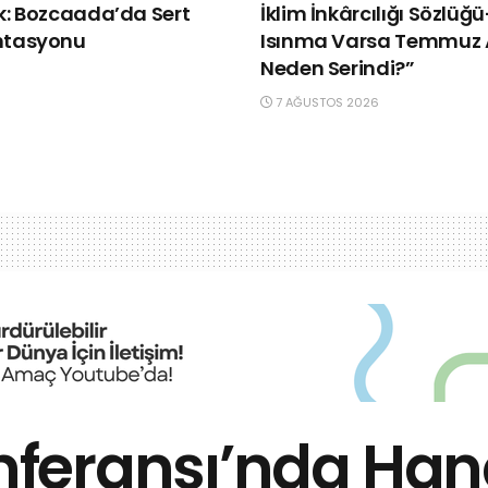
lk: Bozcaada’da Sert
İklim İnkârcılığı Sözlüğ
ntasyonu
Isınma Varsa Temmuz 
Neden Serindi?”
7 AĞUSTOS 2026
feransı’nda Hang