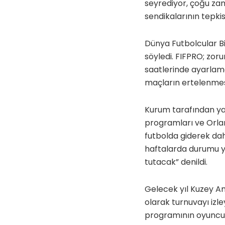
seyrediyor, çoğu zam
sendikalarının tepkis
Dünya Futbolcular Bi
söyledi. FIFPRO; zo
saatlerinde ayarlama
maçların ertelenmesi
Kurum tarafından ya
programları ve Orland
futbolda giderek dah
haftalarda durumu y
tutacak” denildi.
Gelecek yıl Kuzey A
olarak turnuvayı izle
programının oyuncul