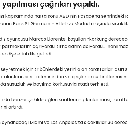
yapılması çağrıları yapıldı.
sı kapsamında hafta sonu ABD’nin Pasadena şehrindeki R
anan Paris St Germain – Atletico Madrid maçında sıcaklık 
ıldız oyuncusu Marcos Llorente, koşulları “korkunç dereced
k parmaklarım ağrıyordu, tırnaklarım acıyordu… İnanılmaz”
endişelerini dile getirdi.
eyretmek için tribünlerdeki yerini alan taraftarlar, aşırı 
k alanların sınırlı olmasından ve girişlerde su kısıtlaması
nda susuzluk ve bayılma korkusuyla stadı terk etti.
 da benzer şekilde öğlen saatlerine planlanması, tarafta
ini artırdı.
n oynanacağı Miami ve Los Angeles’ta sıcaklıklar 30 dere