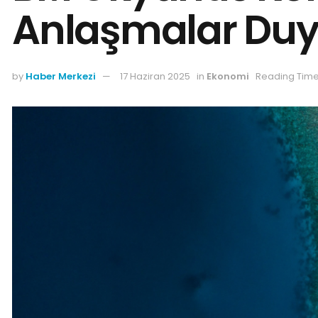
Anlaşmalar Duy
by
Haber Merkezi
17 Haziran 2025
in
Ekonomi
Reading Time