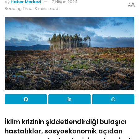
by
Haber Merkezi
2 Nisan 2024
A
A
Reading Time: 3 mins read
İklim krizinin şiddetlendirdiği bulaşıcı
hastalıklar, sosyoekonomik açıdan