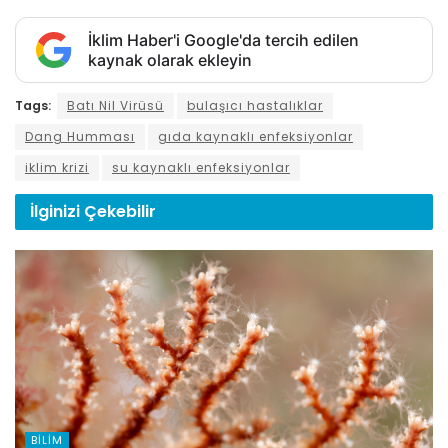
İklim Haber'i Google'da tercih edilen
kaynak olarak ekleyin
Tags:
Batı Nil Virüsü
bulaşıcı hastalıklar
Dang Humması
gıda kaynaklı enfeksiyonlar
iklim krizi
su kaynaklı enfeksiyonlar
İlginizi
Çekebilir
BILIM