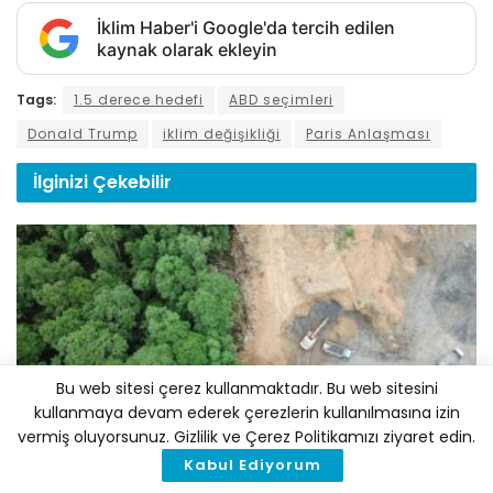
İklim Haber'i Google'da tercih edilen
kaynak olarak ekleyin
Tags:
1.5 derece hedefi
ABD seçimleri
Donald Trump
iklim değişikliği
Paris Anlaşması
İlginizi
Çekebilir
Bu web sitesi çerez kullanmaktadır. Bu web sitesini
kullanmaya devam ederek çerezlerin kullanılmasına izin
POLITIKA
vermiş oluyorsunuz. Gizlilik ve Çerez Politikamızı ziyaret edin.
Kabul Ediyorum
BM: Şirketler Doğa Kaybı Konusunda Yeterince Hızlı