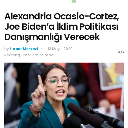
Alexandria Ocasio-Cortez,
Joe Biden’a İklim Politikası
Danışmanlığı Verecek
by
Haber Merkezi
13 Mayıs 2020
A
A
Reading Time: 2 mins read