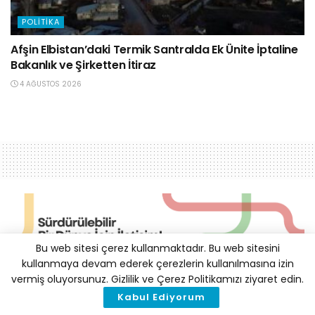
POLITIKA
Afşin Elbistan’daki Termik Santralda Ek Ünite İptaline
Bakanlık ve Şirketten İtiraz
4 AĞUSTOS 2026
Bu web sitesi çerez kullanmaktadır. Bu web sitesini
kullanmaya devam ederek çerezlerin kullanılmasına izin
vermiş oluyorsunuz. Gizlilik ve Çerez Politikamızı ziyaret edin.
Küresel Havayolu CO2
Kabul Ediyorum