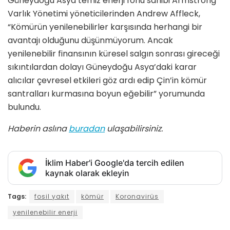
Güneydoğu Asya temiz enerji fonu sahibi Armstrong
Varlık Yönetimi yöneticilerinden Andrew Affleck,
“Kömürün yenilenebilirler karşısında herhangi bir
avantajı olduğunu düşünmüyorum. Ancak
yenilenebilir finansının küresel salgın sonrası gireceği
sıkıntılardan dolayı Güneydoğu Asya’daki karar
alıcılar çevresel etkileri göz ardı edip Çin’in kömür
santralları kurmasına boyun eğebilir” yorumunda
bulundu.
Haberin aslına
buradan
ulaşabilirsiniz.
İklim Haber'i Google'da tercih edilen
kaynak olarak ekleyin
Tags:
fosil yakıt
kömür
Koronavirüs
yenilenebilir enerji