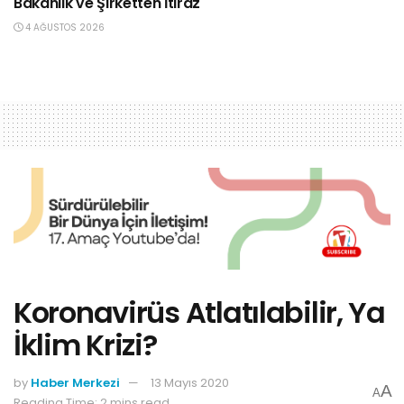
Bakanlık ve Şirketten İtiraz
4 AĞUSTOS 2026
Koronavirüs Atlatılabilir, Ya
İklim Krizi?
by
Haber Merkezi
13 Mayıs 2020
A
A
Reading Time: 2 mins read