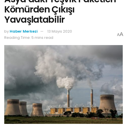
Kömürden Çıkışı
Yavaşlatabilir
by
Haber Merkezi
13 Mayıs 2020
A
A
Reading Time: 5 mins read