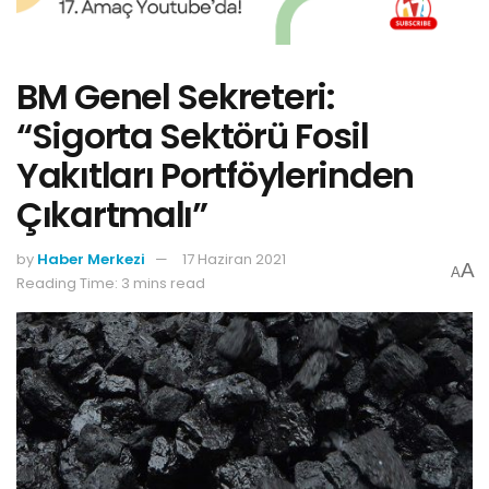
BM Genel Sekreteri:
“Sigorta Sektörü Fosil
Yakıtları Portföylerinden
Çıkartmalı”
by
Haber Merkezi
17 Haziran 2021
A
A
Reading Time: 3 mins read