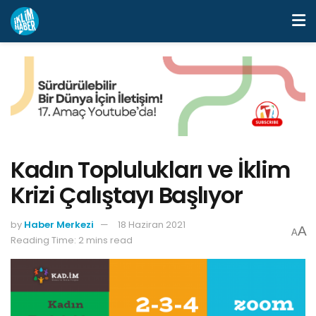
Kadın Toplulukları ve İklim
Krizi Çalıştayı Başlıyor
by
Haber Merkezi
18 Haziran 2021
A
A
Reading Time: 2 mins read