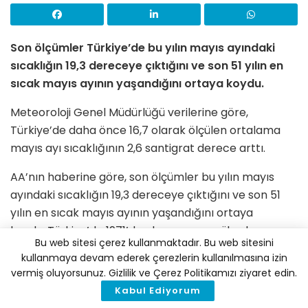
Son ölçümler Türkiye’de bu yılın mayıs ayındaki
sıcaklığın 19,3 dereceye çıktığını ve son 51 yılın en
sıcak mayıs ayının yaşandığını ortaya koydu.
Meteoroloji Genel Müdürlüğü verilerine göre,
Türkiye’de daha önce 16,7 olarak ölçülen ortalama
mayıs ayı sıcaklığının 2,6 santigrat derece arttı.
AA’nın haberine göre, son ölçümler bu yılın mayıs
ayındaki sıcaklığın 19,3 dereceye çıktığını ve son 51
yılın en sıcak mayıs ayının yaşandığını ortaya
koydu. Türkiye’de 1971’den bu yana en yüksek
Bu web sitesi çerez kullanmaktadır. Bu web sitesini
ortalama sıcaklık 2007 yılının mayıs ayında
kullanmaya devam ederek çerezlerin kullanılmasına izin
yaşanmıştı.
vermiş oluyorsunuz. Gizlilik ve Çerez Politikamızı ziyaret edin.
Kabul Ediyorum
Geçen ay sıcaklıklar Kırklareli, Çorlu, Tekirdağ,