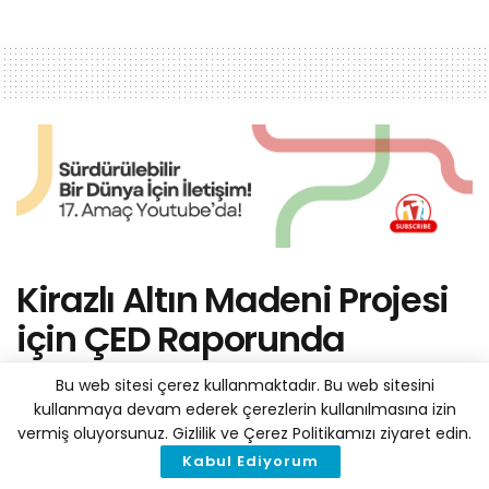
Kirazlı Altın Madeni Projesi
için ÇED Raporunda
Belirtilen Rakamın 4 Katı
Bu web sitesi çerez kullanmaktadır. Bu web sitesini
Ağaç Kesildi
kullanmaya devam ederek çerezlerin kullanılmasına izin
vermiş oluyorsunuz. Gizlilik ve Çerez Politikamızı ziyaret edin.
Kabul Ediyorum
by
Haber Merkezi
19 Temmuz 2019
A
A
Reading Time: 3 mins read