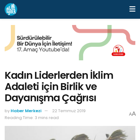
Kadın Liderlerden İklim
Adaleti için Birlik ve
Dayanışma Çağrısı
by
Haber Merkezi
22 Temmuz 2019
A
A
Reading Time: 3 mins read