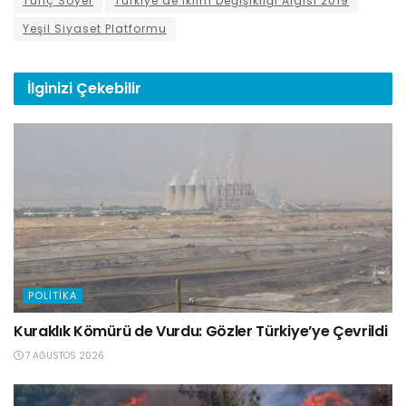
Tunç Soyer
Türkiye’de İklim Değişikliği Algısı 2019
Yeşil Siyaset Platformu
İlginizi
Çekebilir
POLITIKA
Kuraklık Kömürü de Vurdu: Gözler Türkiye’ye Çevrildi
7 AĞUSTOS 2026