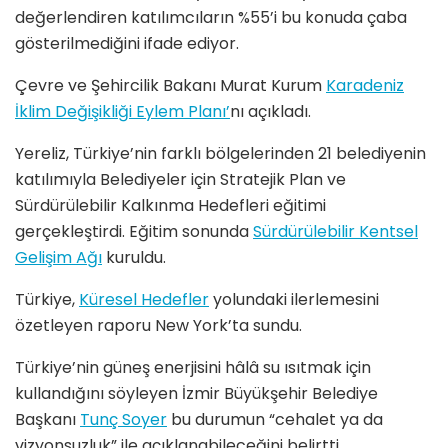
değerlendiren katılımcıların %55’i bu konuda çaba
gösterilmediğini ifade ediyor.
Çevre ve Şehircilik Bakanı Murat Kurum
Karadeniz
İklim Değişikliği Eylem Planı’
nı açıkladı.
Yereliz, Türkiye’nin farklı bölgelerinden 21 belediyenin
katılımıyla Belediyeler için Stratejik Plan ve
Sürdürülebilir Kalkınma Hedefleri eğitimi
gerçekleştirdi. Eğitim sonunda
Sürdürülebilir Kentsel
Gelişim Ağı
kuruldu.
Türkiye,
Küresel Hedefler
yolundaki ilerlemesini
özetleyen raporu New York’ta sundu.
Türkiye’nin güneş enerjisini hâlâ su ısıtmak için
kullandığını söyleyen İzmir Büyükşehir Belediye
Başkanı
Tunç Soyer
bu durumun “cehalet ya da
vizyonsuzluk” ile açıklanabileceğini belirtti.