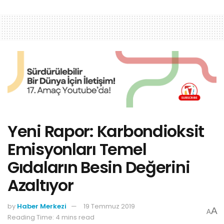
Yeni Rapor: Karbondioksit
Emisyonları Temel
Gıdaların Besin Değerini
Azaltıyor
by
Haber Merkezi
19 Temmuz 2019
A
A
Reading Time: 4 mins read