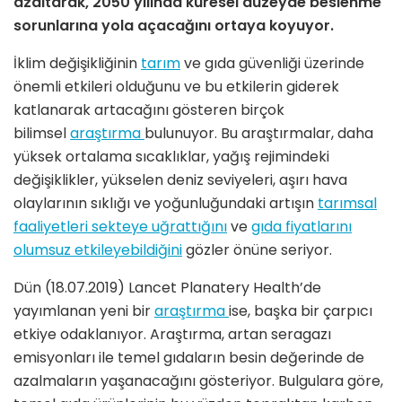
azaltarak, 2050 yılında küresel düzeyde beslenme
sorunlarına yola açacağını ortaya koyuyor.
İklim değişikliğinin
tarım
ve gıda güvenliği üzerinde
önemli etkileri olduğunu ve bu etkilerin giderek
katlanarak artacağını gösteren birçok
bilimsel
araştırma
bulunuyor. Bu araştırmalar, daha
yüksek ortalama sıcaklıklar, yağış rejimindeki
değişiklikler, yükselen deniz seviyeleri, aşırı hava
olaylarının sıklığı ve yoğunluğundaki artışın
tarımsal
faaliyetleri sekteye uğrattığını
ve
gıda fiyatlarını
olumsuz etkileyebildiğini
gözler önüne seriyor.
Dün (18.07.2019) Lancet Planatery Health’de
yayımlanan yeni bir
araştırma
ise, başka bir çarpıcı
etkiye odaklanıyor. Araştırma, artan seragazı
emisyonları ile temel gıdaların besin değerinde de
azalmaların yaşanacağını gösteriyor. Bulgulara göre,