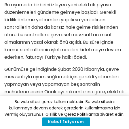
Bu aşamada birbirini izleyen yeni elektrik piyasa
düzenlemeleri gündeme gelmeye başladı. Gerekli
kirlilik önleme yatırımları yapılırsa yeni alınan
santrallerin daha da karsız hale gelme risklerinden
ötürü bu santrallere çevresel mevzuattan muaf
olmalarının yasal olarak önü açıldı. Bu süre içinde
kömür santrallerinin işletmecileri kirletmeye devam
ederken, faturayı Türkiye halkı ödedi.
Günümüze gelindiğinde Şubat 2020 itibarıyla, çevre
mevzuatıyla uyum sağlamak için gerekli yatırımları
yapmayan veya yapamayan beş santralin
mühürlenmesinin Ocak ayı rakamlarına göre, elektrik
tedariği üzerinde önemli bir etkisi gözlemlenmedi.
Bu web sitesi çerez kullanmaktadır. Bu web sitesini
kullanmaya devam ederek çerezlerin kullanılmasına izin
Aslına bakılırsa, Türkiye’de büyük bir tedarik fazlası
vermiş oluyorsunuz. Gizlilik ve Çerez Politikamızı ziyaret edin.
var. 1 Ocak 2020 itibarıyla Türkiye’nin
91 GW
kurulu
Kabul Ediyorum
gücü var. 2019 yılında en fazla talep ise 1 Ağustos