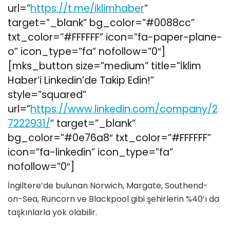
url=”
https://t.me/iklimhaber
”
target=”_blank” bg_color=”#0088cc”
txt_color=”#FFFFFF” icon=”fa-paper-plane-
o” icon_type=”fa” nofollow=”0″]
[mks_button size=”medium” title=”İklim
Haber’i Linkedin’de Takip Edin!”
style=”squared”
url=”
https://www.linkedin.com/company/2
7222931/
” target=”_blank”
bg_color=”#0e76a8″ txt_color=”#FFFFFF”
icon=”fa-linkedin” icon_type=”fa”
nofollow=”0″]
İngiltere’de bulunan Norwich, Margate, Southend-
on-Sea, Runcorn ve Blackpool gibi şehirlerin %40’ı da
taşkınlarla yok olabilir.