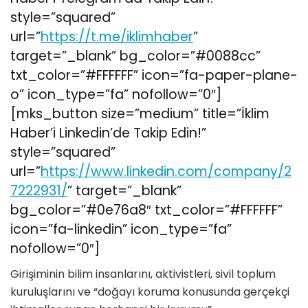
style=”squared”
url=”
https://t.me/iklimhaber
”
target=”_blank” bg_color=”#0088cc”
txt_color=”#FFFFFF” icon=”fa-paper-plane-
o” icon_type=”fa” nofollow=”0″]
[mks_button size=”medium” title=”İklim
Haber’i Linkedin’de Takip Edin!”
style=”squared”
url=”
https://www.linkedin.com/company/2
7222931/
” target=”_blank”
bg_color=”#0e76a8″ txt_color=”#FFFFFF”
icon=”fa-linkedin” icon_type=”fa”
nofollow=”0″]
Girişiminin bilim insanlarını, aktivistleri, sivil toplum
kuruluşlarını ve “doğayı koruma konusunda gerçekçi