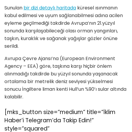
Sunulan
bir dizi detaylı haritada
küresel ısınmanın
kabul edilmesi ve uyum sağlanabilmesi adına acilen
eyleme geçilmediği takdirde Avrupa’nın 21.yüzyıl
sonunda karşılaşabileceği olası orman yangınları,
taşkın, kuraklık ve sağanak yağışlar gözler önüne
serildi.
Avrupa Çevre Ajansı’na (European Environment
Agency – EEA) göre, taşkına karşı hiçbir önlem
alınmadığı takdirde bu yüzyıl sonunda yaşanacak
ortalama bir metrelik deniz seviyesi yükselmesi
sonucu İngiltere liman kenti Hull’un %90’ı sular altında
kalabilir.
[mks_button size=”medium” title=”İklim
Haber’i Telegram’da Takip Edin!”
style=”squared”