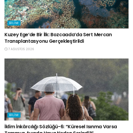
BILIM
Kuzey Ege’de Bir İlk: Bozcaada’da Sert Mercan
Transplantasyonu Gerçekleştirildi
7 AĞUSTOS 2026
BILIM
İklim İnkârcılığı Sözlüğü-6: “Küresel Isınma Varsa