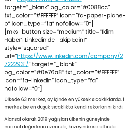
target=”_blank” bg_color=”#0088cc”
txt_color=”#FFFFFF” icon=”fa-paper-plane-
o” icon_type=”fa” nofollow=”0″]
[mks_button size=”medium” title=”İklim
Haber’i Linkedin’de Takip Edin!”
style=”squared”
url=”
https://www.linkedin.com/company/2
7222931/
” target=”_blank”
bg_color=”#0e76a8″ txt_color=”#FFFFFF”
icon=”fa-linkedin” icon_type=”fa”
nofollow=”0″]
Ülkede 63 merkez, ay içinde en yüksek sıcaklıklarda, 1
merkez ise en düşük sıcaklıkta kendi rekorlarını kırdı.
Alansal olarak 2019 yağışları ülkenin güneyinde
normal değerlerin üzerinde, kuzeyinde ise altında