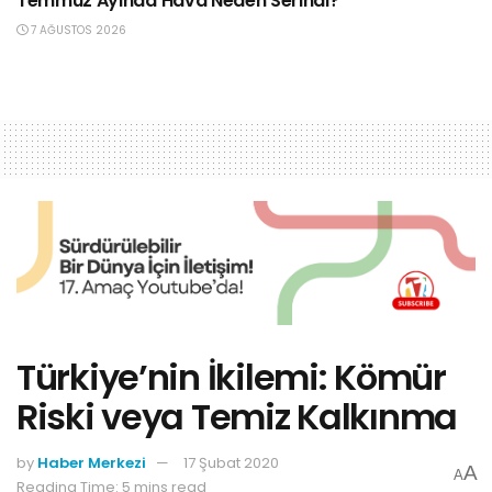
Temmuz Ayında Hava Neden Serindi?”
7 AĞUSTOS 2026
Türkiye’nin İkilemi: Kömür
Riski veya Temiz Kalkınma
by
Haber Merkezi
17 Şubat 2020
A
A
Reading Time: 5 mins read