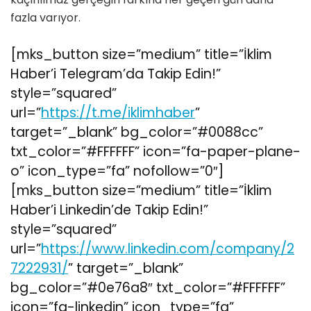
fazla varıyor.
[mks_button size=”medium” title=”İklim
Haber’i Telegram’da Takip Edin!”
style=”squared”
url=”
https://t.me/iklimhaber
”
target=”_blank” bg_color=”#0088cc”
txt_color=”#FFFFFF” icon=”fa-paper-plane-
o” icon_type=”fa” nofollow=”0″]
[mks_button size=”medium” title=”İklim
Haber’i Linkedin’de Takip Edin!”
style=”squared”
url=”
https://www.linkedin.com/company/2
7222931/
” target=”_blank”
bg_color=”#0e76a8″ txt_color=”#FFFFFF”
icon=”fa-linkedin” icon_type=”fa”