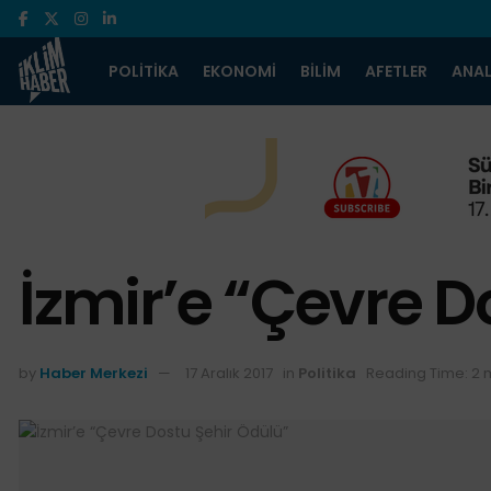
POLITIKA
EKONOMI
BILIM
AFETLER
ANAL
İzmir’e “Çevre D
by
Haber Merkezi
17 Aralık 2017
in
Politika
Reading Time: 2 