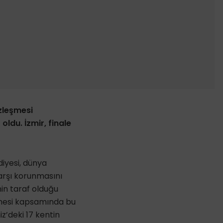
özleşmesi
oldu. İzmir, finale
iyesi, dünya
karşı korunmasını
’nin taraf olduğu
şmesi kapsamında bu
z’deki 17 kentin