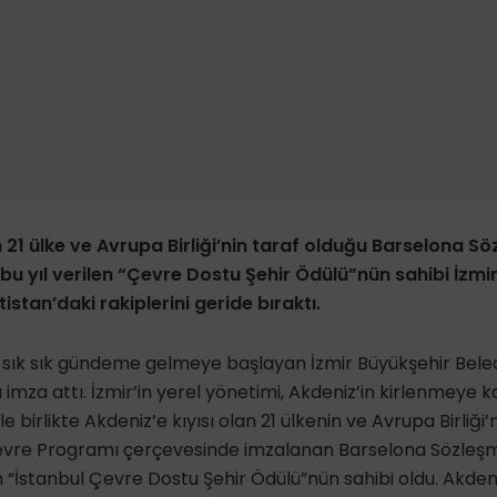
n 21 ülke ve Avrupa Birliği’nin taraf olduğu Barselona S
u yıl verilen “Çevre Dostu Şehir Ödülü”nün sahibi İzmir 
tistan’daki rakiplerini geride bıraktı.
 sık sık gündeme gelmeye başlayan İzmir Büyükşehir Beled
 imza attı. İzmir’in yerel yönetimi, Akdeniz’in kirlenmeye 
e birlikte Akdeniz’e kıyısı olan 21 ülkenin ve Avrupa Birliği
 Çevre Programı çerçevesinde imzalanan Barselona Sözle
n “İstanbul Çevre Dostu Şehir Ödülü”nün sahibi oldu. Akdeni