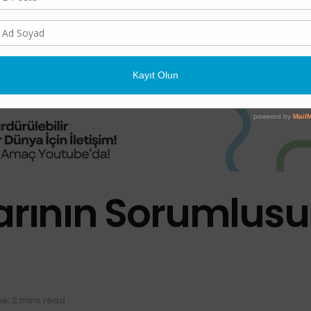
larının Sorumlusu
e: 2 mins read