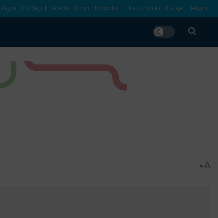
 Algısı
Bir Buçuk Derece
Kömür Masalları
Hakkımızda
Künye
İletişim
A
A