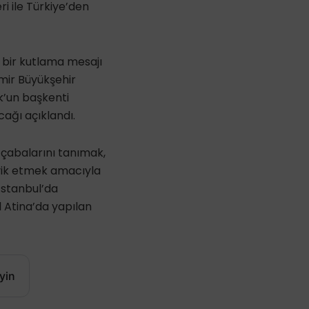
eri ile Türkiye’den
bir kutlama mesajı
mir Büyükşehir
k’un başkenti
ağı açıklandı.
 çabalarını tanımak,
şvik etmek amacıyla
İstanbul’da
ıl Atina’da yapılan
yin