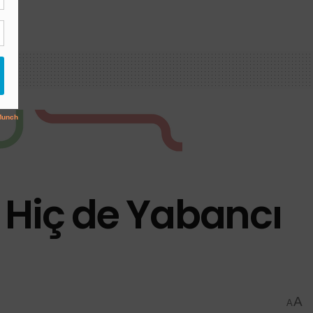
 Hiç de Yabancı
A
A