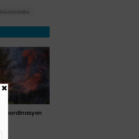
 Aziz Kocaoğlu
liği Koordinasyon