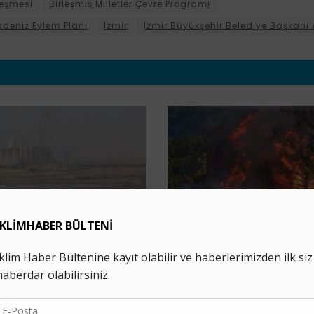
leşmesi
Birleşmiş Milletler Çevre Programı
deniz Eylem Planı
İzmir
İzmir Büyükşehir Belediye Başkanı
POLITIKA
e Vurdu: Gözler
81 İlde “İl İklim Değişik
i
Kurulu” Kuruluyor
7 AĞUSTOS 2026