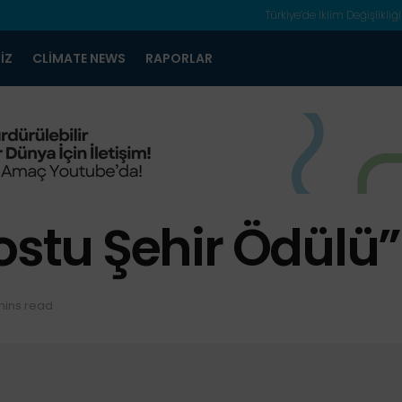
Türkiye’de İklim Değişlikliği
IZ
CLIMATE NEWS
RAPORLAR
ostu Şehir Ödülü”
mins read