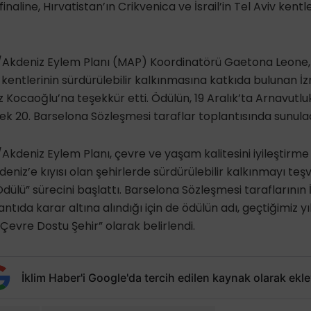
inaline, Hırvatistan’ın Crikvenica ve İsrail’in Tel Aviv kentl
kdeniz Eylem Planı (MAP) Koordinatörü Gaetona Leone, 
entlerinin sürdürülebilir kalkınmasına katkıda bulunan İz
z Kocaoğlu’na teşekkür etti. Ödülün, 19 Aralık’ta Arnavutlu
k 20. Barselona Sözleşmesi taraflar toplantısında sunulac
deniz Eylem Planı, çevre ve yaşam kalitesini iyileştirme
eniz’e kıyısı olan şehirlerde sürdürülebilir kalkınmayı te
dülü” sürecini başlattı. Barselona Sözleşmesi taraflarının 
antıda karar altına alındığı için de ödülün adı, geçtiğimiz y
Çevre Dostu Şehir” olarak belirlendi.
İklim Haber'i Google'da tercih edilen kaynak olarak ekle