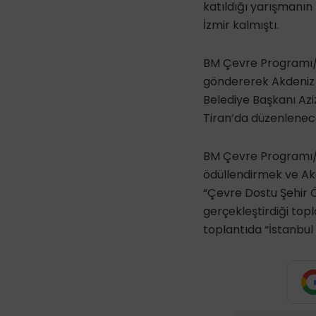
katıldığı yarışmanın f
İzmir kalmıştı.
BM Çevre Programı/A
göndererek Akdeniz k
Belediye Başkanı Azi
Tiran’da düzenlenece
BM Çevre Programı/Ak
ödüllendirmek ve Akd
“Çevre Dostu Şehir Ö
gerçekleştirdiği topl
toplantıda “İstanbul 