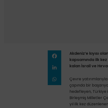
Akdeniz’e kıyısı ola
kapsamında ilk kez b
kalan İsrail ve Hırva
Çevre yatırımlarıyla
çapında bir başarıya
hedefleyen, Türkiye il
Birleşmiş Milletler
yıl ilk kez düzenlene