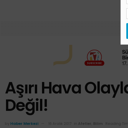
Aşırı Hava Olay
Değil!
by
Haber Merkezi
16 Aralık 2017
in
Afetler
,
Bilim
Reading Tim