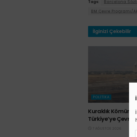
Tags:
Barcelona Söz
BM Çevre Programı/Ak
İlginizi
Çekebilir
POLITIKA
Kuraklık Kömürü d
Türkiye’ye Çevrild
7 AĞUSTOS 2026