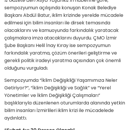
İz Gazete’den Asya Yaşarikiz’in
haberine göre,
sempozyumun açılışında konuşan Konak Belediye
Başkanı Abdül Batur, iklim krizinde yerelde mücadele
edilmesi için bilim insanları ile dirsek temasında
olacaklarını ve kamuoyunda farkındalık yaratacak
çalışmalara imza atacaklarını duyurdu. ÇMO İzmir
Şube Başkanı Helil İnay Kıray ise sempozyumun
farkındalık yaratma, çözüm önerileri geliştirme ve
gerekli politik iradeyi yaratma açısından çok önemli
olduğunu vurguladı.
Sempozyumda “İklim Değişikliği Yaşamımıza Neler
Getiriyor?”, “İklim Değişikliği ve Sağlık” ve “Yerel
Yönetimler ve İklim Değişikliği Çalışmaları”
başlıklarıyla düzenlenen oturumlarda alanında yetkin
bilim insanları İzmirlileri iklim krizi ile mücadelede
aydınlattı.