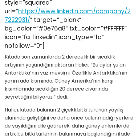
style=”squared”
url=”
https://www.linkedin.com/company/2
7222931/
” target=”_blank”
bg_color=”#0e76a8″ txt_color=”#FFFFFF”
icon=”fa-linkedin” icon_type=”fa”
nofollow=”0″]
Kıtada son zamanlarda 2 derecelik bir sıcaklık
artışının yaşandığını aktaran Halıcı, “Bu aylar şu an
Antarktika’nın yaz mevsimi. Özellikle Antarktika’nın
yarım ada kısmında, Güney Amerika’nın karşı
kısımlarında sıcaklığın 20 derece civarında
seyrettiğini biliyoruz.” dedi.
Halıcı, kıtada bulunan 2 çiçekli bitki türünün yayılış
alanında geliştiğini ve daha önce bulunmadığı yerlere
de yayıldığını dile getirerek, daha güney enlemlerde
artık bu bitki türlerinin bulunmaya başlandığını ifade