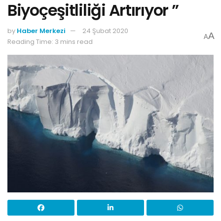
Biyoçeşitliliği Artırıyor ”
by
Haber Merkezi
24 Şubat 2020
A
A
Reading Time: 3 mins read