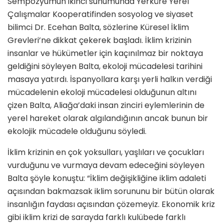
Sempozyumun ikinci sunumunda Yerküre Yerel
Çalışmalar Kooperatifinden sosyolog ve siyaset
bilimci Dr. Ecehan Balta, sözlerine Küresel İklim
Grevleri’ne dikkat çekerek başladı. İklim krizinin
insanlar ve hükümetler için kaçınılmaz bir noktaya
geldiğini söyleyen Balta, ekoloji mücadelesi tarihini
masaya yatırdı. İspanyollara karşı yerli halkın verdiği
mücadelenin ekoloji mücadelesi olduğunun altını
çizen Balta, Aliağa’daki insan zinciri eylemlerinin de
yerel hareket olarak algılandığının ancak bunun bir
ekolojik mücadele olduğunu söyledi.
İklim krizinin en çok yoksulları, yaşlıları ve çocukları
vurduğunu ve vurmaya devam edeceğini söyleyen
Balta şöyle konuştu: “İklim değişikliğine iklim adaleti
açısından bakmazsak iklim sorununu bir bütün olarak
insanlığın faydası açısından çözemeyiz. Ekonomik kriz
gibi iklim krizi de sarayda farklı kulübede farklı