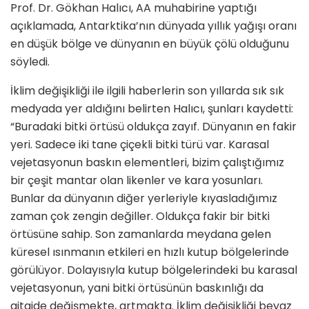
Prof. Dr. Gökhan Halıcı, AA muhabirine yaptığı
açıklamada, Antarktika’nın dünyada yıllık yağışı oranı
en düşük bölge ve dünyanın en büyük çölü olduğunu
söyledi.
İklim değişikliği ile ilgili haberlerin son yıllarda sık sık
medyada yer aldığını belirten Halıcı, şunları kaydetti:
“Buradaki bitki örtüsü oldukça zayıf. Dünyanın en fakir
yeri. Sadece iki tane çiçekli bitki türü var. Karasal
vejetasyonun baskın elementleri, bizim çalıştığımız
bir çeşit mantar olan likenler ve kara yosunları.
Bunlar da dünyanın diğer yerleriyle kıyasladığımız
zaman çok zengin değiller. Oldukça fakir bir bitki
örtüsüne sahip. Son zamanlarda meydana gelen
küresel ısınmanın etkileri en hızlı kutup bölgelerinde
görülüyor. Dolayısıyla kutup bölgelerindeki bu karasal
vejetasyonun, yani bitki örtüsünün baskınlığı da
gitgide değişmekte, artmakta. İklim değişikliği beyaz