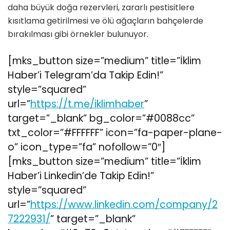
daha büyük doğa rezervleri, zararlı pestisitlere
kısıtlama getirilmesi ve ölü ağaçların bahçelerde
bırakılması gibi örnekler bulunuyor.
[mks_button size=”medium” title=”İklim
Haber’i Telegram’da Takip Edin!”
style=”squared”
url=”
https://t.me/iklimhaber
”
target=”_blank” bg_color=”#0088cc”
txt_color=”#FFFFFF” icon=”fa-paper-plane-
o” icon_type=”fa” nofollow=”0″]
[mks_button size=”medium” title=”İklim
Haber’i Linkedin’de Takip Edin!”
style=”squared”
url=”
https://www.linkedin.com/company/2
7222931/
” target=”_blank”