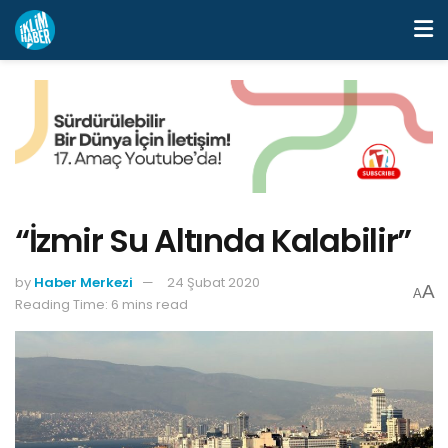
“İzmir Su Altında Kalabilir”
by
Haber Merkezi
24 Şubat 2020
A
A
Reading Time: 6 mins read