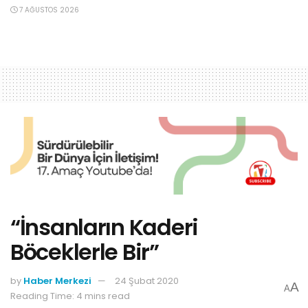
7 AĞUSTOS 2026
“İnsanların Kaderi
Böceklerle Bir”
by
Haber Merkezi
24 Şubat 2020
A
A
Reading Time: 4 mins read