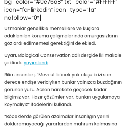
bg_color=”#0e76a8″ txt_color=”#FFFFFF”
icon=”fa-linkedin” icon_type=”fa”
nofollow=”0″]
Uzmanlar genellikle memelilere ve kuşlara
odaklanılan koruma çalışmalarında omurgasızların
göz ardı edilmemesi gerektiğini de ekledi.
Uyarı, Biological Conservation adlı dergide iki makale
şeklinde
yayımlandı
.
Bilim insanları, “Mevcut böcek yok oluşu krizi son
derece endişe vericiyken bunlar yalnızca buzdağının
görünen yüzü. Acilen harekete geçecek kadar
bilgimiz var. Hazır çözümler var, bunları uygulamaya
koymalıyız” ifadelerini kullandı.
“Böceklerde görülen azalmalar insanlığın yerini
dolduramayacağı yararlardan mahrum kalmasına