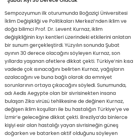
“Şubat Ayı 30 Derece Olacak”
Sempozyumun ilk oturumunda Boğaziçi Üniversitesi
İklim Değişikliği ve Politikaları Merkezi’nden iklim ve
doğa bilimci Prof. Dr. Levent Kurnaz, iklim
değişikliğinin kıyı kentleri üzerindeki etkilerini anlatan
bir sunum gerçekleştirdi. Yüzyılın sonunda Şubat
ayının 30 derece olacağını söyleyen Kurnaz, son
yıllarda yaşanan afetlere dikkat çekti. Türkiye’nin kısa
vadede çok ısınacağını belirten Kurnaz, yağışların
azalacağını ve buna bağlı olarak da emniyet
sorunlarının ortaya çıkacağını söyledi. Sunumunda,
adı Aedis Aegypte olan bir sivrisinekten insana
bulaşan Zika virüsü tehlikesine de değinen Kurnaz,
değişen iklim koşulları ile bu hastalığın Türkiye’ye ve
İzmir’e geleceğine dikkat çekti. Brezilya’da binlerce
kişiyi esir alan hastalığı yayan sivrisineğin güneş
doğarken ve batarken aktif olduğunu söyleyen