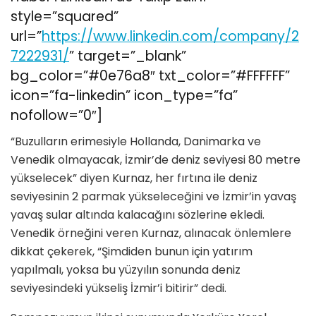
style=”squared”
url=”
https://www.linkedin.com/company/2
7222931/
” target=”_blank”
bg_color=”#0e76a8″ txt_color=”#FFFFFF”
icon=”fa-linkedin” icon_type=”fa”
nofollow=”0″]
“Buzulların erimesiyle Hollanda, Danimarka ve
Venedik olmayacak, İzmir’de deniz seviyesi 80 metre
yükselecek” diyen Kurnaz, her fırtına ile deniz
seviyesinin 2 parmak yükseleceğini ve İzmir’in yavaş
yavaş sular altında kalacağını sözlerine ekledi.
Venedik örneğini veren Kurnaz, alınacak önlemlere
dikkat çekerek, “Şimdiden bunun için yatırım
yapılmalı, yoksa bu yüzyılın sonunda deniz
seviyesindeki yükseliş İzmir’i bitirir” dedi.