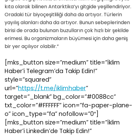
kıta olarak bilinen Antarktika’yı gitgide yeşillendiriyor.
Oradaki tür biyoçeşitliliği daha da artıyor. Türlerin
yayılış alanları daha da artıyor. Bunun sebeplerinden
birisi de orada bulunan buzulların çok hızlı bir şekilde
erimesi. Bu organizmaların büyümesi için daha geniş
bir yer açılıyor olabilir.”
[mks_button size=”medium” title=”İklim
Haber’i Telegram’da Takip Edin!”
style=”squared”
url=”
https://t.me/iklimhaber
”
target=”_blank” bg_color=”#0088cc”
txt_color=”#FFFFFF” icon=”fa-paper-plane-
o” icon_type=”fa” nofollow=”0″]
[mks_button size=”medium” title=”İklim
Haber’i Linkedin’de Takip Edin!”