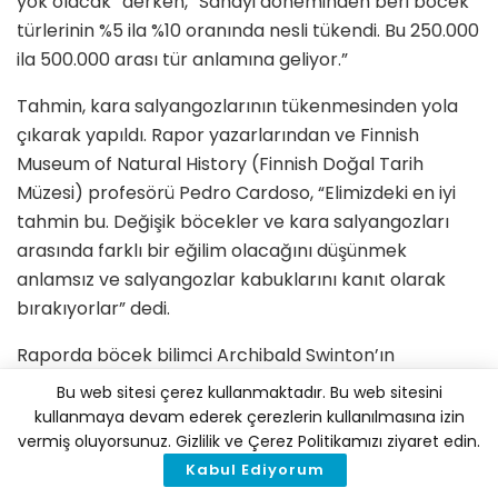
yok olacak” derken, “Sanayi döneminden beri böcek
türlerinin %5 ila %10 oranında nesli tükendi. Bu 250.000
ila 500.000 arası tür anlamına geliyor.”
Tahmin, kara salyangozlarının tükenmesinden yola
çıkarak yapıldı. Rapor yazarlarından ve Finnish
Museum of Natural History (Finnish Doğal Tarih
Müzesi) profesörü Pedro Cardoso, “Elimizdeki en iyi
tahmin bu. Değişik böcekler ve kara salyangozları
arasında farklı bir eğilim olacağını düşünmek
anlamsız ve salyangozlar kabuklarını kanıt olarak
bırakıyorlar” dedi.
Raporda böcek bilimci Archibald Swinton’ın
1870’lerde İngiliz kelebek ve böcek popülasyonunun
Bu web sitesi çerez kullanmaktadır. Bu web sitesini
hızla yok olduğunu açıklamasına da yer verildi.
kullanmaya devam ederek çerezlerin kullanılmasına izin
vermiş oluyorsunuz. Gizlilik ve Çerez Politikamızı ziyaret edin.
Böcek popülasyonuna ait uzun dönemli verilere
Kabul Ediyorum
nadiren rastlanılıyor. Cardoso, “Her şeyi bilmiyoruz,