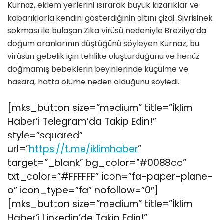
Kurnaz, eklem yerlerini ısırarak büyük kızarıklar ve
kabarıklarla kendini gösterdiğinin altını çizdi. Sivrisinek
sokması ile bulaşan Zika virüsü nedeniyle Brezilya’da
doğum oranlarının düştüğünü söyleyen Kurnaz, bu
virüsün gebelik için tehlike oluşturduğunu ve henüz
doğmamış bebeklerin beyinlerinde küçülme ve
hasara, hatta ölüme neden olduğunu söyledi.
[mks_button size=”medium” title=”İklim
Haber’i Telegram’da Takip Edin!”
style=”squared”
url=”
https://t.me/iklimhaber
”
target=”_blank” bg_color=”#0088cc”
txt_color=”#FFFFFF” icon=”fa-paper-plane-
o” icon_type=”fa” nofollow=”0″]
[mks_button size=”medium” title=”İklim
Haber’i Linkedin’de Takip Edin!”