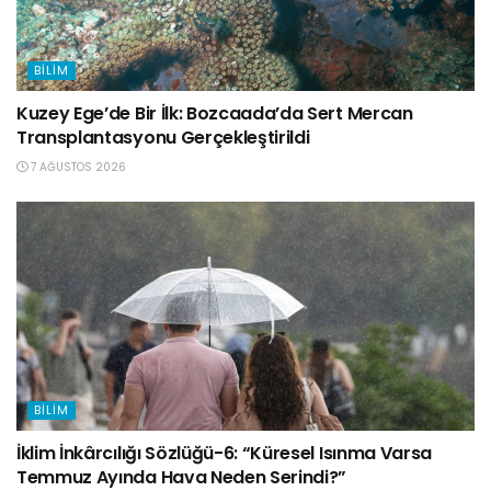
BILIM
Kuzey Ege’de Bir İlk: Bozcaada’da Sert Mercan
Transplantasyonu Gerçekleştirildi
7 AĞUSTOS 2026
BILIM
İklim İnkârcılığı Sözlüğü-6: “Küresel Isınma Varsa
Temmuz Ayında Hava Neden Serindi?”