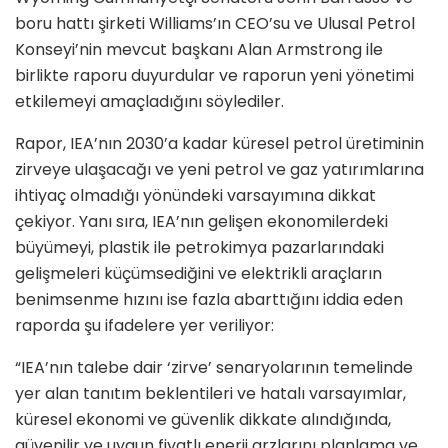
boru hattı şirketi Williams’ın CEO’su ve Ulusal Petrol
Konseyi’nin mevcut başkanı Alan Armstrong ile
birlikte raporu duyurdular ve raporun yeni yönetimi
etkilemeyi amaçladığını söylediler.
Rapor, IEA’nın 2030’a kadar küresel petrol üretiminin
zirveye ulaşacağı ve yeni petrol ve gaz yatırımlarına
ihtiyaç olmadığı yönündeki varsayımına dikkat
çekiyor. Yanı sıra, IEA’nın gelişen ekonomilerdeki
büyümeyi, plastik ile petrokimya pazarlarındaki
gelişmeleri küçümsediğini ve elektrikli araçların
benimsenme hızını ise fazla abarttığını iddia eden
raporda şu ifadelere yer veriliyor:
“IEA’nın talebe dair ‘zirve’ senaryolarının temelinde
yer alan tanıtım beklentileri ve hatalı varsayımlar,
küresel ekonomi ve güvenlik dikkate alındığında,
güvenilir ve uygun fiyatlı enerji arzlarını planlama ve