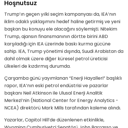
Hoşnutsuz
Trump’ın geçen yılki seçim kampanyası da, IEA’nın
iklim odaklı yaklaşımını hedef haline getirmiş ve yeni
başkan bu konuyu ele alacağını söylemişti. Nitekim
Trump, ajansın finansmanının dörtte birini ABD
karşıladığı için IEA üzerinde baskı kurma gücüne
sahip. IEA, Trump yönetimi dışında, Suudi Arabistan da
dahil olmak üzere diğer küresel petrol üreticisi
ülkeleri de kızdırmış durumda.
Çarşamba günü yayımlanan “Enerji Hayalleri” başlıklı
rapor, IEA’nın eski petrol endüstrisi ve pazarlar
başkanı Neil Atkinson ile Ulusal Enerji Analitik
Merkezi’nin (National Center for Energy Analytics -
NCEA) direktörü Mark Mills tarafından kaleme alındı.
Yazarlar, Capitol Hill’de düzenlenen etkinlikle,
Wyoming Cumhuriyetçi Senatörü John Barrasso ve