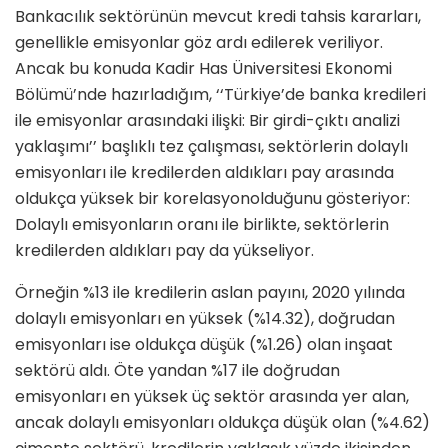
Bankacılık sektörünün mevcut kredi tahsis kararları,
genellikle
emisyonlar göz ardı edilerek
veriliyor.
Ancak bu konuda Kadir Has Üniversitesi Ekonomi
Bölümü’nde hazırladığım, ‘‘
Türkiye’de banka kredileri
ile emisyonlar arasındaki ilişki: Bir girdi-çıktı analizi
yaklaşımı
’’ başlıklı tez çalışması, sektörlerin dolaylı
emisyonları ile kredilerden aldıkları pay arasında
oldukça
yüksek bir korelasyon
olduğunu gösteriyor:
Dolaylı emisyonların oranı ile birlikte, sektörlerin
kredilerden aldıkları pay da yükseliyor
.
Ö
rneğin %13 ile kredilerin aslan payını, 2020 yılında
dolaylı emisyonları en yüksek (%14.32)
, doğrudan
emisyonları ise oldukça düşük (%1.26) olan
inşaat
sektörü
aldı. Öte yandan %17 ile doğrudan
emisyonları en yüksek üç sektör arasında yer alan,
ancak dolaylı emisyonları oldukça düşük olan (%4.62)