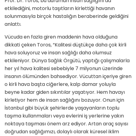
Prof. Dr. Toros, bu durumun insan sağlığını da
etkilediğini, motorlu taşıtların kirlettiği havanın
solunmasıyla birçok hastalığın beraberinde geldiğini
anlattı.
Vücuda en fazla giren maddenin hava olduğuna
dikkati çeken Toros, “Kalitesi düştükçe daha çok kirli
hava soluyoruz ve insan sağlığı daha olumsuz
etkileniyor. Dünya Sağlık Örgütü, yaptığı çalışmalarla
her yıl hava kalitesi sebebiyle 7 milyonun üzerinde
insanın ölümünden bahsediyor. Vücuttan içeriye giren
o kirli hava başta ciğerlere, kalp damar yoluyla
beyne kadar giden sıkıntılar yaşatıyor. Hem havayı
kirletiyor hem de insan sağlığını bozuyor. Onun için
İstanbul gibi büyük şehirlerde yaşayanların toplu
taşıma kullanmaları veya evlerini iş yerlerine yakın
noktaya taşıması önem arz ediyor. Artan araç sayısı
doğrudan sağlığımızı, dolaylı olarak küresel iklim