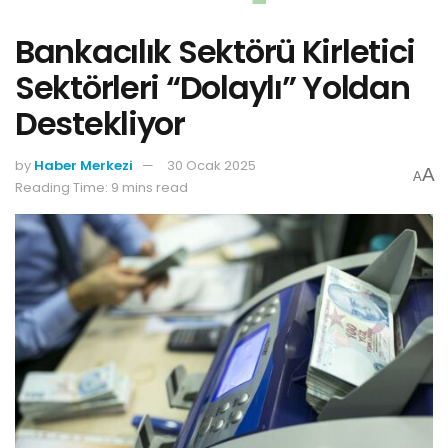
Bankacılık Sektörü Kirletici
Sektörleri “Dolaylı” Yoldan
Destekliyor
by
Haber Merkezi
30 Ocak 2025
A
A
Reading Time: 9 mins read