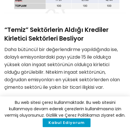
“Temiz” Sektörlerin Aldığı Krediler
Kirletici Sektörleri Besliyor
Daha bütüncül bir değerlendirme yapıldığında ise,
dolaylı emisyonlardaki payı yüzde 15 ile oldukça
yüksek olan
inşaat sektörünün oldukça kirletici
olduğu görülebilir
. Nitekim inşaat sektörünün,
doğrudan emisyonları en yüksek sektörlerden olan
çimento sektörü ile yakın bir ticari ilişkisi var
.
Hammaddelerin çok yüksek sıcaklıklarda ısıtılmasını
Bu web sitesi çerez kullanmaktadır. Bu web sitesini
gerektirdiği için oldukça enerji yoğun bir üretim
kullanmaya devam ederek çerezlerin kullanılmasına izin
yapan
çimento sektörü, doğrudan emisyonların
vermiş oluyorsunuz. Gizlilik ve Çerez Politikamızı ziyaret edin.
yüzde 17’sinden sorumlu
. Bu sektörün doğrudan
Kabul Ediyorum
emisyonlarının bu kadar yüksek olması, inşaat