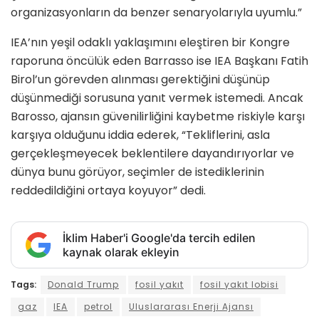
organizasyonların da benzer senaryolarıyla uyumlu.”
IEA’nın yeşil odaklı yaklaşımını eleştiren bir Kongre
raporuna öncülük eden Barrasso ise IEA Başkanı Fatih
Birol’un görevden alınması gerektiğini düşünüp
düşünmediği sorusuna yanıt vermek istemedi. Ancak
Barosso, ajansın güvenilirliğini kaybetme riskiyle karşı
karşıya olduğunu iddia ederek, “Tekliflerini, asla
gerçekleşmeyecek beklentilere dayandırıyorlar ve
dünya bunu görüyor, seçimler de istediklerinin
reddedildiğini ortaya koyuyor” dedi.
İklim Haber'i Google'da tercih edilen
kaynak olarak ekleyin
Tags:
Donald Trump
fosil yakıt
fosil yakıt lobisi
gaz
IEA
petrol
Uluslararası Enerji Ajansı