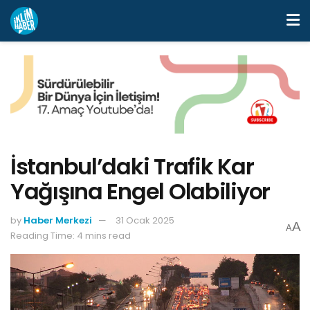
İstanbul’daki Trafik Kar
Yağışına Engel Olabiliyor
by
Haber Merkezi
31 Ocak 2025
A
A
Reading Time: 4 mins read