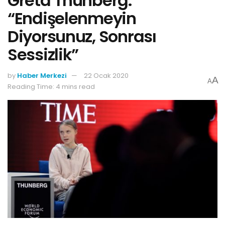
Greta Thunberg:
“Endişelenmeyin
Diyorsunuz, Sonrası
Sessizlik”
by
Haber Merkezi
22 Ocak 2020
A
A
Reading Time: 4 mins read