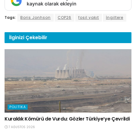
kaynak olarak ekleyin
Tags:
Boris Jonhson
COP26
fosil yakıt
İngiltere
İlginizi
Çekebilir
POLITIKA
Kuraklık Kömürü de Vurdu: Gözler Türkiye’ye Çevrildi
7 AĞUSTOS 2026