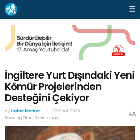
İngiltere Yurt Dışındaki Yeni
Kömür Projelerinden
Desteğini Çekiyor
by
Haber Merkezi
22 Ocak 2020
A
A
Reading Time: 3 mins read