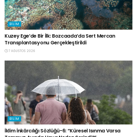
BILIM
Kuzey Ege’de Bir İlk: Bozcaada’da Sert Mercan
Transplantasyonu Gerçekleştirildi
7 AĞUSTOS 2026
BILIM
İklim İnkârcılığı Sözlüğü-6: “Küresel Isınma Varsa