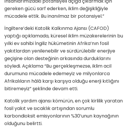
İnsanlarımızdaki potansiyeli açığa çıkarmak için
gereken gücü sarf ederken, iklim değişikliğiyle
mücadele ettik. Bu inanılmaz bir potansiyel.”
İngiltere’deki Katolik Kalkınma Ajansı (CAFOD)
yaptığı açıklamada, küresel iklim müzakerelerinin bu
yılki ev sahibi İngiliz hükümetinin Afrika’nın fosil
yakıtlardan yenilenebilir ve sürdürülebilir enerjiye
geçişine olan desteğinin arkasında durduklarını
söyledi. Açıklama “Bu gerçekleşmezse, iklim acil
durumuna mücadele edemeyiz ve milyonlarca
Afrikalıların hâlâ karşı karşıya olduğu enerji kıtlığını
bitiremeyiz” şeklinde devam etti.
Katolik yardım ajansı kömürün, en çok kirlilik yaratan
fosil yakıt ve sıcaklık artışından sorumlu
karbondioksit emisyonlarının %30’unun kaynağının
olduğunu belirtti.