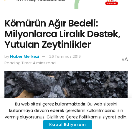
Kömürün Ağır Bedeli:
Milyonlarca Liralık Destek,
Yutulan Zeytinlikler
by
Haber Merkezi
26 Temmuz 2019
A
A
Reading Time: 4 mins read
Bu web sitesi çerez kullanmaktadır. Bu web sitesini
kullanmaya devam ederek çerezlerin kullanılmasına izin
vermiş oluyorsunuz. Gizlilik ve Çerez Politikamızı ziyaret edin.
Kabul Ediyorum