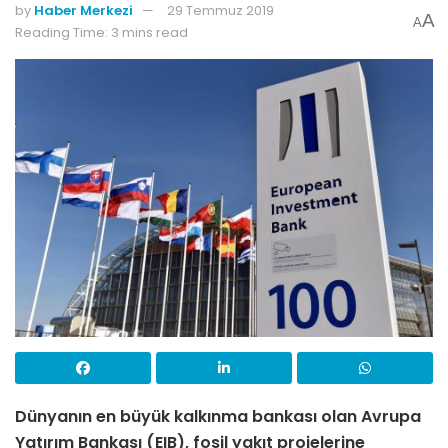
by
Haber Merkezi
29 Temmuz 2019
A
A
Reading Time: 3 mins read
Dünyanın en büyük kalkınma bankası olan Avrupa
Yatırım Bankası (EIB), fosil yakıt projelerine