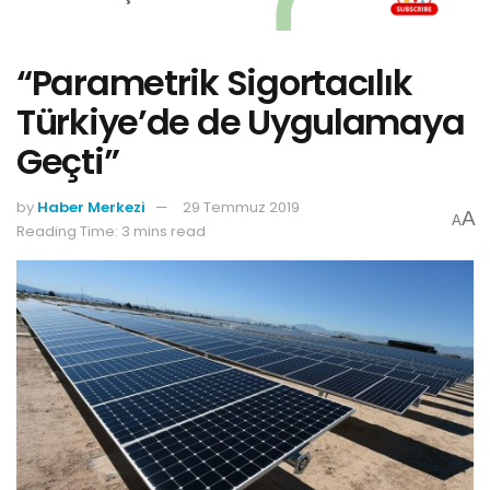
“Parametrik Sigortacılık
Türkiye’de de Uygulamaya
Geçti”
by
Haber Merkezi
29 Temmuz 2019
A
A
Reading Time: 3 mins read