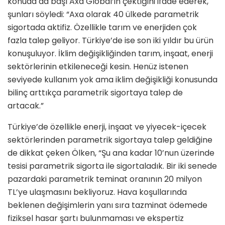
konuda da başı Axa Global’in çektiğini ifade ederek,
şunları söyledi: “Axa olarak 40 ülkede parametrik
sigortada aktifiz. Özellikle tarım ve enerjiden çok
fazla talep geliyor. Türkiye’de ise son iki yıldır bu ürün
konuşuluyor. İklim değişikliğinden tarım, inşaat, enerji
sektörlerinin etkileneceği kesin. Henüz istenen
seviyede kullanım yok ama iklim değişikliği konusunda
bilinç arttıkça parametrik sigortaya talep de
artacak.”
Türkiye’de özellikle enerji, inşaat ve yiyecek-içecek
sektörlerinden parametrik sigortaya talep geldiğine
de dikkat çeken Ölken, “Şu ana kadar 10’nun üzerinde
tesisi parametrik sigorta ile sigortaladık. Bir iki senede
pazardaki parametrik teminat oranının 20 milyon
TL’ye ulaşmasını bekliyoruz. Hava koşullarında
beklenen değişimlerin yanı sıra tazminat ödemede
fiziksel hasar şartı bulunmaması ve ekspertiz