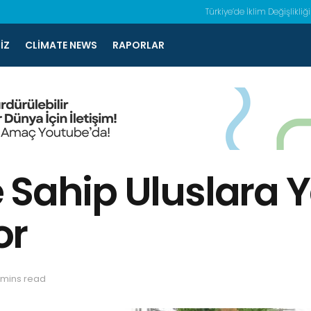
Türkiye’de İklim Değişlikliği
IZ
CLIMATE NEWS
RAPORLAR
 Sahip Uluslara Y
or
 mins read