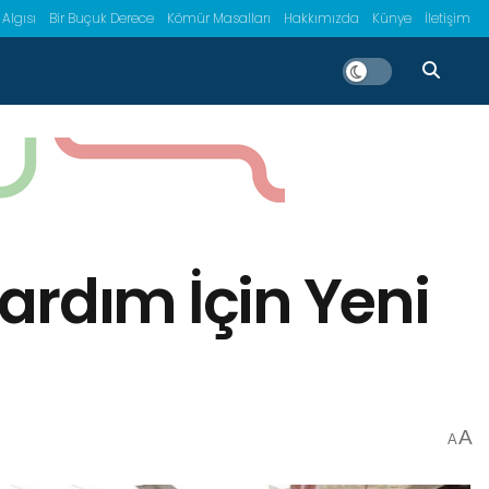
 Algısı
Bir Buçuk Derece
Kömür Masalları
Hakkımızda
Künye
İletişim
ardım İçin Yeni
A
A