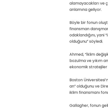
alamayacakları ve ço
anlamına geliyor.
Böyle bir fonun oluş
finansman danışmanı
odaklandığını, yani “
olduğunu” söyledi.
Ahmed, “İklim değişik
bozulma ve yıkım anla
ekonomik stratejiler 
Boston Üniversitesi’
an” olduğunu ve Dire
iklim finansmanı fon
Gallagher, fonun gel