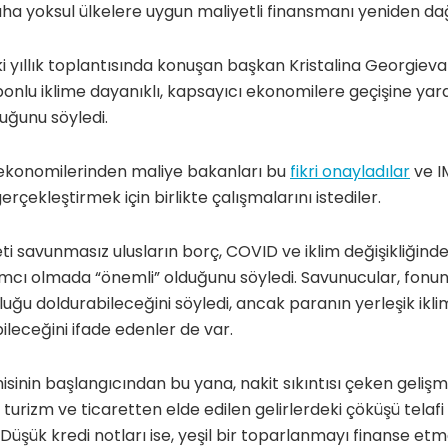
ha yoksul ülkelere uygun maliyetli finansmanı yeniden da
i yıllık toplantısında konuşan başkan Kristalina Georgieva
bonlu iklime dayanıklı, kapsayıcı ekonomilere geçişine yar
duğunu söyledi.
ekonomilerinden maliye bakanları bu
fikri onayladılar
ve I
çekleştirmek için birlikte çalışmalarını istediler.
i savunmasız ulusların borç, COVID ve iklim değişikliğinden
mcı olmada “önemli” olduğunu söyledi. Savunucular, fonun
ğu doldurabileceğini söyledi, ancak paranın yerleşik iklim 
bileceğini ifade edenler de var.
inin başlangıcından bu yana, nakit sıkıntısı çeken gelişm
 turizm ve ticaretten elde edilen gelirlerdeki çöküşü telafi
 Düşük kredi notları ise, yeşil bir toparlanmayı finanse et