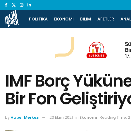
POLITIKA
EKONOMI
BILIM
AFETLER
ANAL
IMF Borç Yüküne
Bir Fon Geliştiriy
by
Haber Merkezi
23 Ekim 2021
in
Ekonomi
Reading Time: 2