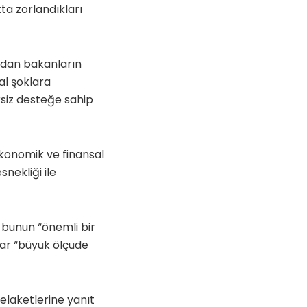
ta zorlandıkları
undan bakanların
al şoklara
ersiz desteğe sahip
ekonomik ve finansal
nekliği ile
 bunun “önemli bir
dar “büyük ölçüde
elaketlerine yanıt