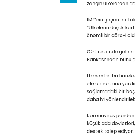
zengin ülkelerden da
IMF’nin geçen haftak
“Ülkelerin düşük kar
önemli bir görevi ol
G20’nin önde gelen 
Bankası’ndan bunu ger
Uzmanlar, bu hareket
ele almalarına yardı
sağlamadaki bir boşlu
daha iyi yönlendirile
Koronavirüs pandemis
küçük ada devletleri,
destek talep ediyor.