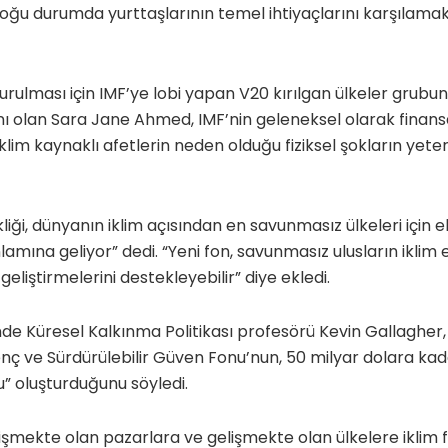
ğu durumda yurttaşlarının temel ihtiyaçlarını karşılamak
turulması için IMF’ye lobi yapan V20 kırılgan ülkeler grub
 olan Sara Jane Ahmed, IMF’nin geleneksel olarak finans
iklim kaynaklı afetlerin neden olduğu fiziksel şokların yet
liği, dünyanın iklim açısından en savunmasız ülkeleri için 
mına geliyor” dedi. “Yeni fon, savunmasız ulusların iklim es
geliştirmelerini destekleyebilir” diye ekledi.
nde Küresel Kalkınma Politikası profesörü Kevin Gallagher,
nç ve Sürdürülebilir Güven Fonu’nun, 50 milyar dolara ka
u” oluşturduğunu söyledi.
işmekte olan pazarlara ve gelişmekte olan ülkelere iklim f