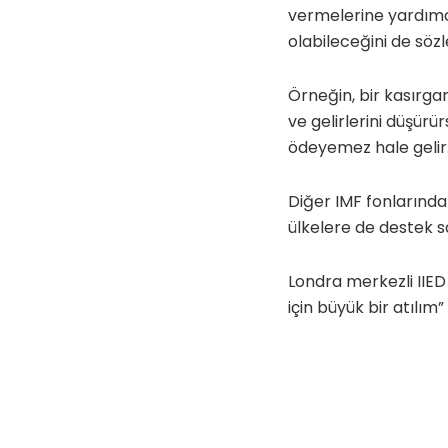
vermelerine yardımc
olabileceğini de sözl
Örneğin, bir kasırgan
ve gelirlerini düşür
ödeyemez hale gelir. F
Diğer IMF fonlarından
ülkelere de destek 
Londra merkezli IIED
için büyük bir atılım