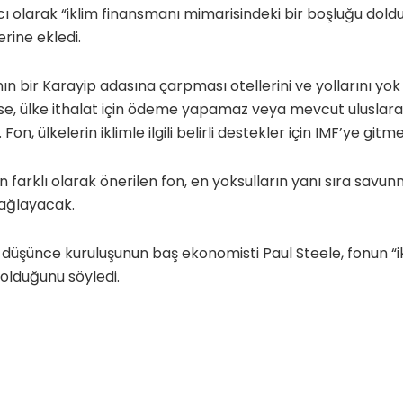
ı olarak “iklim finansmanı mimarisindeki bir boşluğu dol
erine ekledi.
ın bir Karayip adasına çarpması otellerini ve yollarını yok 
ürse, ülke ithalat için ödeme yapamaz veya mevcut uluslar
on, ülkelerin iklimle ilgili belirli destekler için IMF’ye gitm
 farklı olarak önerilen fon, en yoksulların yanı sıra savunm
sağlayacak.
 düşünce kuruluşunun baş ekonomisti Paul Steele, fonun “i
” olduğunu söyledi.