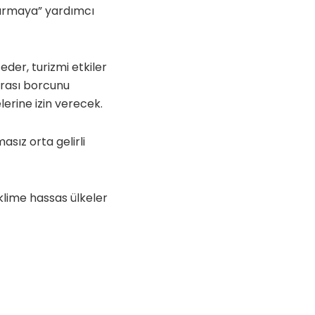
durmaya” yardımcı
eder, turizmi etkiler
arası borcunu
elerine izin verecek.
asız orta gelirli
klime hassas ülkeler