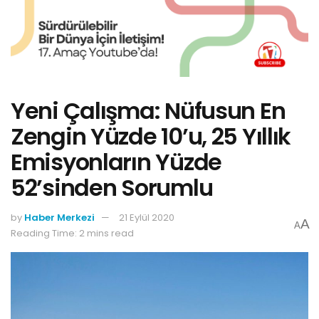
Yeni Çalışma: Nüfusun En
Zengin Yüzde 10’u, 25 Yıllık
Emisyonların Yüzde
52’sinden Sorumlu
by
Haber Merkezi
21 Eylül 2020
A
A
Reading Time: 2 mins read