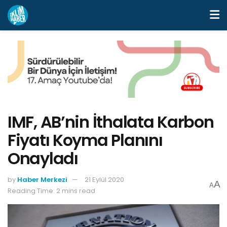
IMF, AB’nin İthalata Karbon
Fiyatı Koyma Planını
Onayladı
by
Haber Merkezi
21 Eylül 2020
A
A
Reading Time: 2 mins read