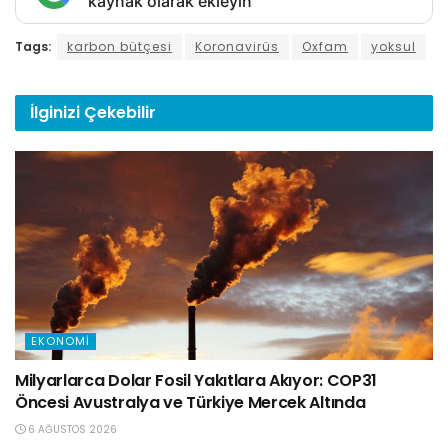
kaynak olarak ekleyin
Tags:
karbon bütçesi
Koronavirüs
Oxfam
yoksul
İlginizi
Çekebilir
EKONOMI
Milyarlarca Dolar Fosil Yakıtlara Akıyor: COP31
Öncesi Avustralya ve Türkiye Mercek Altında
6 AĞUSTOS 2026