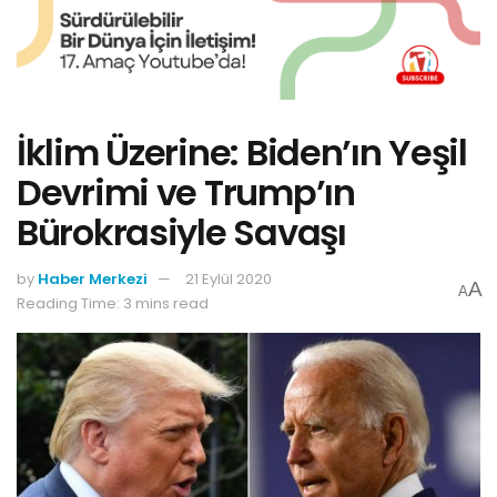
İklim Üzerine: Biden’ın Yeşil
Devrimi ve Trump’ın
Bürokrasiyle Savaşı
by
Haber Merkezi
21 Eylül 2020
A
A
Reading Time: 3 mins read