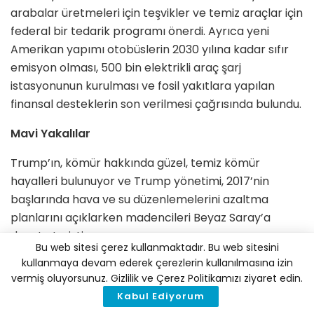
arabalar üretmeleri için teşvikler ve temiz araçlar için
federal bir tedarik programı önerdi. Ayrıca yeni
Amerikan yapımı otobüslerin 2030 yılına kadar sıfır
emisyon olması, 500 bin elektrikli araç şarj
istasyonunun kurulması ve fosil yakıtlara yapılan
finansal desteklerin son verilmesi çağrısında bulundu.
Mavi Yakalılar
Trump’ın, kömür hakkında güzel, temiz kömür
hayalleri bulunuyor ve Trump yönetimi, 2017’nin
başlarında hava ve su düzenlemelerini azaltma
planlarını açıklarken madencileri Beyaz Saray’a
davet etmişti.
Bu web sitesi çerez kullanmaktadır. Bu web sitesini
kullanmaya devam ederek çerezlerin kullanılmasına izin
Ancak doğalgaz bolluğu ile rüzgar ve güneş
vermiş oluyorsunuz. Gizlilik ve Çerez Politikamızı ziyaret edin.
enerjisinin düşen fiyatları nedeniyle Trump, görev
Kabul Ediyorum
süresi boyunca kömür santrallarının kapanmalarını