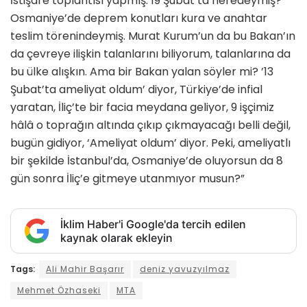
İstişare toplantısı yapmış. 19 Şubat’ta neredeymiş?
Osmaniye’de deprem konutları kura ve anahtar
teslim törenindeymiş. Murat Kurum’un da bu Bakan’ın
da çevreye ilişkin talanlarını biliyorum, talanlarına da
bu ülke alışkın. Ama bir Bakan yalan söyler mi? ’13
Şubat’ta ameliyat oldum’ diyor, Türkiye’de infial
yaratan, İliç’te bir facia meydana geliyor, 9 işçimiz
hâlâ o toprağın altında çıkıp çıkmayacağı belli değil,
bugün gidiyor, ‘Ameliyat oldum’ diyor. Peki, ameliyatlı
bir şekilde İstanbul’da, Osmaniye’de oluyorsun da 8
gün sonra İliç’e gitmeye utanmıyor musun?”
İklim Haber'i Google'da tercih edilen
kaynak olarak ekleyin
Tags:
Ali Mahir Başarır
deniz yavuzyılmaz
Mehmet Özhaseki
MTA