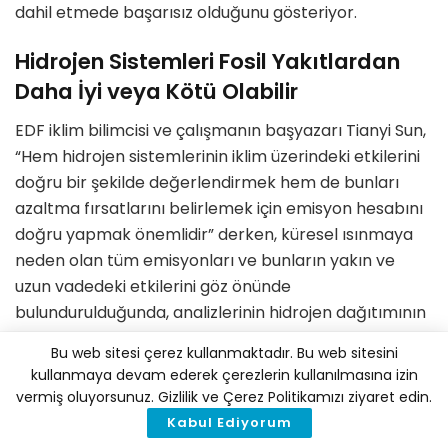
dahil etmede başarısız olduğunu gösteriyor.
Hidrojen Sistemleri Fosil Yakıtlardan
Daha İyi veya Kötü Olabilir
EDF iklim bilimcisi ve çalışmanın başyazarı Tianyi Sun,
“Hem hidrojen sistemlerinin iklim üzerindeki etkilerini
doğru bir şekilde değerlendirmek hem de bunları
azaltma fırsatlarını belirlemek için emisyon hesabını
doğru yapmak önemlidir” derken, küresel ısınmaya
neden olan tüm emisyonları ve bunların yakın ve
uzun vadedeki etkilerini göz önünde
bulundurulduğunda, analizlerinin hidrojen dağıtımının
beklenenden çok daha büyük etkilere sahip
Bu web sitesi çerez kullanmaktadır. Bu web sitesini
olabileceğini gösterdiğini belirtti.
kullanmaya devam ederek çerezlerin kullanılmasına izin
vermiş oluyorsunuz. Gizlilik ve Çerez Politikamızı ziyaret edin.
Hidrojen dağıtımının potansiyel etkilerini daha doğru
Kabul Ediyorum
bir şekilde ölçmek için EDF, hidrojenin önceki bir