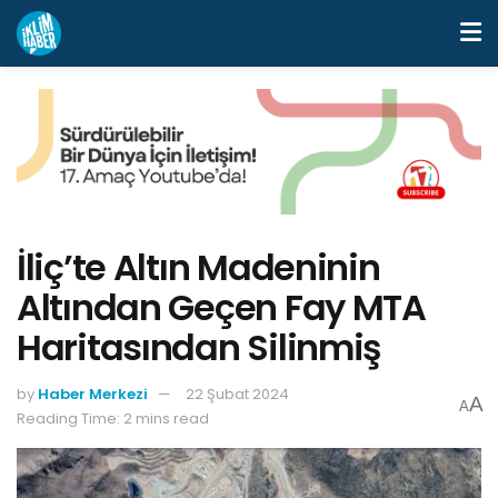
İliç’te Altın Madeninin
Altından Geçen Fay MTA
Haritasından Silinmiş
by
Haber Merkezi
22 Şubat 2024
A
A
Reading Time: 2 mins read