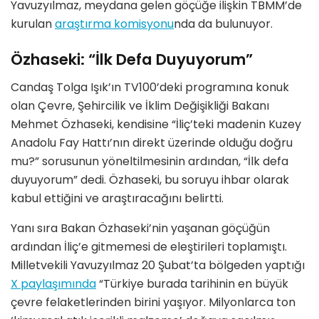
Yavuzyılmaz, meydana gelen göçüğe ilişkin TBMM’de
kurulan
araştırma komisyonu
nda da bulunuyor.
Özhaseki: “İlk Defa Duyuyorum”
Candaş Tolga Işık’ın TV100’deki programına konuk
olan Çevre, Şehircilik ve İklim Değişikliği Bakanı
Mehmet Özhaseki, kendisine “İliç’teki madenin Kuzey
Anadolu Fay Hattı’nın direkt üzerinde olduğu doğru
mu?” sorusunun yöneltilmesinin ardından, “İlk defa
duyuyorum” dedi. Özhaseki, bu soruyu ihbar olarak
kabul ettiğini ve araştıracağını belirtti.
Yanı sıra Bakan Özhaseki’nin yaşanan göçüğün
ardından İliç’e gitmemesi de eleştirileri toplamıştı.
Milletvekili Yavuzyılmaz 20 Şubat’ta bölgeden yaptığı
X paylaşımında
“Türkiye burada tarihinin en büyük
çevre felaketlerinden birini yaşıyor. Milyonlarca ton