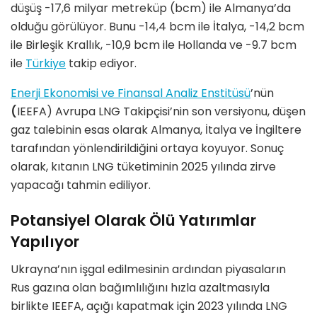
düşüş -17,6 milyar metreküp (bcm) ile Almanya’da
olduğu görülüyor. Bunu -14,4 bcm ile İtalya, -14,2 bcm
ile Birleşik Krallık, -10,9 bcm ile Hollanda ve -9.7 bcm
ile
Türkiye
takip ediyor.
Enerji Ekonomisi ve Finansal Analiz Enstitüsü
’nün
(
IEEFA) Avrupa LNG Takipçisi’nin son versiyonu, düşen
gaz talebinin esas olarak Almanya, İtalya ve İngiltere
tarafından yönlendirildiğini ortaya koyuyor. Sonuç
olarak, kıtanın LNG tüketiminin 2025 yılında zirve
yapacağı tahmin ediliyor.
Potansiyel Olarak Ölü Yatırımlar
Yapılıyor
Ukrayna’nın işgal edilmesinin ardından piyasaların
Rus gazına olan bağımlılığını hızla azaltmasıyla
birlikte IEEFA, açığı kapatmak için 2023 yılında LNG