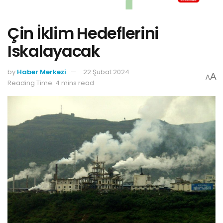
Çin İklim Hedeflerini
Iskalayacak
by
Haber Merkezi
22 Şubat 2024
A
A
Reading Time: 4 mins read