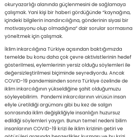
okuryazarlığı alanında güçlenmesini de sağlamaya
çalışmak. Yani kişi bir haberi gördüğünde “kaynağına,
içindeki bilgilerin inandırıcılığına, gönderinin siyasi bir
motivasyonu olup olmadığına” dair sorular sormasına
yöneltmek için çalışmak.
İklim inkarcılığına Türkiye açısından baktığımızda
temelde bu konu daha çok çevre aktivistlerinin hedef
gösterilmesi, eylemlerinin yersiz olduğu söylemleri ile
değersizleştirilmesi biçiminde seyrediyordu. Ancak
COVID-19 pandemisinden sonra Türkiye özelinde de
iklim inkarcılığının yükseldiğine şahit olduğumuzu
söyleyebilirim. Pandemi inkarcılarının virüsün insan
eliyle üretildiği argümanı gibi bu kez de salgın
sonrasında iklim değişikliğiyle insanlığın huzursuz
edildiği söylemleri yaygın. Bunun temel nedeni bilim
insanlarının COVID-19 krizi ile iklim krizinin getiri ve
götürüleri arasında benzerlikler kurması ve bu krizi