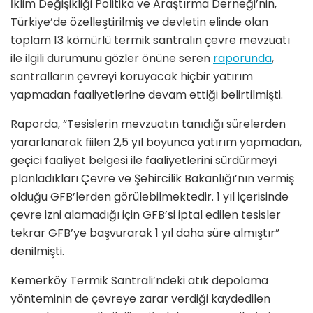
İklim Değişikliği Politika ve Araştırma Derneği’nin,
Türkiye’de özelleştirilmiş ve devletin elinde olan
toplam 13 kömürlü termik santralın çevre mevzuatı
ile ilgili durumunu gözler önüne seren
raporunda
,
santralların çevreyi koruyacak hiçbir yatırım
yapmadan faaliyetlerine devam ettiği belirtilmişti.
Raporda, “Tesislerin mevzuatın tanıdığı sürelerden
yararlanarak fiilen 2,5 yıl boyunca yatırım yapmadan,
geçici faaliyet belgesi ile faaliyetlerini sürdürmeyi
planladıkları Çevre ve Şehircilik Bakanlığı’nın vermiş
olduğu GFB’lerden görülebilmektedir. 1 yıl içerisinde
çevre izni alamadığı için GFB’si iptal edilen tesisler
tekrar GFB’ye başvurarak 1 yıl daha süre almıştır”
denilmişti.
Kemerköy Termik Santrali’ndeki atık depolama
yönteminin de çevreye zarar verdiği kaydedilen