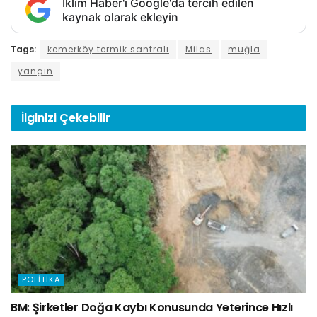
İklim Haber'i Google'da tercih edilen
kaynak olarak ekleyin
Tags:
kemerköy termik santralı
Milas
muğla
yangın
İlginizi
Çekebilir
POLITIKA
BM: Şirketler Doğa Kaybı Konusunda Yeterince Hızlı