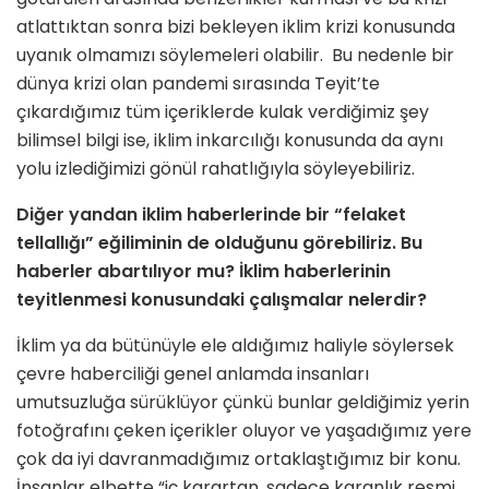
atlattıktan sonra bizi bekleyen iklim krizi konusunda
uyanık olmamızı söylemeleri olabilir. Bu nedenle bir
dünya krizi olan pandemi sırasında Teyit’te
çıkardığımız tüm içeriklerde kulak verdiğimiz şey
bilimsel bilgi ise, iklim inkarcılığı konusunda da aynı
yolu izlediğimizi gönül rahatlığıyla söyleyebiliriz.
Diğer yandan iklim haberlerinde bir “felaket
tellallığı” eğiliminin de olduğunu görebiliriz. Bu
haberler abartılıyor mu? İklim haberlerinin
teyitlenmesi konusundaki çalışmalar nelerdir?
İklim ya da bütünüyle ele aldığımız haliyle söylersek
çevre haberciliği genel anlamda insanları
umutsuzluğa sürüklüyor çünkü bunlar geldiğimiz yerin
fotoğrafını çeken içerikler oluyor ve yaşadığımız yere
çok da iyi davranmadığımız ortaklaştığımız bir konu.
İnsanlar elbette “iç karartan, sadece karanlık resmi