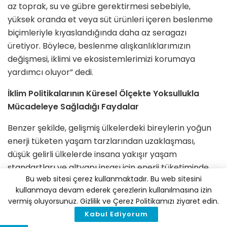
az toprak, su ve gübre gerektirmesi sebebiyle,
yüksek oranda et veya süt ürünleri içeren beslenme
biçimleriyle kıyaslandığında daha az seragazı
üretiyor. Böylece, beslenme alışkanlıklarımızın
değişmesi, iklimi ve ekosistemlerimizi korumaya
yardımcı oluyor” dedi.
İklim Politikalarının Küresel Ölçekte Yoksullukla
Mücadeleye Sağladığı Faydalar
Benzer şekilde, gelişmiş ülkelerdeki bireylerin yoğun
enerji tüketen yaşam tarzlarından uzaklaşması,
düşük gelirli ülkelerde insana yakışır yaşam
standartları ve altyapı inşası için enerji tüketiminde
Bu web sitesi çerez kullanmaktadır. Bu web sitesini
gereken artışı dengeliyor. Başka bir müdahale
kullanmaya devam ederek çerezlerin kullanılmasına izin
alanı,
uluslararası iklim finansmanı aracılığıyla küresel
vermiş oluyorsunuz. Gizlilik ve Çerez Politikamızı ziyaret edin.
eşitliğin sağlanması, yoksulluğun azaltılması ve
Kabul Ediyorum
karbon fiyatlandırmasından sağlanan gelirlerinin