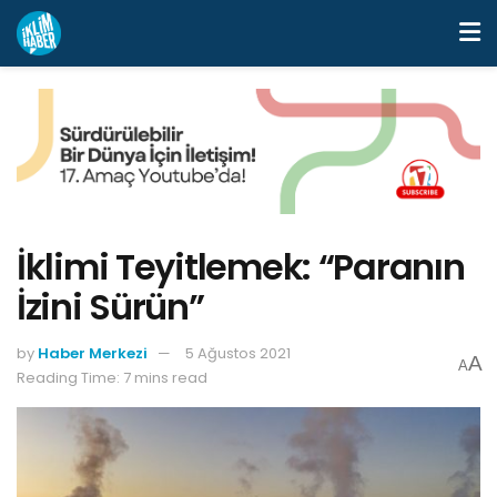
İklimi Teyitlemek: “Paranın
İzini Sürün”
by
Haber Merkezi
5 Ağustos 2021
A
A
Reading Time: 7 mins read