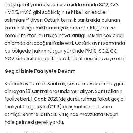
gelişi güzel yanması sonucu ciddi oranda SO2, CO,
PM2.5, PM10 gibi sağlık için tehlikeli kirleticiler
salımlanır” diyen Öztürk termik santralda bulunan
kömür stoğu miktarının çok önemli olduğunu ve
kömür miktarı arttıkça hava kirliliği riskinin çok ciddi
anlamda artacağını ifade etti. Öztürk aynı zamanda
bu bölgede hakim rüzgar yönünde PM10, SO2, CO,
NO2 kirleticilerin anlık olarak ölçülmesini tavsiye etti.
Geçici İzinle Faaliyete Devam
Kemerköy Termik Santralı, çevre mevzuatına uygun
olmayan 13 santral arasında yer alıyor. Santralların
faaliyetleri, 1 Ocak 2020’de durdurulmuş fakat geçici
faaliyet belgesiyle (GFB) çalışmalarına devam
etmişti. Santralların 2,5 yıl içinde mevzuata uygun
hale gelmesi gerekiyordu.