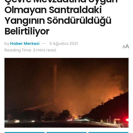
Olmayan Santraldaki
Yangının Söndürüldüğü
Belirtiliyor
by
Haber Merkezi
5 Ağustos 2021
A
A
Reading Time: 3 mins read