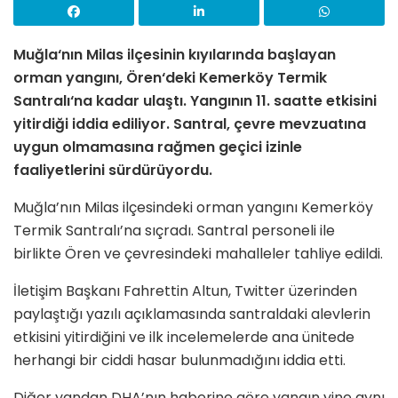
Muğla‘nın Milas ilçesinin kıyılarında başlayan
orman yangını, Ören‘deki Kemerköy Termik
Santralı‘na kadar ulaştı. Yangının 11. saatte etkisini
yitirdiği iddia ediliyor. Santral, çevre mevzuatına
uygun olmamasına rağmen geçici izinle
faaliyetlerini sürdürüyordu.
Muğla’nın Milas ilçesindeki orman yangını Kemerköy
Termik Santralı’na sıçradı. Santral personeli ile
birlikte Ören ve çevresindeki mahalleler tahliye edildi.
İletişim Başkanı Fahrettin Altun, Twitter üzerinden
paylaştığı yazılı açıklamasında santraldaki alevlerin
etkisini yitirdiğini ve ilk incelemelerde ana ünitede
herhangi bir ciddi hasar bulunmadığını iddia etti.
Diğer yandan DHA’nın haberine göre yangın yine aynı