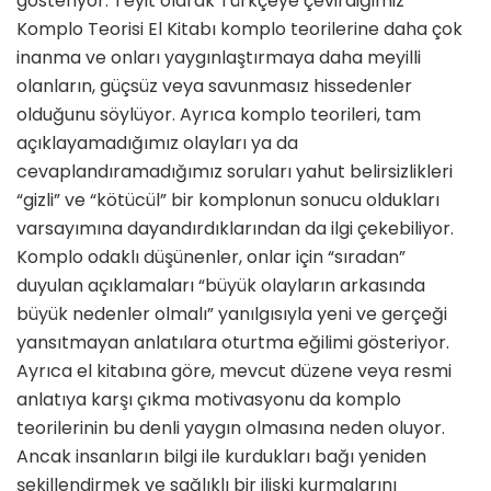
gösteriyor. Teyit olarak Türkçeye çevirdiğimiz
Komplo Teorisi El Kitabı komplo teorilerine daha çok
inanma ve onları yaygınlaştırmaya daha meyilli
olanların, güçsüz veya savunmasız hissedenler
olduğunu söylüyor. Ayrıca komplo teorileri, tam
açıklayamadığımız olayları ya da
cevaplandıramadığımız soruları yahut belirsizlikleri
“gizli” ve “kötücül” bir komplonun sonucu oldukları
varsayımına dayandırdıklarından da ilgi çekebiliyor.
Komplo odaklı düşünenler, onlar için “sıradan”
duyulan açıklamaları “büyük olayların arkasında
büyük nedenler olmalı” yanılgısıyla yeni ve gerçeği
yansıtmayan anlatılara oturtma eğilimi gösteriyor.
Ayrıca el kitabına göre, mevcut düzene veya resmi
anlatıya karşı çıkma motivasyonu da komplo
teorilerinin bu denli yaygın olmasına neden oluyor.
Ancak insanların bilgi ile kurdukları bağı yeniden
şekillendirmek ve sağlıklı bir ilişki kurmalarını