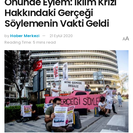
Önünde Eylem: İklim Krizi
Hakkındaki Gerçeği
Söylemenin Vakti Geldi
by
Haber Merkezi
21 Eylül 2020
A
A
Reading Time: 5 mins read