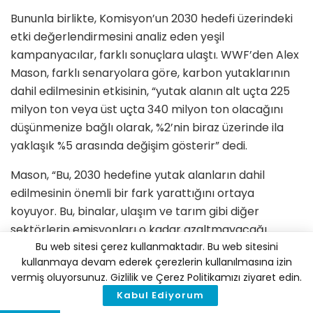
Bununla birlikte, Komisyon’un 2030 hedefi üzerindeki
etki değerlendirmesini analiz eden yeşil
kampanyacılar, farklı sonuçlara ulaştı. WWF’den Alex
Mason, farklı senaryolara göre, karbon yutaklarının
dahil edilmesinin etkisinin, “yutak alanın alt uçta 225
milyon ton veya üst uçta 340 milyon ton olacağını
düşünmenize bağlı olarak, %2’nin biraz üzerinde ila
yaklaşık %5 arasında değişim gösterir” dedi.
Mason, “Bu, 2030 hedefine yutak alanların dahil
edilmesinin önemli bir fark yarattığını ortaya
koyuyor. Bu, binalar, ulaşım ve tarım gibi diğer
sektörlerin emisyonları o kadar azaltmayacağı
anlamına geliyor” diye ekledi ve AB’nin mevcut 2030
Bu web sitesi çerez kullanmaktadır. Bu web sitesini
kullanmaya devam ederek çerezlerin kullanılmasına izin
iklim hedefinin karbon geri alımlarını hesaba
vermiş oluyorsunuz. Gizlilik ve Çerez Politikamızı ziyaret edin.
katmadığı konusunda ısrar ederek Komisyonu
Kabul Ediyorum
karbon muhasebesi kurallarındaki değişikliği örtbas