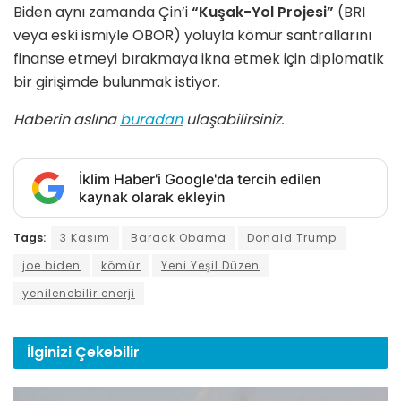
Biden aynı zamanda Çin’i
“Kuşak-Yol Projesi”
(BRI
veya eski ismiyle OBOR) yoluyla kömür santrallarını
finanse etmeyi bırakmaya ikna etmek için diplomatik
bir girişimde bulunmak istiyor.
Haberin aslına
buradan
ulaşabilirsiniz.
İklim Haber'i Google'da tercih edilen
kaynak olarak ekleyin
Tags:
3 Kasım
Barack Obama
Donald Trump
joe biden
kömür
Yeni Yeşil Düzen
yenilenebilir enerji
İlginizi
Çekebilir