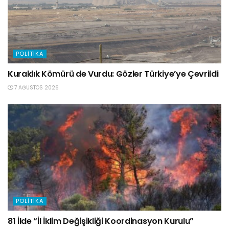
POLITIKA
Kuraklık Kömürü de Vurdu: Gözler Türkiye’ye Çevrildi
7 AĞUSTOS 2026
POLITIKA
81 İlde “İl İklim Değişikliği Koordinasyon Kurulu”