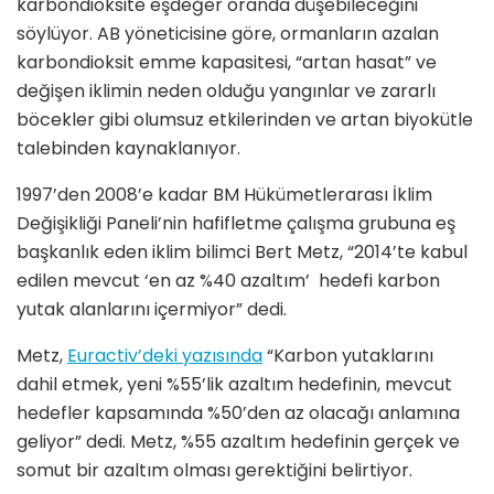
karbondioksite eşdeğer oranda düşebileceğini
söylüyor. AB yöneticisine göre, ormanların azalan
karbondioksit emme kapasitesi, “artan hasat” ve
değişen iklimin neden olduğu yangınlar ve zararlı
böcekler gibi olumsuz etkilerinden ve artan biyokütle
talebinden kaynaklanıyor.
1997’den 2008’e kadar BM Hükümetlerarası İklim
Değişikliği Paneli’nin hafifletme çalışma grubuna eş
başkanlık eden iklim bilimci Bert Metz, “2014’te kabul
edilen mevcut ‘en az %40 azaltım’ hedefi karbon
yutak alanlarını içermiyor” dedi.
Metz,
Euractiv’deki yazısında
“Karbon yutaklarını
dahil etmek, yeni %55’lik azaltım hedefinin, mevcut
hedefler kapsamında %50’den az olacağı anlamına
geliyor” dedi. Metz, %55 azaltım hedefinin gerçek ve
somut bir azaltım olması gerektiğini belirtiyor.