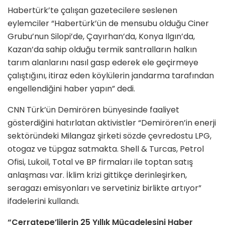
Habertürk’te çalışan gazetecilere seslenen
eylemciler “Habertürk’ün de mensubu olduğu Ciner
Grubu’nun Silopi’de, Çayırhan’da, Konya Ilgın’da,
Kazan’da sahip olduğu termik santralların halkın
tarım alanlarını nasıl gasp ederek ele geçirmeye
çalıştığını, itiraz eden köylülerin jandarma tarafından
engellendiğini haber yapın” dedi.
CNN Türk’ün Demirören bünyesinde faaliyet
gösterdiğini hatırlatan aktivistler “Demirören’in enerji
sektöründeki Milangaz şirketi sözde çevredostu LPG,
otogaz ve tüpgaz satmakta. Shell & Turcas, Petrol
Ofisi, Lukoil, Total ve BP firmaları ile toptan satış
anlaşması var. İklim krizi gittikçe derinleşirken,
seragazı emisyonları ve servetiniz birlikte artıyor”
ifadelerini kullandı.
“Cerratepe’lilerin 25 Yıllık Mücadelesini Haber