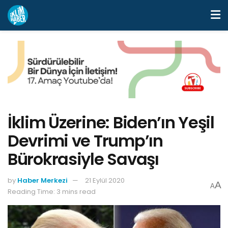
İklim Üzerine: Biden’ın Yeşil
Devrimi ve Trump’ın
Bürokrasiyle Savaşı
by
Haber Merkezi
21 Eylül 2020
A
A
Reading Time: 3 mins read