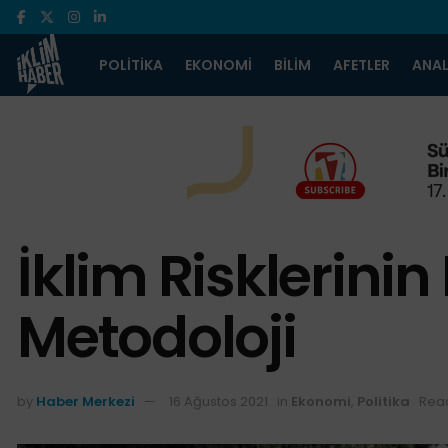
POLITIKA
EKONOMI
BILIM
AFETLER
ANAL
İklim Risklerinin
Metodoloji
by
Haber Merkezi
16 Ağustos 2021
in
Ekonomi
,
Politika
Read