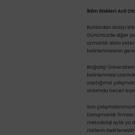
İklim Riskleri Acil O
Bunlardan dolayı ikli
Günümüzde diğer pek 
uzmanlık alanı yeterli
belirlenmesinin gerek
Boğaziçi Üniversitesi 
belirlenmesi üzerind
yaptığımız çalışmal
anlamda beceri kaza
Son çalışmalarımızın
Danışmanlık firması il
metodoloji aylık ya 
risklerin belirlenebi