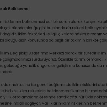
larak Belirlenmeli
m risklerinin belirlenmesi acil bir sorun olarak karşımıza ç
çok alanda olduğu gibi bu alanda da riskleri belirleyebilm
 değildir. İklim faktörleri ile ilgili çıktılara hâkim olmanın y
li olduğu alan konusunda da bilgili bir takımın birlikte çalı
İklim Değişikliği Araştırma Merkezi olarak bir süredir iklim 
e çalışmalarımızı sürdürüyoruz. Özellikle tarım, ormancılı
ar, geleceğe yönelik öngörüler geliştirme konusunda da m
ndırdı.
 odak noktasına ise genel bağlamında iklim risklerini otur
e birlikte iklim risklerinin belirlenmesi üzerine bir metodoloj
da yıllık ortalamaların ötesinde saatlik çözünürlükle nokt
lmesine imkân sağlıyor. Varlıkların iklim risklerinin belirle