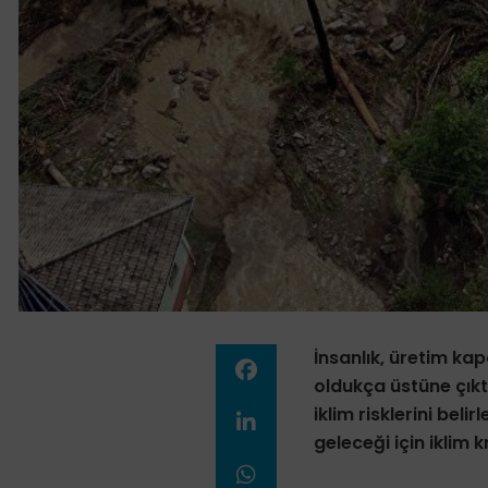
İnsanlık, üretim kap
oldukça üstüne çıktı 
iklim risklerini be
geleceği için iklim