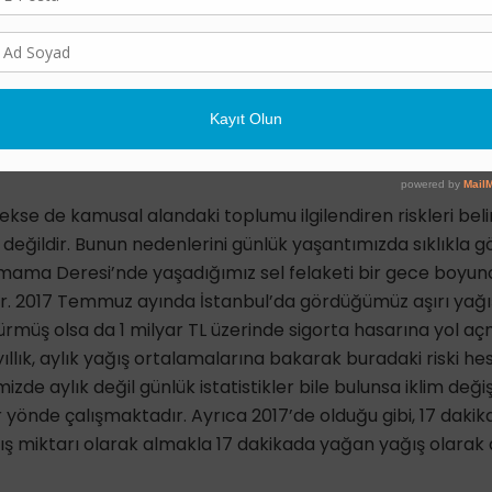
olan işin esası ile ne derece ilişkili olduğu da ayrı bir kara
 de her gün artan iklim risklerine karşı duyarlılığı belir
rundadır. Ayrıca riskleri belirlemeye yönelik bu çaba eldek
 zincirini de dikkate almak zorundadır.
ir?
ekse de kamusal alandaki toplumu ilgilendiren riskleri bel
değildir. Bunun nedenlerini günlük yaşantımızda sıklıkla 
ama Deresi’nde yaşadığımız sel felaketi bir gece boyun
r. 2017 Temmuz ayında İstanbul’da gördüğümüz aşırı yağış
rmüş olsa da 1 milyar TL üzerinde sigorta hasarına yol açmı
0 yıllık, aylık yağış ortalamalarına bakarak buradaki riski 
izde aylık değil günlük istatistikler bile bulunsa iklim değiş
irir yönde çalışmaktadır. Ayrıca 2017’de olduğu gibi, 17 da
ğış miktarı olarak almakla 17 dakikada yağan yağış olarak