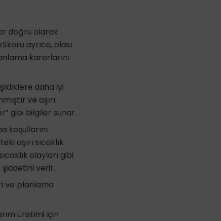
ar doğru olarak
kSkoru ayrıca, olası
lanlama kararlarını
şikliklere daha iyi
mıştır ve aşırı
” gibi bilgiler sunar.
ma koşullarını
ki aşırı sıcaklık
caklık olayları gibi
 şiddetini verir.
ri ve planlama
rım üretimi için