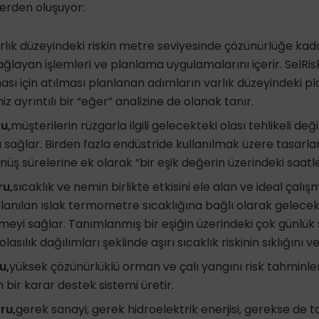
lerden oluşuyor:
rlık düzeyindeki riskin metre seviyesinde çözünürlüğe kad
ağlayan işlemleri ve planlama uygulamalarını içerir. SelRis
lması için atılması planlanan adımların varlık düzeyindeki p
z ayrıntılı bir “eğer” analizine de olanak tanır.
u,
müşterilerin rüzgarla ilgili gelecekteki olası tehlikeli deği
 sağlar. Birden fazla endüstride kullanılmak üzere tasarlan
nüş sürelerine ek olarak “bir eşik değerin üzerindeki saatler
ru,
sıcaklık ve nemin birlikte etkisini ele alan ve ideal çalış
lanılan ıslak termometre sıcaklığına bağlı olarak gelecekte
meyi sağlar. Tanımlanmış bir eşiğin üzerindeki çok günlük sı
lasılık dağılımları şeklinde aşırı sıcaklık riskinin sıklığını ve
u,
yüksek çözünürlüklü orman ve çalı yangını risk tahminle
n bir karar destek sistemi üretir.
ru,
gerek sanayi, gerek hidroelektrik enerjisi, gerekse de ta