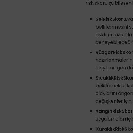
risk skoru şu bileşen
SelRiskSkoru,
va
belirlenmesini s
risklerin azaltı
deneyebileceğini
RüzgarRiskSkor
hazırlanmalarını
olayların geri dö
SıcaklıkRiskSko
belirlemekte kul
olaylarını öngör
değişkenler için o
YangınRiskSkor
uygulamaları içi
KuraklıkRiskSko