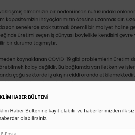
 yaklaşmış olmamızın bir nedeni insan nüfusundaki önlenem
m kapasitemizin ihtiyaçlarımızın ötesine uzanmasıdır. Özell
da son senelerde stok tutmak önemli bir maliyet haline ge
ğinde üretimi seçen iş dünyası böylelikle kendisini çevre v
lir bir duruma taşımıştır.
meden kaynaklanan COVID-19 gibi problemlerin üretim si
ngörebilmek kolay değildir. Bu bağlamda yarı iletken ve işl
u anda çoğu sektörde iş akışını ciddi oranda etkilemektedir
 bir sıkışıklığın sizin iş akışınızda yaratacağı sorunları 
riniz açısından oluşabilecek riskleri öngörebilmek ve bun
 birincil sorumluluğu haline gelmektedir.
 el değiştirmelerde ve verilen kredilerde varlıkların iklim
r. Ancak finansal riskleri derecelendirmekte uzman olan i
llaştırılabilmesinde aynı uzmanlığa sahip değildir. Bunun d