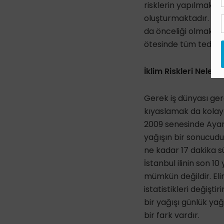
risklerin yapılmakta 
oluşturmaktadır. Gene
da önceliği olmak zo
ötesinde tüm tedarik
İklim Riskleri Nelerd
Gerek iş dünyası ger
kıyaslamak da kolay 
2009 senesinde Ayam
yağışın bir sonucudu
ne kadar 17 dakika sü
İstanbul ilinin son 1
mümkün değildir. Elim
istatistikleri değişt
bir yağışı günlük ya
bir fark vardır.