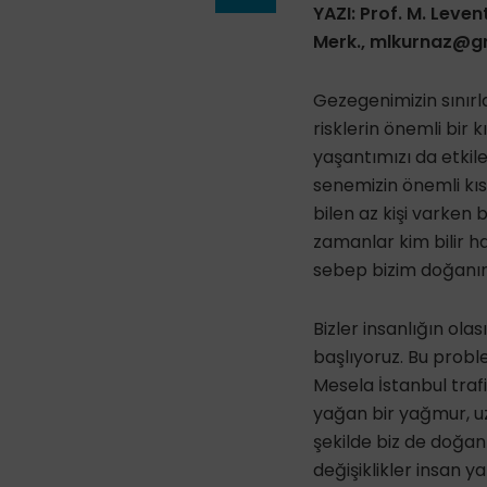
YAZI: Prof. M. Leven
Merk.,
mlkurnaz@g
Gezegenimizin sınırl
risklerin önemli bir k
yaşantımızı da etkile
senemizin önemli kıs
bilen az kişi varke
zamanlar kim bilir h
sebep bizim doğanın
Bizler insanlığın ola
başlıyoruz. Bu prob
Mesela İstanbul trafi
yağan bir yağmur, u
şekilde biz de doğan
değişiklikler insan y