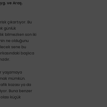
Uyg. ve Araş.
isk çıkartıyor. Bu
tık günlük
ık bilmezken son iki
inin ne olduğunu
elecek sene bu
arkasındaki başlıca
ızdır.
nlar yaşamaya
akmak mümkün.
rafik kazası ya da
iyor. Buna benzer
 olası küçük