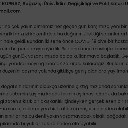
t KURNAZ, Boğaziçi Üniv. İklim Değişikliği ve Politikaları 
mail.com
arına çok yakın olmamız her geçen gün karşımıza yeni bir r
ısmı iklim krizi kökenli de olsa doğanın ürettiği sorunlar ar
r hale geldi. Bundan iki sene önce COVID-19 diye bir hastal
mını bu pandemiye ayırdık. Bir sene önce müsilaj kelimes
n bugün günlük yaşantımızda bolca kullanmaya başladık. G
angi yeni kelimeyi öğrenmek zorunda kalacağız. Bunların 
 düzenini bozma yolunda gittikçe geniş alanlara yayılmam
sı doğal sınırlarının oldukça üzerine çıktığımız anda soru
leme sistemin taşıma kapasitesinin aşılması olarak da b
ği zaten sıkışık bir akışkanlık içindeyken gerçekleşen bir t
zun süre çözülemeyen bir trafik karmaşasına neden olabil
ın sınırlarına bu denli yakın yaşamayacak olsak, doğadaki
apılarında büyük arızalara neden olmayabilir.