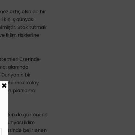
ez artış olsa da bir
ikle iş dünyası
lmiştir. Stok tutmak
e iklim risklerine
stemleri üzerinde
emci alanında
. Dünyanın bir
öngörebilmek kolay
a göre planlama
 riskleri de göz önüne
ş dünyası iklim
a ötesinde belirlenen