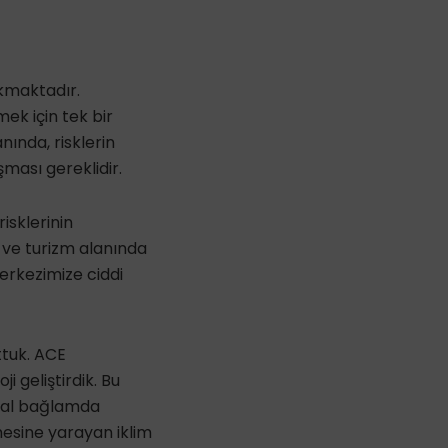
ıkmaktadır.
ek için tek bir
anında, risklerin
şması gereklidir.
risklerinin
k ve turizm alanında
erkezimize ciddi
ttuk. ACE
i geliştirdik. Bu
asal bağlamda
nmesine yarayan iklim