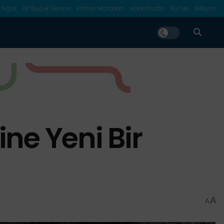
 Algısı
Bir Buçuk Derece
Kömür Masalları
Hakkımızda
Künye
İletişim
ine Yeni Bir
A
A