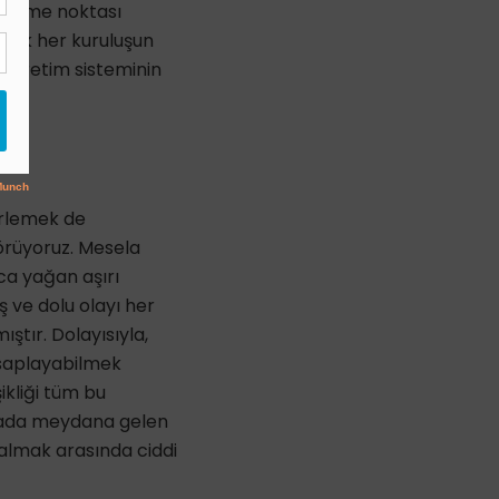
r verme noktası
lemek her kuruluşun
i üretim sisteminin
irlemek de
görüyoruz. Mesela
ca yağan aşırı
 ve dolu olayı her
ştır. Dolayısıyla,
hesaplayabilmek
ikliği tüm bu
kikada meydana gelen
 almak arasında ciddi