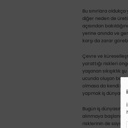
Bu sınırlara oldukça
diğer neden de üreti
açısından bakıldığın
yerine anında ve gere
karşı da zarar görebi
Çevre ve küreselleş
yarattığı riskleri ö
yaşanan sıkışıklık ş
ucunda oluşan böylesi
olmasa da kendi işle
yapmak iş dünyasının
Bugün iş dünyasındaki
alınmaya başlanmıştı
risklerinin de sayısa