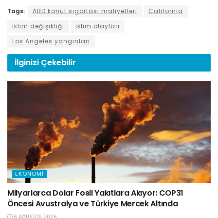
Tags:
ABD konut sigortası maliyetleri
California
iklim değişikliği
iklim olayları
Los Angeles yangınları
İlginizi
Çekebilir
EKONOMI
Milyarlarca Dolar Fosil Yakıtlara Akıyor: COP31
Öncesi Avustralya ve Türkiye Mercek Altında
6 AĞUSTOS 2026