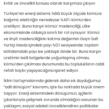
kritik ve öncelikli konusu olarak karşımıza çıkıyor.
Türkiye’nin enerji sistemi, hâlâ büyük ölçüde kömüre
bağımlı; elektriğin neredeyse %40’ı kömürden
üretiliyor. Buna karşın kömür madenciliği, ülke
ekonomisinde oldukça sınırlı bir rol oynuyor: Kömür
ve linyit madenciliğinin katma değerinin Gayri Safi
Yurtiçi Hasıla içindeki payı %0.1 seviyesinde; toplam
istihdamdaki payı ise yaklaşık binde bir. Buna karşın
üretimin belli bölgelerde yoğunlaşmış olması,
kömürden çıkılması durumunda bu toplulukların ciddi
refah kaybı yaşayacağına işaret ediyor.
İklim tartışmalarında giderek daha sık duyduğumuz
“adil dönüşüm” kavramı, işte bu noktada büyük önem
taşıyor. Enerji sistemindeki dönüşümün, işçilerin
çıkarlarıyla çelişmek zorunda olmadığını savunan bu
yaklaşım, sosyal adaleti önceliklendiren politikalar