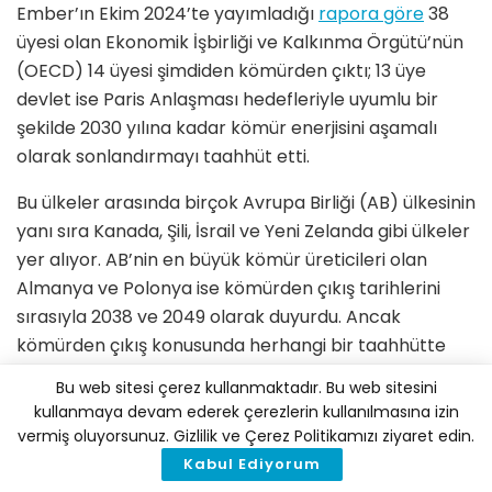
Ember’ın Ekim 2024’te yayımladığı
rapora göre
38
üyesi olan Ekonomik İşbirliği ve Kalkınma Örgütü’nün
(OECD) 14 üyesi şimdiden kömürden çıktı; 13 üye
devlet ise Paris Anlaşması hedefleriyle uyumlu bir
şekilde 2030 yılına kadar kömür enerjisini aşamalı
olarak sonlandırmayı taahhüt etti.
Bu ülkeler arasında birçok Avrupa Birliği (AB) ülkesinin
yanı sıra Kanada, Şili, İsrail ve Yeni Zelanda gibi ülkeler
yer alıyor. AB’nin en büyük kömür üreticileri olan
Almanya ve Polonya ise kömürden çıkış tarihlerini
sırasıyla 2038 ve 2049 olarak duyurdu. Ancak
kömürden çıkış konusunda herhangi bir taahhütte
bulunmayan beş OECD ülkesi de dikkat çekiyor:
Bu web sitesi çerez kullanmaktadır. Bu web sitesini
Avustralya, Japonya, Kolombiya, Meksika ve Türkiye.
kullanmaya devam ederek çerezlerin kullanılmasına izin
vermiş oluyorsunuz. Gizlilik ve Çerez Politikamızı ziyaret edin.
Türkiye ayrıca dünyanın en büyük 20 kömür
Kabul Ediyorum
üreticisinden biri; üstelik yeni kömürlü termik santral