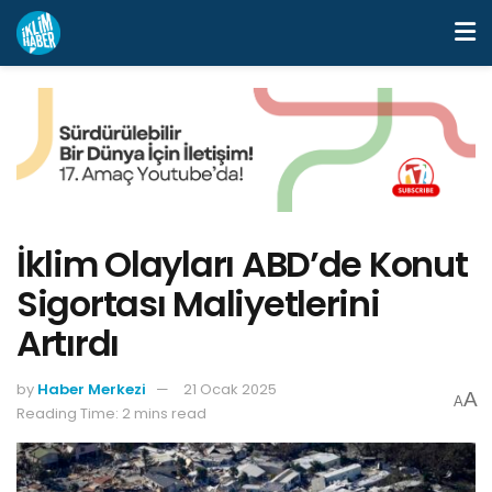
İklim Olayları ABD’de Konut
Sigortası Maliyetlerini
Artırdı
by
Haber Merkezi
21 Ocak 2025
A
A
Reading Time: 2 mins read