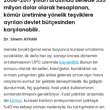
2008-2017 yılları arasında senede 335
milyon dolar olarak hesaplanan,
kömür üretimine yönelik teşviklere
ayrılan devlet bütçesinden
karşılanabilir.
Dr. Sinem AYHAN
Geride bıraktığımız sene boyunca küresel ortalama
sıcaklıklar, ilk defa her ay, sanayi öncesi dönemin
ortalamasının 1,5°C üzerinde
kaydedildi
. Bunun bir
sonucu olarak da seller, kasırgalar, kuraklıklar ve
orman yangınları gibi, etkisi giderek artan aşırı hava
olaylarını somut bir şekilde deneyimledik. Bu gidişatı
durdurmak, hiç şüphesiz, fosil yakıt kullanımının
sonlandırılmasını gerektiriyor. Fosil yakıtlar arasında
da
kömür
, küresel karbon emisyonlarının yaklaşık
%40’ına sebep olması nedeniyle, bu tartışmaların en