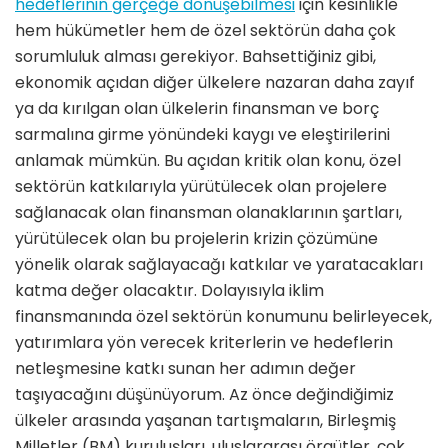
hedeflerinin gerçeğe dönüşebilmesi
için kesinlikle
hem hükümetler hem de özel sektörün daha çok
sorumluluk alması gerekiyor. Bahsettiğiniz gibi,
ekonomik açıdan diğer ülkelere nazaran daha zayıf
ya da kırılgan olan ülkelerin finansman ve borç
sarmalına girme yönündeki kaygı ve eleştirilerini
anlamak mümkün. Bu açıdan kritik olan konu, özel
sektörün katkılarıyla yürütülecek olan projelere
sağlanacak olan finansman olanaklarının şartları,
yürütülecek olan bu projelerin krizin çözümüne
yönelik olarak sağlayacağı katkılar ve yaratacakları
katma değer olacaktır. Dolayısıyla iklim
finansmanında özel sektörün konumunu belirleyecek,
yatırımlara yön verecek kriterlerin ve hedeflerin
netleşmesine katkı sunan her adımın değer
taşıyacağını düşünüyorum. Az önce değindiğimiz
ülkeler arasında yaşanan tartışmaların, Birleşmiş
Milletler (BM) kuruluşları, uluslararası örgütler, çok