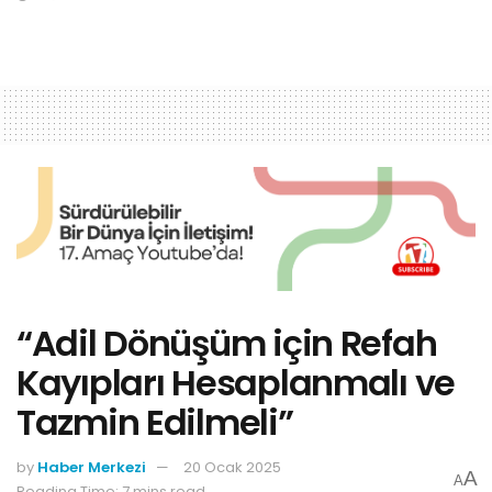
“Adil Dönüşüm için Refah
Kayıpları Hesaplanmalı ve
Tazmin Edilmeli”
by
Haber Merkezi
20 Ocak 2025
A
A
Reading Time: 7 mins read