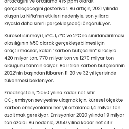
artacağını ve ortalama 415 ppm olarak
gerçekleşeceğini gösteriyor. Bu artışın, 2021 yılında
oluşan La Niña’nın etkileri nedeniyle, son yıllara
kıyasla daha sınırlı gerçekleşeceği öngörülüyor.
Küresel ısınmayı 1,5°C, 1,7°C ve 2°C ile sınırlandırılması
olasılığının %50 olarak gerçekleşebilmesi için
araştırmacılar, kalan “karbon bütçesinin” sırasıyla
420 milyar ton, 770 milyar ton ve 1270 milyar ton
olduğunu tahmin ediyor. Belirtilen karbon bütçelerinin
2022’nin başından itibaren 11, 20 ve 32 yıl içerisinde
tükenmesi bekleniyor.
Friedlingstein, “2050 yılına kadar net sıfır
CO
emisyon seviyesine ulaşmak için, küresel ölçekte
2
karbon emisyonlarını her yıl ortalama 1,4 milyar ton
azaltmak gerekiyor. Emisyonlar 2020 yılında 1,9 milyar
ton azaldı. Bu nedenle, 2050 yılına kadar net sıfır