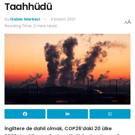
Taahhüdü
by
Haber Merkezi
4 Kasım 2021
A
A
Reading Time: 2 mins read
İngiltere de dahil olmak, COP26’daki 20 ülke