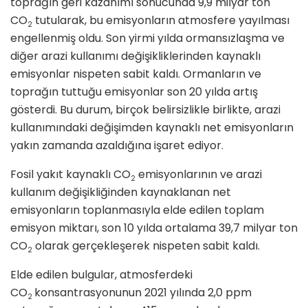
toprağın geri kazanımı sonucunda 9,9 milyar ton
CO
tutularak, bu emisyonların atmosfere yayılması
2
engellenmiş oldu. Son yirmi yılda ormansızlaşma ve
diğer arazi kullanımı değişikliklerinden kaynaklı
emisyonlar nispeten sabit kaldı. Ormanların ve
toprağın tuttuğu emisyonlar son 20 yılda artış
gösterdi. Bu durum, birçok belirsizlikle birlikte, arazi
kullanımındaki değişimden kaynaklı net emisyonların
yakın zamanda azaldığına işaret ediyor.
Fosil yakıt kaynaklı CO
emisyonlarının ve arazi
2
kullanım değişikliğinden kaynaklanan net
emisyonların toplanmasıyla elde edilen toplam
emisyon miktarı, son 10 yılda ortalama 39,7 milyar ton
CO
olarak gerçekleşerek nispeten sabit kaldı.
2
Elde edilen bulgular, atmosferdeki
CO
konsantrasyonunun 2021 yılında 2,0 ppm
2