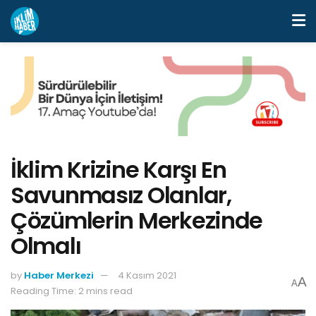
İklim Krizine Karşı En
Savunmasız Olanlar,
Çözümlerin Merkezinde
Olmalı
by
Haber Merkezi
4 Kasım 2021
A
A
Reading Time: 2 mins read