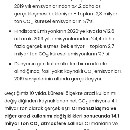
2019 yılı emisyonlarından %4,2 daha az
gerçekleşmesi bekleniyor – toplam 2,8 milyar
ton CO
, küresel emisyonların %7’si.
2
Hindistan: Emisyonların 2020’ye kıyasla %12,6
artarak, 2019 yılı emisyonlarından %4,4 daha
fazla gerçekleşmesi bekleniyor – toplam 2,7
milyar ton CO
, küresel emisyonların %7’si.
2
Dünyanın geri kalan ülkeleri bir arada ele
alındığında, fosil yakıt kaynaklı CO
emisyonları,
2
2019 seviyelerinin altında gerçekleşiyor.
Geçtiğimiz 10 yılda, küresel ölçekte arazi kullanımı
değişikliğinden kaynaklanan net CO
emisyonu 4,1
2
milyar ton olarak gerçekleşti.
Ormansızlaşma ve
diğer arazi kullanımı değişiklikleri sonucunda 14,1
milyar ton CO
atmosfere salındı
. Ormanların ve
2