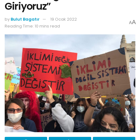
Giriyoruz”
by
Bulut Bagatır
19 Ocak 2022
A
A
Reading Time: 10 mins read