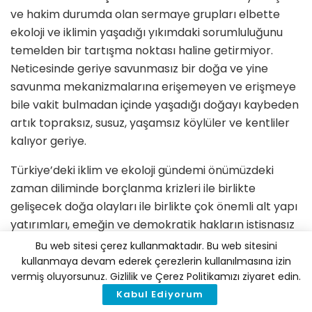
ve hakim durumda olan sermaye grupları elbette
ekoloji ve iklimin yaşadığı yıkımdaki sorumluluğunu
temelden bir tartışma noktası haline getirmiyor.
Neticesinde geriye savunmasız bir doğa ve yine
savunma mekanizmalarına erişemeyen ve erişmeye
bile vakit bulmadan içinde yaşadığı doğayı kaybeden
artık topraksız, susuz, yaşamsız köylüler ve kentliler
kalıyor geriye.
Türkiye’deki iklim ve ekoloji gündemi önümüzdeki
zaman diliminde borçlanma krizleri ile birlikte
gelişecek doğa olayları ile birlikte çok önemli alt yapı
yatırımları, emeğin ve demokratik hakların istisnasız
savunulması gibi gerçekleri karşımıza çıkaracak.
Bu web sitesi çerez kullanmaktadır. Bu web sitesini
Dönüşecek bir refah anlayışına geçmemiz gerekirken
kullanmaya devam ederek çerezlerin kullanılmasına izin
vermiş oluyorsunuz. Gizlilik ve Çerez Politikamızı ziyaret edin.
aynı zamanda her geçen gün derinleşen “kurumsal
Kabul Ediyorum
hukuksuzluk” haline karşı da bütün yaşamı