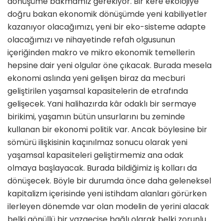
dönüşüme bakmamız gerekiyor. Bir kere ekolojiye
doğru bakan ekonomik dönüşümde yeni kabiliyetler
kazanıyor olacağımızı, yeni bir eko-sisteme adapte
olacağımızı ve nihayetinde refah olgusunun
içeriğinden makro ve mikro ekonomik temellerin
hepsine dair yeni olgular öne çıkacak. Burada mesela
ekonomi aslında yeni gelişen biraz da mecburi
geliştirilen yaşamsal kapasitelerin de etrafında
gelişecek. Yani halihazırda kâr odaklı bir sermaye
birikimi, yaşamın bütün unsurlarını bu zeminde
kullanan bir ekonomi politik var. Ancak böylesine bir
sömürü ilişkisinin kaçınılmaz sonucu olarak yeni
yaşamsal kapasiteleri geliştirmemiz ana odak
olmaya başlayacak. Burada bildiğimiz iş kolları da
dönüşecek. Böyle bir durumda önce daha geleneksel
kapitalizm içerisinde yeni istihdam alanları görürken
ilerleyen dönemde var olan modelin de yerini alacak
belki gönüllü bir vazgeçişe bağlı olarak belki zorunlu