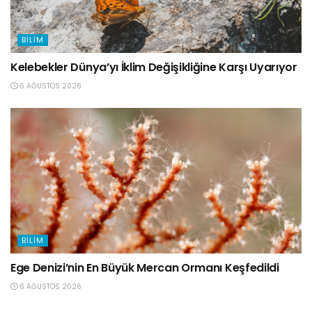
BILIM
Kelebekler Dünya’yı İklim Değişikliğine Karşı Uyarıyor
6 AĞUSTOS 2026
BILIM
Ege Denizi’nin En Büyük Mercan Ormanı Keşfedildi
6 AĞUSTOS 2026