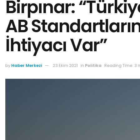
Birpınar: “Türki
AB Standartların
İhtiyacı Var”
by
Haber Merkezi
23 Ekim 2021
in
Politika
Reading Time: 3 