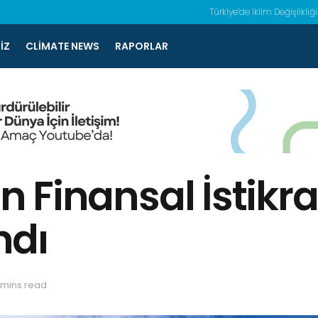
Türkiye’de İklim Değişlikliği
IZ
CLIMATE NEWS
RAPORLAR
in Finansal İstikr
ndı
 mins read