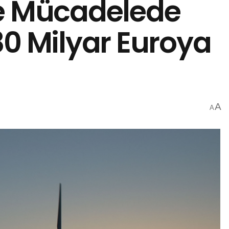
yle Mücadelede
80 Milyar Euroya
A
A