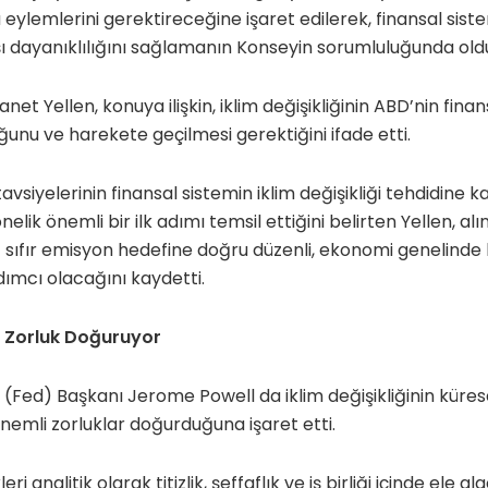
eylemlerini gerektireceğine işaret edilerek, finansal sistemi
rşı dayanıklılığını sağlamanın Konseyin sorumluluğunda old
et Yellen, konuya ilişkin, iklim değişikliğinin ABD’nin fina
ğunu ve harekete geçilmesi gerektiğini ifade etti.
vsiyelerinin finansal sistemin iklim değişikliği tehdidine k
nelik önemli bir ilk adımı temsil ettiğini belirten Yellen, a
t sıfır emisyon hedefine doğru düzenli, ekonomi genelinde b
ımcı olacağını kaydetti.
n Zorluk Doğuruyor
(Fed) Başkanı Jerome Powell da iklim değişikliğinin küre
önemli zorluklar doğurduğuna işaret etti.
skleri analitik olarak titizlik, şeffaflık ve iş birliği içinde ele