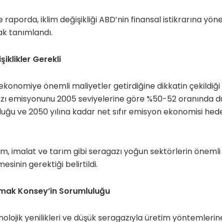
raporda, iklim değişikliği ABD’nin finansal istikrarına yön
ak tanımlandı.
iklikler Gerekli
rın ekonomiye önemli maliyetler getirdiğine dikkatin çekildiğ
zı emisyonunu 2005 seviyelerine göre %50-52 oranında 
u ve 2050 yılına kadar net sıfır emisyon ekonomisi hedefi
şım, imalat ve tarım gibi seragazı yoğun sektörlerin önemli
esinin gerektiği belirtildi.
urmak Konsey’in Sorumluluğu
knolojik yenilikleri ve düşük seragazıyla üretim yöntemlerin