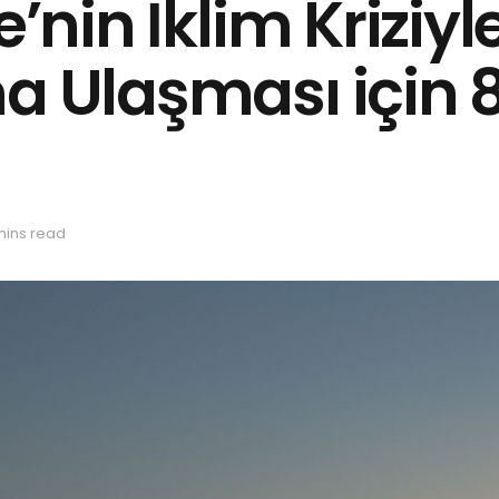
ye’nin İklim Krizi
a Ulaşması için 
mins read