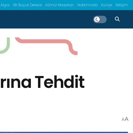
 Algısı
Bir Buçuk Derece
Kömür Masalları
Hakkımızda
Künye
İletişim
arına Tehdit
A
A