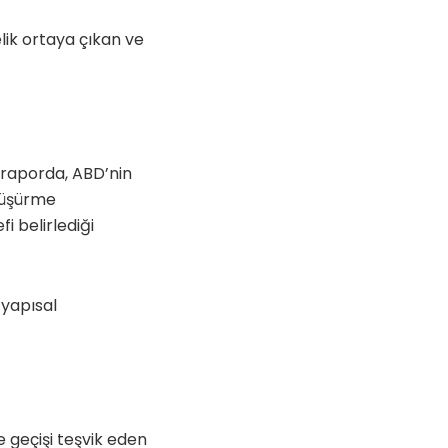
elik ortaya çıkan ve
i raporda, ABD’nin
düşürme
 belirlediği
 yapısal
e geçişi teşvik eden