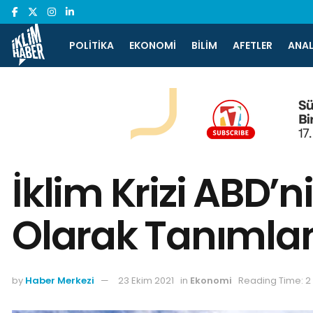
POLITIKA
EKONOMI
BILIM
AFETLER
ANAL
İklim Krizi ABD’n
Olarak Tanımla
by
Haber Merkezi
23 Ekim 2021
in
Ekonomi
Reading Time: 2