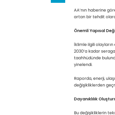
AA’nın haberine göre 
artan bir tehdit olar
Önemli Yapısal Değiş
İklimle ilgili olayla
2030’a kadar seraga
taahhüdünde bulunduğ
yinelendi.
Raporda, enerji, ula
değişikliklerden geçm
Dayanıklılık Oluşt
Bu değişikliklerin te