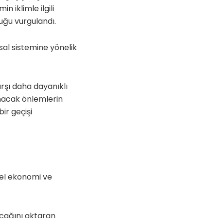
n iklimle ilgili
uğu vurgulandı.
nsal sistemine yönelik
arşı daha dayanıklı
lınacak önlemlerin
ir geçişi
sel ekonomi ve
 alacağını aktaran