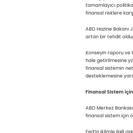
tamamlayıcı politika 
finansal risklere ka
ABD Hazine Bakanı Jan
artan bir tehdit oldu
Konseyin raporu ve ta
hale getirilmesine yö
finansal sistemin ne
desteklemesine yard
Finansal Sistem içi
ABD Merkez Bankası 
finansal sistem için 
Fed’in iklimle ilgili ri