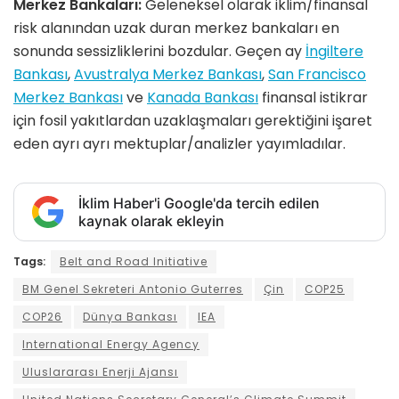
Merkez Bankaları:
Geleneksel olarak iklim/finansal
risk alanından uzak duran merkez bankaları en
sonunda sessizliklerini bozdular. Geçen ay
İngiltere
Bankası
,
Avustralya Merkez Bankası
,
San Francisco
Merkez Bankası
ve
Kanada Bankası
finansal istikrar
için fosil yakıtlardan uzaklaşmaları gerektiğini işaret
eden ayrı ayrı mektuplar/analizler yayımladılar.
İklim Haber'i Google'da tercih edilen
kaynak olarak ekleyin
Tags:
Belt and Road Initiative
BM Genel Sekreteri Antonio Guterres
Çin
COP25
COP26
Dünya Bankası
IEA
International Energy Agency
Uluslararası Enerji Ajansı