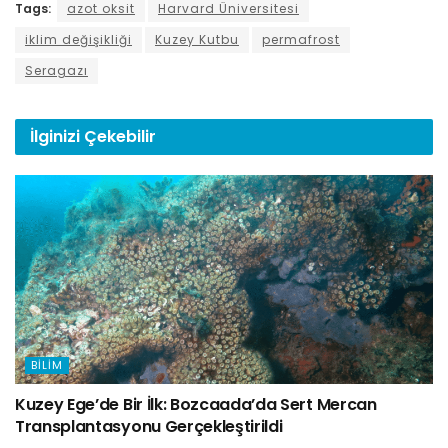
Tags:
azot oksit
Harvard Üniversitesi
iklim değişikliği
Kuzey Kutbu
permafrost
Seragazı
İlginizi
Çekebilir
BILIM
Kuzey Ege’de Bir İlk: Bozcaada’da Sert Mercan
Transplantasyonu Gerçekleştirildi