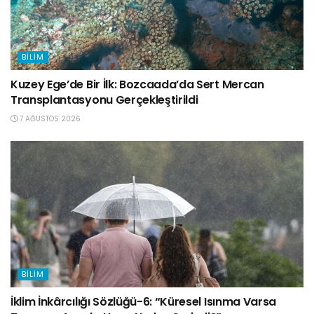
BILIM
Kuzey Ege’de Bir İlk: Bozcaada’da Sert Mercan
Transplantasyonu Gerçekleştirildi
7 AĞUSTOS 2026
BILIM
İklim İnkârcılığı Sözlüğü-6: “Küresel Isınma Varsa