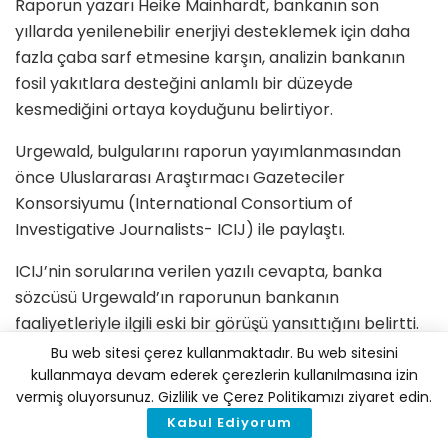
Raporun yazarı Heike Mainhardt, bankanın son
yıllarda yenilenebilir enerjiyi desteklemek için daha
fazla çaba sarf etmesine karşın, analizin bankanın
fosil yakıtlara desteğini anlamlı bir düzeyde
kesmediğini ortaya koyduğunu belirtiyor.
Urgewald, bulgularını raporun yayımlanmasından
önce Uluslararası Araştırmacı Gazeteciler
Konsorsiyumu (International Consortium of
Investigative Journalists- ICIJ) ile paylaştı.
ICIJ’nin sorularına verilen yazılı cevapta, banka
sözcüsü Urgewald’ın raporunun bankanın
faaliyetleriyle ilgili eski bir görüşü yansıttığını belirtti.
Sözcü, Dünya Bankası’nın kömürle çalışan elektrik
Bu web sitesi çerez kullanmaktadır. Bu web sitesini
santrallarına verdiği desteği sona erdirdiğini, 2019
kullanmaya devam ederek çerezlerin kullanılmasına izin
vermiş oluyorsunuz. Gizlilik ve Çerez Politikamızı ziyaret edin.
yılının sonuna kadar ise petrol ve gaz üretimine
Kabul Ediyorum
ayrılan fonların neredeyse tümünü durdurmayı