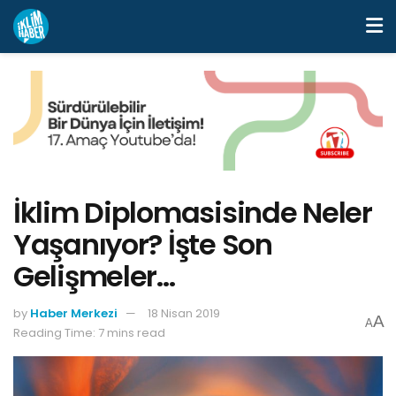
İklim Diplomasisinde Neler
Yaşanıyor? İşte Son
Gelişmeler…
by
Haber Merkezi
18 Nisan 2019
A
A
Reading Time: 7 mins read