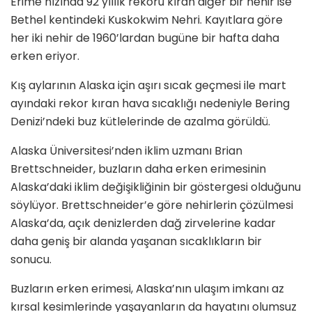
Erime hızında 92 yıllık rekoru kıran diğer bir nehir ise
Bethel kentindeki Kuskokwim Nehri. Kayıtlara göre
her iki nehir de 1960’lardan bugüne bir hafta daha
erken eriyor.
Kış aylarının Alaska için aşırı sıcak geçmesi ile mart
ayındaki rekor kıran hava sıcaklığı nedeniyle Bering
Denizi’ndeki buz kütlelerinde de azalma görüldü.
Alaska Üniversitesi’nden iklim uzmanı Brian
Brettschneider, buzların daha erken erimesinin
Alaska’daki iklim değişikliğinin bir göstergesi olduğunu
söylüyor. Brettschneider’e göre nehirlerin çözülmesi
Alaska’da, açık denizlerden dağ zirvelerine kadar
daha geniş bir alanda yaşanan sıcaklıkların bir
sonucu.
Buzların erken erimesi, Alaska’nın ulaşım imkanı az
kırsal kesimlerinde yaşayanların da hayatını olumsuz