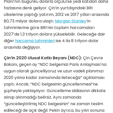
Planı’nın bugünkü dolarla ölçülürse yedi katıdan daha
fazlasına denk geliyor. Çin’in yurtdışındaki BRI
ülkelerine yaptığı yatırım, 2012 ve 2017 yılları arasında
80,73 milyar dolara ulaştı.
Morgan Stanley
’in
tahminlerine göre BRI’nin toplam harcamaları
2027’de 1,3 trilyon dolara yükselebilir. Geleceğe dair
diğer
harcama tahminleri
ise 4 ila 8 trilyon dolar
arasında değişiyor.
Çin’in 2020 Ulusal Katkı Beyanı (NDC):
Çin Çevre
Bakanı, geçen ay “NDC belgemizi Paris Anlaşması’na
uygun olarak güncelliyoruz ve uzun vadeli planımızı
2020 yılına kadar zamanında ileteceğiz” açıklaması
yaptı. Ancak, “NDC belgesinin güncellenmesi”ne
şüpheyle yaklaşılıyor. Güncelleme iddiasının dikkate
alınıp alınmadığı belirsiz. Aynı zamanda
“güncelleştirilmiş NDC belgesinin” ne zaman teslim
edileceği de açık değil. Pekin ayrıca, bu yılın sonuna