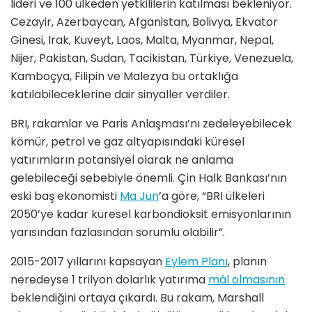
lideri ve 100 ülkeden yetkililerin katılması bekleniyor.
Cezayir, Azerbaycan, Afganistan, Bolivya, Ekvator
Ginesi, Irak, Kuveyt, Laos, Malta, Myanmar, Nepal,
Nijer, Pakistan, Sudan, Tacikistan, Türkiye, Venezuela,
Kamboçya, Filipin ve Malezya bu ortaklığa
katılabileceklerine dair sinyaller verdiler.
BRI, rakamlar ve Paris Anlaşması’nı zedeleyebilecek
kömür, petrol ve gaz altyapısındaki küresel
yatırımların potansiyel olarak ne anlama
gelebileceği sebebiyle önemli. Çin Halk Bankası’nın
eski baş ekonomisti
Ma Jun
’a göre, “BRI ülkeleri
2050’ye kadar küresel karbondioksit emisyonlarının
yarısından fazlasından sorumlu olabilir”.
2015-2017 yıllarını kapsayan
Eylem Planı
, planın
neredeyse 1 trilyon dolarlık yatırıma
mâl olmasının
beklendiğini ortaya çıkardı. Bu rakam, Marshall