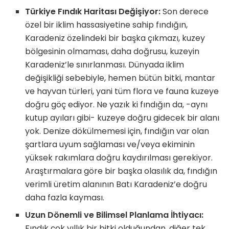
Türkiye Fındık Haritası Değişiyor:
Son derece
özel bir iklim has­sasiyetine sahip fındığın,
Karadeniz özelindeki bir başka çıkmazı, kuzey
bölgesinin olmaması, daha doğrusu, kuzeyin
Karadeniz’le sınırlanması. Dünyada iklim
değişikliği sebe­biyle, hemen bütün bitki, mantar
ve hayvan türleri, yani tüm flora ve fauna kuzeye
doğru göç ediyor. Ne yazık ki fındığın da, -aynı
kutup ayıları gibi- kuzeye doğru gidecek bir ala­nı
yok. Denize dökülmemesi için, fındığın var olan
şartlara uyum sağlaması ve/veya ekiminin
yüksek rakımlara doğru kaydırılması gerekiyor.
Araştırmalara göre bir başka olasılık da, fındığın
verimli üretim alanının Batı Karadeniz’e doğru
daha fazla kayması.
Uzun Dönemli ve Bilimsel Planlama İhtiyacı:
Fındık çok yıllık bir bitki olduğundan, diğer tek