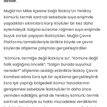
astılar.
Muğla’nın Milas ilçesine bağlı İkizköy’ün Yeniköy
kömürlü termik santralı sebebiyle suya erişimde
yaşadıkları sıkıntılara karşı köylüler bir kez daha
eylemdeydi. Salgına sürecine rağmen suya erişimde
büyük zorluk yaşayan İkizköylüler, Muğla Çevre
Platformu temsilcileriyle birlikte köyde ve çevre
köylerde afişleme çalışması gerçekleştirdiler.
“Kömüre, termiğe değil İkizköy’e su”, “kömüre değil
halk sağlığına öncelik”, “Salgın burada suyumuz
nerede?” afişlerinin asıldığı etkinlikte İkizköy Çevre
Komitesi adına Esra Işık bir açıklama gerçekleştirdi.
Esra Işık yaptığı bölgedeki kömür havzalarının
genişlemesi sebebiyle İkizköylüler’in daha önce
yerinden edildiğini, şimdi de Yeniköy kömürlü termik
santralı sebebiyle su hakkı mücadelesi verdiklerini