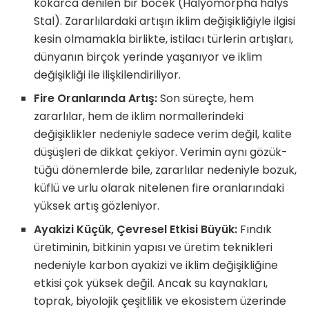
kokarca denilen bir böcek (Halyomorpha halys
Stal). Zararlılar­daki artışın iklim değişikliğiyle ilgisi
kesin olmamakla birlik­te, istilacı türlerin artışları,
dünyanın birçok yerinde yaşanı­yor ve iklim
değişikliği ile ilişkilendiriliyor.
Fire Oranlarında Artış:
Son süreçte, hem
zararlılar, hem de iklim normallerindeki
değişiklikler nedeniyle sadece verim değil, kalite
düşüşleri de dikkat çekiyor. Verimin aynı gözük­
tüğü dönemlerde bile, zararlılar nedeniyle bozuk,
küflü ve urlu olarak nitelenen fire oranlarındaki
yüksek artış gözle­niyor.
Ayakizi Küçük, Çevresel Etkisi Büyük:
Fındık
üretiminin, bitkinin yapısı ve üretim teknikleri
nedeniyle karbon aya­kizi ve iklim değişikliğine
etkisi çok yüksek değil. Ancak su kaynakları,
toprak, biyolojik çeşitlilik ve ekosistem üzerinde