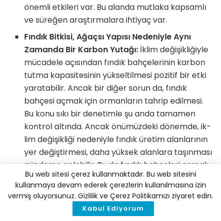
önemli etkileri var. Bu alanda mutlaka kapsamlı
ve süreğen araştırmalara ihti­yaç var.
Fındık Bitkisi, Ağaçsı Yapısı Nedeniyle Aynı
Zamanda Bir Karbon Yutağı:
İklim de­ğişikliğiyle
mücadele açısından fındık bahçelerinin karbon
tutma kapasitesinin yükseltilmesi pozitif bir etki
yaratabilir. Ancak bir diğer sorun da, fındık
bahçesi açmak için or­manların tahrip edilmesi.
Bu konu sıkı bir denetimle şu anda tamamen
kontrol altında. Ancak önümüzdeki dönemde, ik­
lim değişikliği nedeniyle fındık üretim alanlarının
yer değiş­tirmesi, daha yüksek alanlara taşınması
gündeme gelebilir. Bu da fındık bahçeleri açmak
Bu web sitesi çerez kullanmaktadır. Bu web sitesini
için tekrar orman tahribatına girişilmesi riskini
kullanmaya devam ederek çerezlerin kullanılmasına izin
yaratabilir.
vermiş oluyorsunuz. Gizlilik ve Çerez Politikamızı ziyaret edin.
Kabul Ediyorum
Rapora Türkçesine
buradan
, İngilizcesine ise
buradan