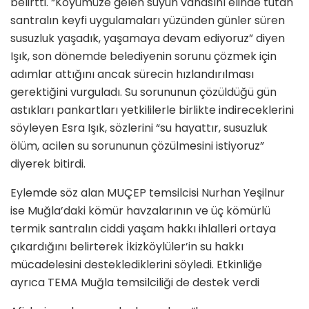
belirtti. “Köyümüze gelen suyun vanasını elinde tutan
santralın keyfi uygulamaları yüzünden günler süren
susuzluk yaşadık, yaşamaya devam ediyoruz” diyen
Işık, son dönemde belediyenin sorunu çözmek için
adımlar attığını ancak sürecin hızlandırılması
gerektiğini vurguladı. Su sorununun çözüldüğü gün
astıkları pankartları yetkililerle birlikte indireceklerini
söyleyen Esra Işık, sözlerini “su hayattır, susuzluk
ölüm, acilen su sorununun çözülmesini istiyoruz”
diyerek bitirdi.
Eylemde söz alan MUÇEP temsilcisi Nurhan Yeşilnur
ise Muğla’daki kömür havzalarının ve üç kömürlü
termik santralın ciddi yaşam hakkı ihlalleri ortaya
çıkardığını belirterek İkizköylüler’in su hakkı
mücadelesini desteklediklerini söyledi. Etkinliğe
ayrıca TEMA Muğla temsilciliği de destek verdi