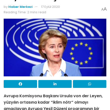
by
Haber Merkezi
17 Eylül 2020
A
A
Reading Time: 2 mins read
Avrupa Komisyonu Başkanı Ursula von der Leyen,
yüzyılın ortasına kadar “iklim nötr” olmayı
amaçlayan Avrupa Yeşil Düzeni programının bir