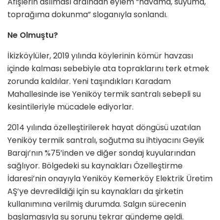
Afişlerin asılması ardından eylem “havama, suyuma,
toprağıma dokunma” sloganıyla sonlandı.
Ne Olmuştu?
İkizköylüler, 2019 yılında köylerinin kömür havzası
içinde kalması sebebiyle ata topraklarını terk etmek
zorunda kaldılar. Yeni taşındıkları Karadam
Mahallesinde ise Yeniköy termik santralı sebepli su
kesintileriyle mücadele ediyorlar.
2014 yılında özelleştirilerek hayat döngüsü uzatılan
Yeniköy termik santralı, soğutma su ihtiyacını Geyik
Barajı’nın %75’inden ve diğer sondaj kuyularından
sağlıyor. Bölgedeki su kaynakları Özelleştirme
İdaresi’nin onayıyla Yeniköy Kemerköy Elektrik Üretim
AŞ’ye devredildiği için su kaynakları da şirketin
kullanımına verilmiş durumda. Salgın sürecenin
başlamasıyla su sorunu tekrar gündeme geldi.