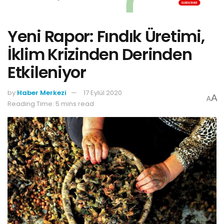
Yeni Rapor: Fındık Üretimi,
İklim Krizinden Derinden
Etkileniyor
by
Haber Merkezi
17 Eylül 2020
A
A
Reading Time: 5 mins read