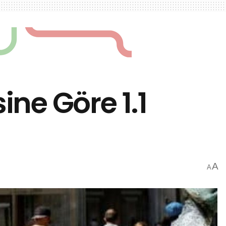
ne Göre 1.1
A
A