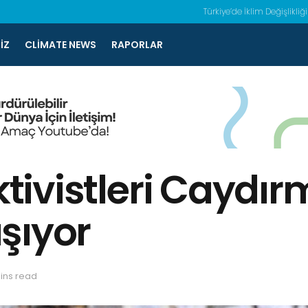
Türkiye’de İklim Değişlikliği
IZ
CLIMATE NEWS
RAPORLAR
Aktivistleri Caydı
ışıyor
ins read