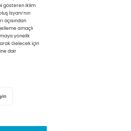
ni gösteren iklim
luş İsyanı’nın
rı açısından
ngelleme amaçlı
ırmaya yönelik
larak Gelecek için
ine dair
yin