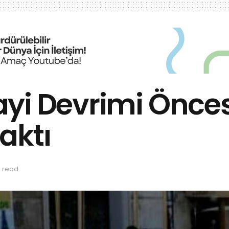
yi Devrimi Öncesi
aktı
s read