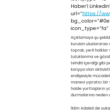
Haber’i Linkedin
url=”
https://ww
bg_color=”#0e7
icon_type=”fa” 
Açıklamaya şu şekild
kurulan uluslararası 
toprak, yerli halklar 
tutuklanma ve gözaltı
tehditi içerdiği gibi
karşıya olan aktivis
endişesiyle mücadel
manevi yıpratıcı bir
halde yurttaşların 
durmalarına neden ol
İklim Adaleti de yuk