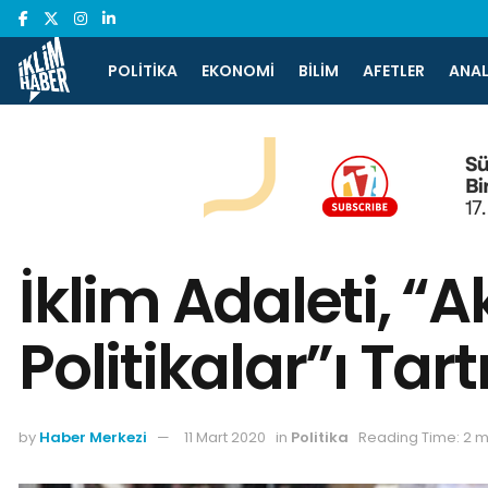
POLITIKA
EKONOMI
BILIM
AFETLER
ANAL
İklim Adaleti, “
Politikalar”ı Tart
by
Haber Merkezi
11 Mart 2020
in
Politika
Reading Time: 2 m