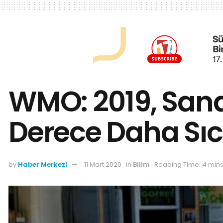
WMO: 2019, Sana
Derece Daha Sıc
by
Haber Merkezi
11 Mart 2020
in
Bilim
Reading Time: 4 min