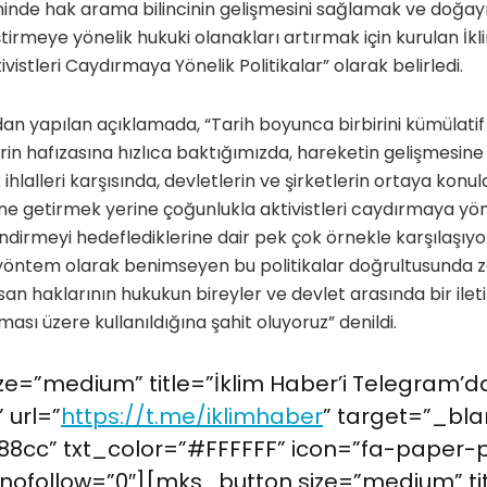
eninde hak arama bilincinin gelişmesini sağlamak ve doğa
ştirmeye yönelik hukuki olanakları artırmak için kurulan İkl
istleri Caydırmaya Yönelik Politikalar” olarak belirledi.
ndan yapılan açıklamada, “Tarih boyunca birbirini kümülatif
in hafızasına hızlıca baktığımızda, hareketin gelişmesine 
 ihlalleri karşısında, devletlerin ve şirketlerin ortaya konulan
ne getirmek yerine çoğunlukla aktivistleri caydırmaya yöne
dirmeyi hedeflediklerine dair pek çok örnekle karşılaşıyoru
bir yöntem olarak benimseyen bu politikalar doğrultusund
insan haklarının hukukun bireyler ve devlet arasında bir ile
ası üzere kullanıldığına şahit oluyoruz” denildi.
e=”medium” title=”İklim Haber’i Telegram’da
 url=”
https://t.me/iklimhaber
” target=”_bla
8cc” txt_color=”#FFFFFF” icon=”fa-paper-
nofollow=”0″][mks_button size=”medium” tit