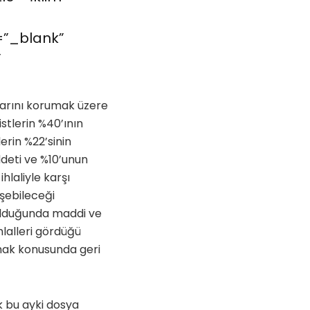
=”_blank”
”
larını korumak üzere
istlerin %40’ının
lerin %22’sinin
ddeti ve %10’unun
hlaliyle karşı
eşebileceği
ulduğunda maddi ve
hlalleri gördüğü
lmak konusunda geri
k bu ayki dosya