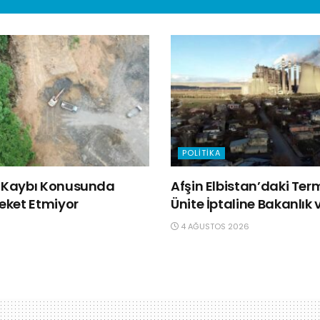
POLITIKA
ğa Kaybı Konusunda
Afşin Elbistan’daki Ter
reket Etmiyor
Ünite İptaline Bakanlık v
4 AĞUSTOS 2026