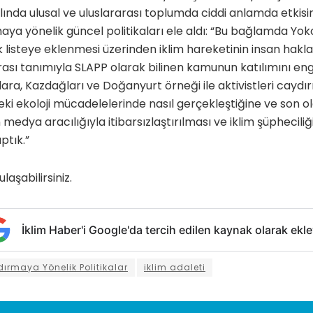
lında ulusal ve uluslararası toplumda ciddi anlamda etkisi
maya yönelik güncel politikaları ele aldı: “Bu bağlamda Yoko
ak listeye eklenmesi üzerinden iklim hareketinin insan hakla
rası tanımıyla SLAPP olarak bilinen kamunun katılımını e
alara, Kazdağları ve Doğanyurt örneği ile aktivistleri cayd
deki ekoloji mücadelelerinde nasıl gerçekleştiğine ve son o
edya aracılığıyla itibarsızlaştırılması ve iklim şüpheciliğ
ptık.”
ulaşabilirsiniz.
İklim Haber'i Google'da tercih edilen kaynak olarak ekle
ydırmaya Yönelik Politikalar
iklim adaleti