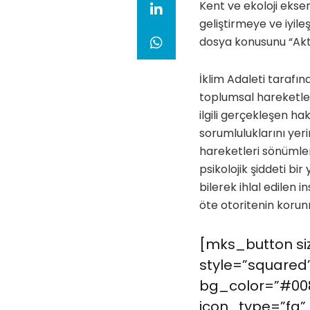
Kent ve ekoloji eks
geliştirmeye ve iyile
dosya konusunu “Aktiv
İklim Adaleti tarafı
toplumsal hareketler
ilgili gerçekleşen hak
sorumluluklarını yeri
hareketleri sönümlen
psikolojik şiddeti 
bilerek ihlal edilen 
öte otoritenin korunm
[mks_button siz
style=”squared”
bg_color=”#008
icon_type=”fa” 