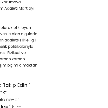
yı korumaya,
im Adaleti Mart ayı
 olarak etkileyen
vesile olan olgularla
 adaletsizlikle ilgili
lik politikalarıyla
z. Fiziksel ve
a zaman zaman
tişim biçimi olmaktan
 Takip Edin!”
nk”
plane-o”
le=”İklim