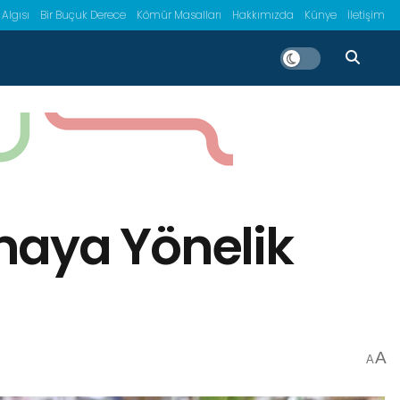
 Algısı
Bir Buçuk Derece
Kömür Masalları
Hakkımızda
Künye
İletişim
rmaya Yönelik
A
A