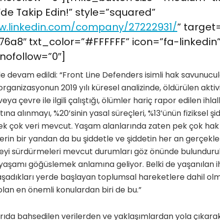
’de Takip Edin!” style=”squared”
w.linkedin.com/company/27222931/
” target
6a8″ txt_color=”#FFFFFF” icon=”fa-linkedin
nofollow=”0″]
e devam edildi: “Front Line Defenders isimli hak savunucu
organizasyonun 2019 yılı küresel analizinde, öldürülen aktiv
veya çevre ile ilgili çalıştığı, ölümler hariç rapor edilen ihlal
na alınmayı, %20’sinin yasal süreçleri, %13’ünün fiziksel şi
 pek çok veri mevcut. Yaşam alanlarında zaten pek çok hak i
tlerin bir yandan da bu şiddetle ve şiddetin her an gerçekl
eyi sürdürmeleri mevcut durumları göz önünde bulundur
 yaşamı göğüslemek anlamına geliyor. Belki de yaşanılan i
yaşadıkları yerde başlayan toplumsal hareketlere dahil o
an en önemli konulardan biri de bu.”
arıda bahsedilen verilerden ve yaklaşımlardan yola çıkara