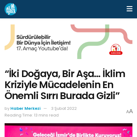
“İki Doğaya, Bir Aşa… İklim
Kriziyle Mücadelenin En
Önemli Sırrı Burada Gizli”
by
Haber Merkezi
3 Şubat 2022
A
A
Reading Time: 13 mins read