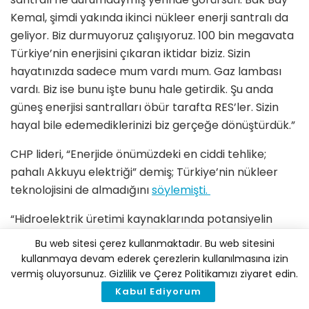
Kemal, şimdi yakında ikinci nükleer enerji santralı da
geliyor. Biz durmuyoruz çalışıyoruz. 100 bin megavata
Türkiye’nin enerjisini çıkaran iktidar biziz. Sizin
hayatınızda sadece mum vardı mum. Gaz lambası
vardı. Biz ise bunu işte bunu hale getirdik. Şu anda
güneş enerjisi santralları öbür tarafta RES’ler. Sizin
hayal bile edemediklerinizi biz gerçeğe dönüştürdük.”
CHP lideri, “Enerjide önümüzdeki en ciddi tehlike;
pahalı Akkuyu elektriği” demiş; Türkiye’nin nükleer
teknolojisini de almadığını
söylemişti.
“Hidroelektrik üretimi kaynaklarında potansiyelin
sınırına gelmek üzere olunduğunu da söyleyen
Bu web sitesi çerez kullanmaktadır. Bu web sitesini
Cumhurbaşkanı, “Karadeniz’de keşfettiğimiz
kullanmaya devam ederek çerezlerin kullanılmasına izin
doğalgazı inşallah 2023’ten itibaren sistemimize
vermiş oluyorsunuz. Gizlilik ve Çerez Politikamızı ziyaret edin.
vererek bu alanda da bir rahatlama sağlayacağız”
Kabul Ediyorum
dedi.