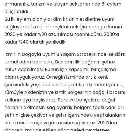
ormancılık, turizm ve ulaşım sektörlerinde 61 eylem
oluşturuldu.
Bu iki eylem planıyla iklim krizinin etkilerine uyum
sağlayarak İzmir’i dirençli kılmak için seragazlarının
2020’ye kadar %20 azaltılması taahhüdünü, 2030’a
kadar %40 olarak yeniledik.
İzmir’in Doğayla Uyumlu Yaşam Stratejisi’nde ise dört
temel adım belirledik. Bunların ilki doğanın şehre
nüfuz edebilmesi. Bunun için kapsamlı bir çalışma
planı uyguluyoruz. Örneğin İzmir’de artık kent
içerisindeki yeşil alanlarda egzotik bitki türleri yerine,
tümüyle Akdeniz’in ve İzmir Bölgesi’nin doğal florasını
kullanmaya başlıyoruz. Park ve bahçelere, doğal
floranın ekilmesini sağlayarak bölgemizdeki canlıları
şehrin içine çekiyor ve şehir içerisindeki yeşil alanların
da ekosistem işlevi görmesini sağlıyoruz. 2021’den
itibaren İzmir’de ekilen ağaç türleri peyderpey,