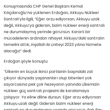
Konuşmasında CHP Genel Başkanı Kemal
Kılıçdaroğlu‘na yüklenen Erdoğan, Akkuyu Nükleer
Santralı’yla ilgili, “Eğer arzu ediyorsan, Akkuyu uzak
değil, Akkuyu’ya gidersin, bizim nükleer enerji santralı
ne durumdaymış yerinde görürsün. Kararlı bir
mücadelenin ardından nihayet Akkuyu’daki santralın
temelini attık, inşallah iki üniteyi 2023 yılına hizmete
alacağız” dedi.
Erdoğan şöyle konuştu:
“
Ülkenin en büyük ikinci partisinin başındaki zat
çıkıyor dünyada yaşananları olup bitenleri yok
sayarcasına pek çok hezeyanın yanında ülkemizin
nükleer güç santralı projesini de karalamaya
çalışıyor. Ya eline diline dursun. Eğer arzu ediyorsan
Akkuyu uzak değil. Gidersin bizim nükleer enerji
santralı ne durumdaymış yerinde görürsün. Bak Bay