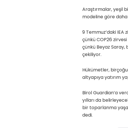
Araştırmalar, yeşil 
modeline göre daha f
9 Temmuz’daki IEA zir
çünkü COP26 zirvesi 
çünkü Beyaz Saray, b
çekiliyor.
Hükümetler, birçoğun
altyapıya yatırım ya
Birol Guardian’a ver
yılları da belirleyece
bir toparlanma yaşar
dedi.