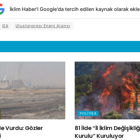
İklim Haber'i Google'da tercih edilen kaynak olarak ekle
IEA
Uluslararası Enerji Ajansı
POLITIKA
e Vurdu: Gözler
81 İlde “İl İklim Değişik
i
Kurulu” Kuruluyor