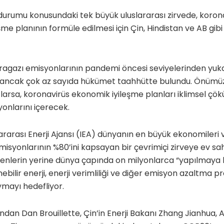
il durumu konusundaki tek büyük uluslararası zirvede, koron
leşme planının formüle edilmesi için Çin, Hindistan ve AB gib
, seragazı emisyonlarının pandemi öncesi seviyelerinden yuk
ancak çok az sayıda hükümet taahhütte bulundu. Önümüz
arsa, koronavirüs ekonomik iyileşme planları iklimsel çö
onlarını içerecek.
ararası Enerji Ajansı (IEA) dünyanın en büyük ekonomileri
emisyonlarının %80’ini kapsayan bir çevrimiçi zirveye ev sah
lerin yerine dünya çapında on milyonlarca “yapılmaya haz
bilir enerji, enerji verimliliği ve diğer emisyon azaltma pr
ymayı hedefliyor.
’ndan Dan Brouillette, Çin’in Enerji Bakanı Zhang Jianhua,