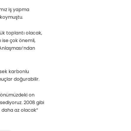
ımız iş yapma
a koymuştu.
yük toplantı olacak,
 ise çok önemli,
s Anlaşması’ndan
ksek karbonlu
uçlar doğurabilir.
ız önümüzdeki on
hsediyoruz. 2008 gibi
k daha az olacak”