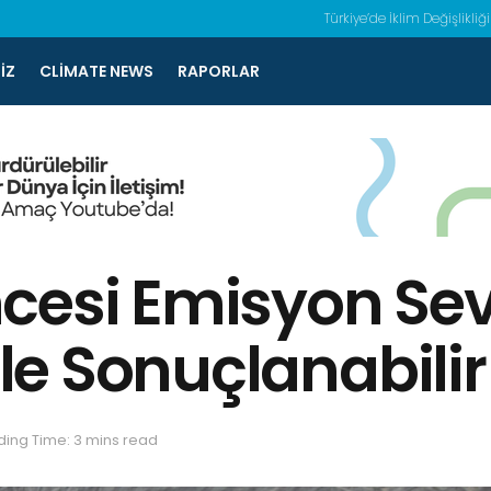
Türkiye’de İklim Değişlikliği
IZ
CLIMATE NEWS
RAPORLAR
cesi Emisyon Sev
e Sonuçlanabilir
ing Time: 3 mins read