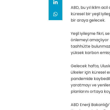
ABD, bu yıl iklim ac
küresel bir yeşil iyi
bir araya gelecek.
Yeşil iyileşme fikri
önlemeyi amaçlıyor 
taahhütte bulunmazl
yüksek karbon emisy
Gelecek hafta, Ulusl
ülkeler için küresel 
pandemide kaybedilen
yaratmayı ve yenilene
planlarını ortaya ko
ABD Enerji Bakanlığı