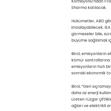
Komisyonu’ndan Fra
Sharma katılacak.
Hükümetler, ABD gibi,
imzalayabilecek. IEA 
görmeseler bile, sü
büyüme sağlamak içi
Birol, emisyonların 
kömür santrallarına 
emisyonların hızlı bi
sonraki ekonomik to
Birol, “Geri sıçramay
daha az enerji kulla
üreten rüzgar çiftli
ağları ve elektrikli a