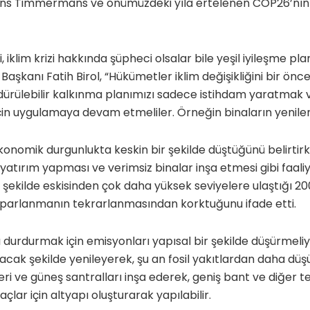
ns Timmermans ve önümüzdeki yıla ertelenen COP26’nın 
 iklim krizi hakkında şüpheci olsalar bile yeşil iyileşme pla
Başkanı Fatih Birol, “Hükümetler iklim değişikliğini bir önce
rdürülebilir kalkınma planımızı sadece istihdam yaratmak
n uygulamaya devam etmeliler. Örneğin binaların yenilen
ekonomik durgunlukta keskin bir şekilde düştüğünü belirtir
yatırım yapması ve verimsiz binalar inşa etmesi gibi faaliy
r şekilde eskisinden çok daha yüksek seviyelere ulaştığı 20
parlanmanın tekrarlanmasından korktuğunu ifade etti.
ı durdurmak için emisyonları yapısal bir şekilde düşürmeliyiz
nacak şekilde yenileyerek, şu an fosil yakıtlardan daha düş
kleri ve güneş santralları inşa ederek, geniş bant ve diğer
raçlar için altyapı oluşturarak yapılabilir.