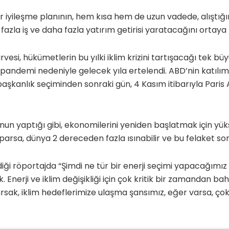
bir iyileşme planının, hem kısa hem de uzun vadede, alıştığ
azla iş ve daha fazla yatırım getirisi yaratacağını ortay
vesi, hükümetlerin bu yılki iklim krizini tartışacağı tek bü
pandemi nedeniyle gelecek yıla ertelendi. ABD’nin katılımı
aşkanlık seçiminden sonraki gün, 4 Kasım itibarıyla Pari
un yaptığı gibi, ekonomilerini yeniden başlatmak için yü
parsa, dünya 2 dereceden fazla ısınabilir ve bu felaket son
diği röportajda “Şimdi ne tür bir enerji seçimi yapacağım
k. Enerji ve iklim değişikliği için çok kritik bir zamandan ba
sak, iklim hedeflerimize ulaşma şansımız, eğer varsa, ço