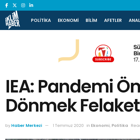
POLITIKA
EKONOMI
BILIM
AFETLER
ANAL
IEA: Pandemi Ön
Dönmek Felaketl
by
Haber Merkezi
1 Temmuz 2020
in
Ekonomi
,
Politika
Read