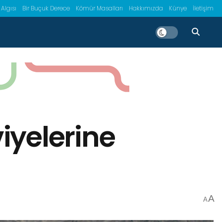
 Algısı
Bir Buçuk Derece
Kömür Masalları
Hakkımızda
Künye
İletişim
iyelerine
A
A