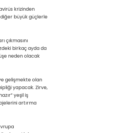
avirüs krizinden
i diğer büyük güçlerle
arı çıkmasını
deki birkaç ayda da
küşe neden olacak
 ve gelişmekte olan
ipliği yapacak. Zirve,
ır” yeşil iş
ojelerini artırma
 Avrupa