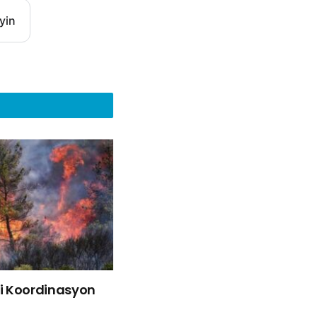
yin
liği Koordinasyon