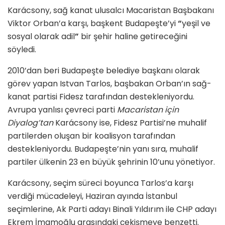
Karácsony, sağ kanat ulusalcı Macaristan Başbakanı
Viktor Orban’a karşı, başkent Budapeşte’yi
“
yeşil ve
sosyal olarak adil
”
bir şehir haline getireceğini
söyledi.
2010’dan beri Budapeşte belediye başkanı olarak
görev yapan Istvan Tarlos, başbakan Orban’ın sağ-
kanat partisi Fidesz tarafından destekleniyordu.
Avrupa yanlısı çevreci parti
Macaristan için
Diyalog’tan
Karácsony ise, Fidesz Partisi’ne muhalif
partilerden oluşan bir koalisyon tarafından
destekleniyordu. Budapeşte’nin yanı sıra, muhalif
partiler ülkenin 23 en büyük şehrinin 10’unu yönetiyor.
Karácsony, seçim süreci boyunca Tarlos’a karşı
verdiği mücadeleyi, Haziran ayında İstanbul
seçimlerine, Ak Parti adayı Binali Yıldırım ile CHP adayı
Ekrem İmamoğlu arasındaki çekişmeye benzetti.