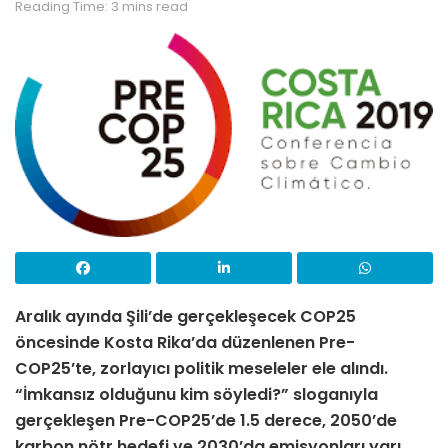
Reading Time: 3 mins read
Aralık ayında Şili’de gerçekleşecek COP25
öncesinde Kosta Rika’da düzenlenen Pre-
COP25’te, zorlayıcı politik meseleler ele alındı.
“İmkansız olduğunu kim söyledi?” sloganıyla
gerçekleşen Pre-COP25’de 1.5 derece, 2050’de
karbon nötr hedefi ve 2030’da emisyonları yarı