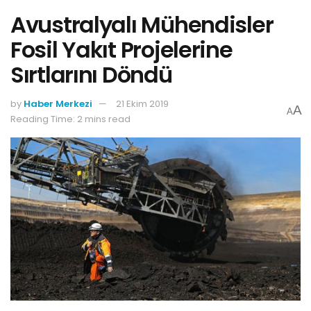
Avustralyalı Mühendisler
Fosil Yakıt Projelerine
Sırtlarını Döndü
by
Haber Merkezi
21 Ekim 2019
A
A
Reading Time: 2 mins read