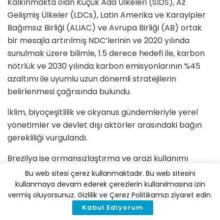
Kalkınmakta olan Küçük Ada Ülkeleri (SIDS), Az
Gelişmiş Ülkeler (LDCs), Latin Amerika ve Karayipler
Bağımsız Birliği (ALIAC) ve Avrupa Birliği (AB) ortak
bir mesajla artırılmış NDC’lerinin ve 2020 yılında
sunulmak üzere bilimle, 1.5 derece hedefi ile, karbon
nötrlük ve 2030 yılında karbon emisyonlarının %45
azaltımı ile uyumlu uzun dönemli stratejilerin
belirlenmesi çağrısında bulundu.
İklim, biyoçeşitlilik ve okyanus gündemleriyle yerel
yönetimler ve devlet dışı aktörler arasındaki bağın
gerekliliği vurgulandı.
Brezilya ise ormansızlaştırma ve arazi kullanımı
konusunda korumacı davrandı.
Bu web sitesi çerez kullanmaktadır. Bu web sitesini
kullanmaya devam ederek çerezlerin kullanılmasına izin
Afrika Grubu, LDC ve AILAC tarafından büyük ölçüde
vermiş oluyorsunuz. Gizlilik ve Çerez Politikamızı ziyaret edin.
desteklenen Küçük Ada Ülkeleri Birliği (AOSIS),
Kabul Ediyorum
çevresel bütünlüğü koruma konumunu devam ettirdi.