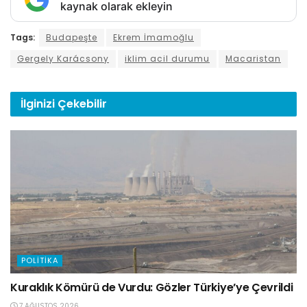
kaynak olarak ekleyin
Tags:
Budapeşte
Ekrem İmamoğlu
Gergely Karácsony
iklim acil durumu
Macaristan
İlginizi
Çekebilir
POLITIKA
Kuraklık Kömürü de Vurdu: Gözler Türkiye’ye Çevrildi
7 AĞUSTOS 2026