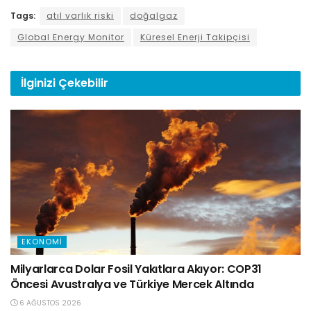
Tags:
atıl varlık riski
doğalgaz
Global Energy Monitor
Küresel Enerji Takipçisi
İlginizi
Çekebilir
EKONOMI
Milyarlarca Dolar Fosil Yakıtlara Akıyor: COP31
Öncesi Avustralya ve Türkiye Mercek Altında
6 AĞUSTOS 2026