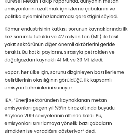
Küresel Metan Takip raporunda, dünyanın metan
emisyonlarını azaltmak için izleme çabalarını ve
politika eylemini hızlandırması gerektiğini söyledi.
Kömür endüstrisinin katkısı, sorunun kaynaklarında ilk
kez sorumlu tutuldu ve 42 milyon ton (Mt) ile fosil
yakıt sektörünün diğer önemli aktörlerini geride
bıraktı. Bu katkı paylarını, sırasıyla petrolden ve
doğalgazdan kaynaklı 41 Mt ve 39 Mt izledi.
Rapor, her ülke için, sorunu dizginleyen bazı ilerleme
belirtilerinin olasılığının görüldüğü, ilk kapsamlı
emisyon tahminlerini sunuyor.
IEA, “Enerji sektöründen kaynaklanan metan
emisyonları geçen yıl %5’in biraz altında büyüdü.
Böylece 2019 seviyelerinin altında kaldı. Bu,
emisyonları sınırlamaya yönelik bazı çabaların
şimdiden işe yaradığını gösteriyor” dedi.