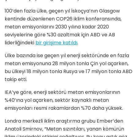
100’den fazla ülke, geçen yıl İskoçya’nın Glasgow
kentinde düzenlenen COP26 iklim konferansında,
metan emisyonlarını 2030 yılına kadar 2020
seviyelerine göre %30 azaltmak için ABD ve AB
liderliğindeki
bir girişime katıldı
.
Ülke bazında ise geçen yıl enerji sektöründe en fazla
metan emisyonuna 28 milyon tonla Çin yol açarken,
bu ülkeyi 18 milyon tonla Rusya ve 17 milyon tonla ABD
takip etti.
IEA’ye göre, enerji sektörü metan emisyonlarının
%40’ına yol açarken, sektör kaynaklı metan
emisyonları resmi rakamlardan %70 daha yüksek.
Londra merkezli iklim araştırma grubu Ember’den
Anatoli Smirnov, “Metan sızıntıları, yanan kömürün
iklim üzerindeki etkisini çoğaltıyor. Bu konu artık göz