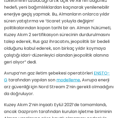
tüketiminin azalacağı artık açık ve AB’nin bugünkü
hedefi, yeni bağımlılıklardan kaçınarak yenilenebilir
enerjiye geçiş yapmak. Bu, Almanların onlarca yıldır
süren yatıştırma ve ‘ticaret yoluyla değişim’
politikalarından kopan tarihi bir an. Alman hükümeti,
Kuzey Akım 2 sertifikasyon sürecinin durdurulmasını
talep ederek, Rus gaz ihracatını, jeopolitik bir bedeli
olduğunu kabul ederek, son birkaç yıldır koymaya
çalıştığı idari-düzenleyici alandan jeopolitik alanına
geri alıyor” dedi.
Avrupa’nın gaz iletim şebekesi operatörleri
ENSTO-
G
tarafından yapılan son
modelleme
, Avrupa enerji
arz güvenliği için Nord Stream 2’nin gerekli olmadığını
da doğruluyor.
Kuzey Akım 2’nin inşaatı Eylül 2021’de tamamlandı,
ancak Gazprom tarafından kurulan işletme biriminin