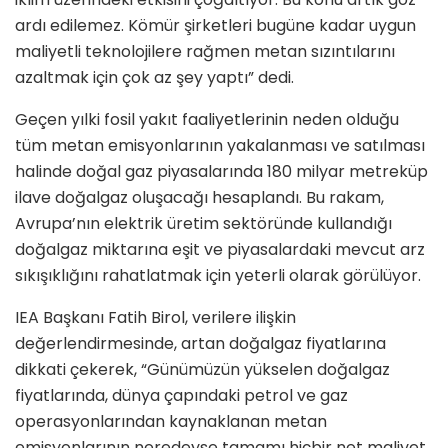
ardı edilemez. Kömür şirketleri bugüne kadar uygun
maliyetli teknolojilere rağmen metan sızıntılarını
azaltmak için çok az şey yaptı” dedi.
Geçen yılki fosil yakıt faaliyetlerinin neden olduğu
tüm metan emisyonlarının yakalanması ve satılması
halinde doğal gaz piyasalarında 180 milyar metreküp
ilave doğalgaz oluşacağı hesaplandı. Bu rakam,
Avrupa’nın elektrik üretim sektöründe kullandığı
doğalgaz miktarına eşit ve piyasalardaki mevcut arz
sıkışıklığını rahatlatmak için yeterli olarak görülüyor.
IEA Başkanı Fatih Birol, verilere ilişkin
değerlendirmesinde, artan doğalgaz fiyatlarına
dikkati çekerek, “Günümüzün yükselen doğalgaz
fiyatlarında, dünya çapındaki petrol ve gaz
operasyonlarından kaynaklanan metan
emisyonlarının neredeyse tamamı hiçbir net maliyet