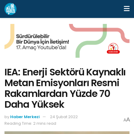
IEA: Enerji Sektörü Kaynaklı
Metan Emisyonları Resmi
Rakamlardan Yüzde 70
Daha Yüksek
by
Haber Merkezi
24 Şubat 2022
A
A
Reading Time: 2 mins read