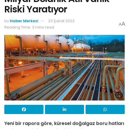
Riski Yaratıyor
by
Haber Merkezi
23 Şubat 2022
A
A
Reading Time: 3 mins read
Yeni bir rapora göre,
küresel doğalgaz boru hatları