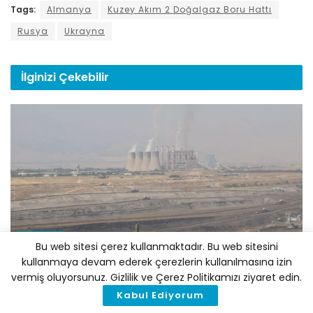
Tags:
Almanya
Kuzey Akım 2 Doğalgaz Boru Hattı
Rusya
Ukrayna
İlginizi
Çekebilir
POLITIKA
Bu web sitesi çerez kullanmaktadır. Bu web sitesini
kullanmaya devam ederek çerezlerin kullanılmasına izin
Kuraklık Kömürü de Vurdu: Gözler Türkiye’ye Çevrildi
vermiş oluyorsunuz. Gizlilik ve Çerez Politikamızı ziyaret edin.
7 AĞUSTOS 2026
Kabul Ediyorum