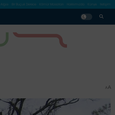
 Algısı
Bir Buçuk Derece
Kömür Masalları
Hakkımızda
Künye
İletişim
A
A