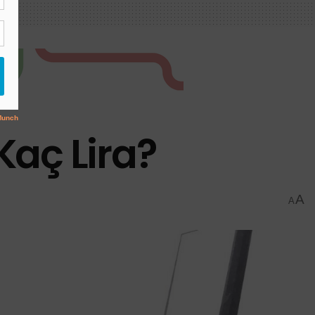
Kaç Lira?
A
A