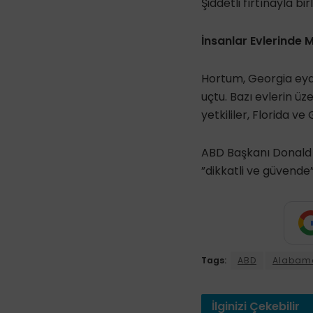
Şiddetli fırtınayla b
İnsanlar Evlerinde 
Hortum, Georgia eyale
uçtu. Bazı evlerin üz
yetkililer, Florida v
ABD Başkanı Donald 
”dikkatli ve güvende”
Tags:
ABD
Alabam
İlginizi
Çekebilir