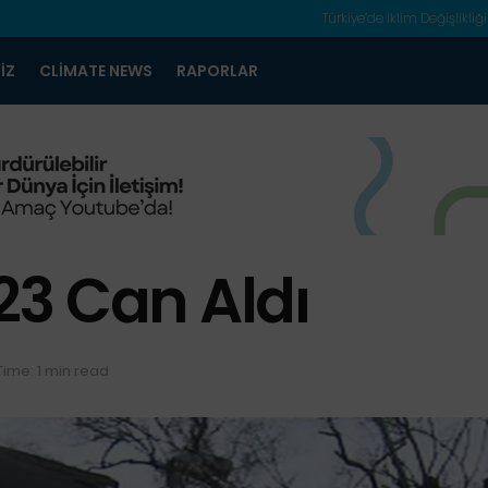
Türkiye’de İklim Değişlikliği
IZ
CLIMATE NEWS
RAPORLAR
3 Can Aldı
ime: 1 min read