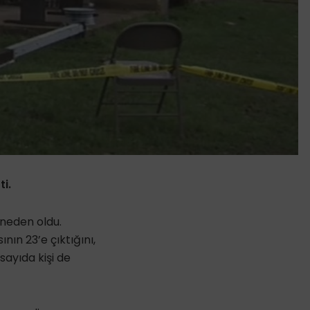
i.
 neden oldu.
nın 23’e çıktığını,
ayıda kişi de