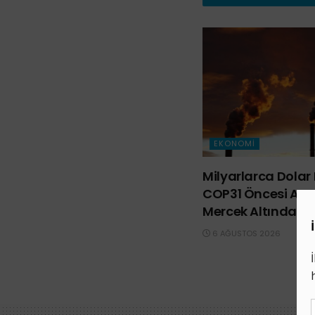
EKONOMI
Milyarlarca Dolar 
COP31 Öncesi Avus
Mercek Altında
6 AĞUSTOS 2026