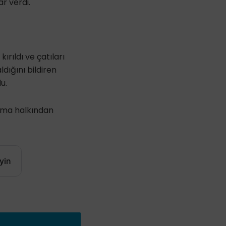
ar verdi.
ırıldı ve çatıları
dığını bildiren
u.
ama halkından
yin