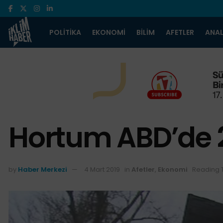
POLITIKA
EKONOMI
BILIM
AFETLER
ANAL
Hortum ABD’de 2
by
Haber Merkezi
4 Mart 2019
in
Afetler
,
Ekonomi
Reading T