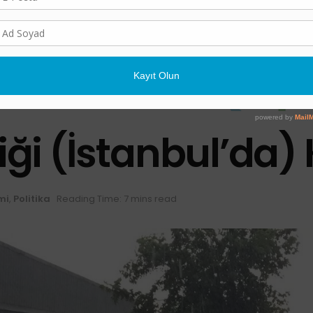
iği (İstanbul’da) 
mi
,
Politika
Reading Time: 7 mins read