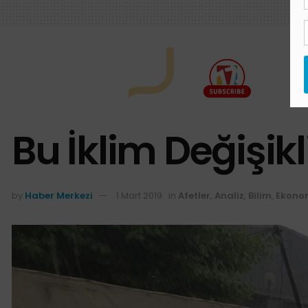
Bu İklim Değişikl
by
Haber Merkezi
1 Mart 2019
in
Afetler
,
Analiz
,
Bilim
,
Ekono