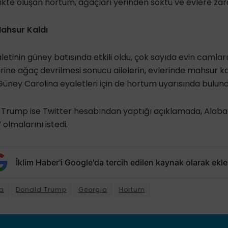
irlikte oluşan hortum, ağaçları yerinden söktü ve evlere zar
Mahsur Kaldı
tinin güney batısında etkili oldu, çok sayıda evin camları k
erine ağaç devrilmesi sonucu ailelerin, evlerinde mahsur kal
e Güney Carolina eyaletleri için de hortum uyarısında bulund
Trump ise Twitter hesabından yaptığı açıklamada, Alab
 olmalarını istedi.
İklim Haber'i Google'da tercih edilen kaynak olarak ekle
a
Donald Trump
Georgia
Hortum