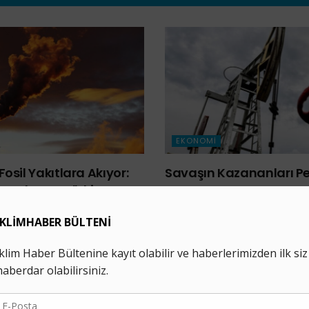
EKONOMI
Fosil Yakıtlara Akıyor:
Savaşın Kazananları Pet
tralya ve Türkiye
5 AĞUSTOS 2026