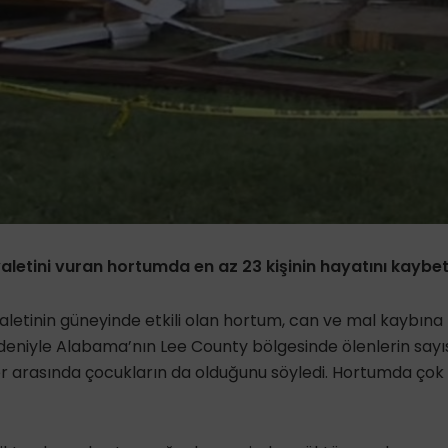
etini vuran hortumda en az 23 kişinin hayatını kaybett
letinin güneyinde etkili olan hortum, can ve mal kaybına
deniyle Alabama’nın Lee County bölgesinde ölenlerin sayısı
 arasında çocukların da olduğunu söyledi. Hortumda çok s