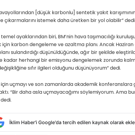
havayollarından [düşük karbonlu] sentetik yakıt karışımının
e çıkarmalarını istemek daha üretken bir yol olabilir” dedi
 temel ayaklarından biri, BM’nin hava taşımacılığı kuruluş
ık için karbon dengeleme ve azaltma planı. Ancak Haziran 
planı sulandırdığı düşünüldüğünde, ağır bir şekilde eleştiri
’e kadar herhangi bir emisyonu dengelemek zorunda kal
 değişikliğine sıfır ilgileri olduğunu düşünüyorum” dedi.
il için uçmayı ve son zamanlarda akademik konferanslara 
ıraktı. “Bir daha asla uçmayacağımı söylemiyorum. Ama bu
dedi.
İklim Haber'i Google'da tercih edilen kaynak olarak ekle