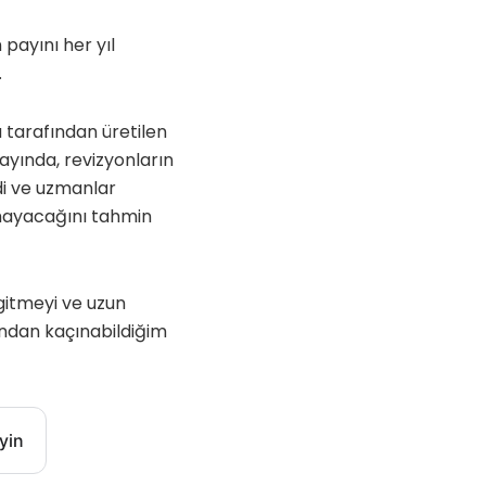
 payını her yıl
.
u tarafından üretilen
ayında, revizyonların
ldi ve uzmanlar
mayacağını tahmin
gitmeyi ve uzun
ndan kaçınabildiğim
yin