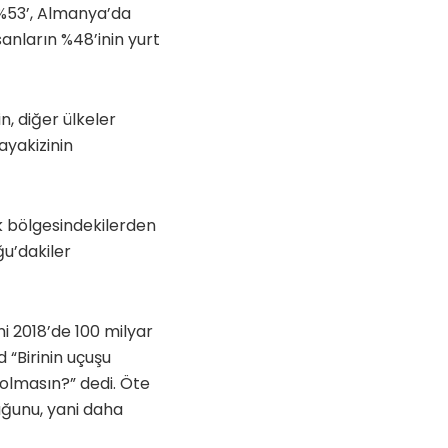
 %53’, Almanya’da
sanların %48’inin yurt
n, diğer ülkeler
ayakizinin
ik bölgesindekilerden
ğu’dakiler
i 2018’de 100 milyar
d “Birinin uçuşu
olmasın?” dedi. Öte
uğunu, yani daha