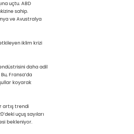
şına uçtu. ABD
kizine sahip.
anya ve Avustralya
kileyen iklim krizi
ndüstrisini daha adil
. Bu, Fransa’da
şullar koyarak
r artış trendi
’deki uçuş sayıları
si bekleniyor.