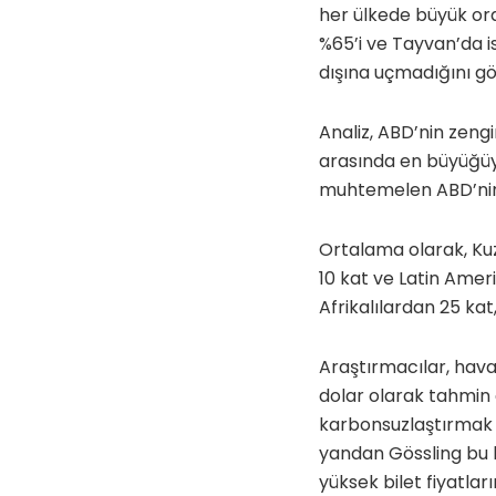
her ülkede büyük ora
%65’i ve Tayvan’da is
dışına uçmadığını gö
Analiz, ABD’nin zengi
arasında en büyüğüyd
muhtemelen ABD’nin 
Ortalama olarak, Kuz
10 kat ve Latin Amer
Afrikalılardan 25 kat
Araştırmacılar, hava
dolar olarak tahmin ed
karbonsuzlaştırmak 
yandan Gössling bu k
yüksek bilet fiyatlar