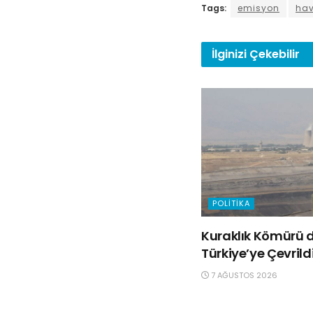
Tags:
emisyon
hav
İlginizi
Çekebilir
POLITIKA
Kuraklık Kömürü d
Türkiye’ye Çevrild
7 AĞUSTOS 2026