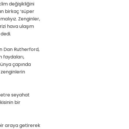
lim değişikliğini
n birkaç ‘süper
alıyız. Zenginler,
rizi hava ulaşım
dedi.
en Dan Rutherford,
n faydaları,
dünya çapında
 zenginlerin
ometre seyahat
isinin bir
 bir araya getirerek