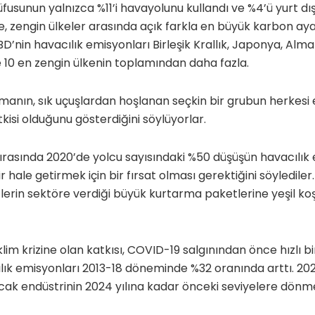
üfusunun yalnızca %11’i havayolunu kullandı ve %4’ü yurt dı
se, zengin ülkeler arasında açık farkla en büyük karbon aya
D’nin havacılık emisyonları Birleşik Krallık, Japonya, Alm
 10 en zengin ülkenin toplamından daha fazla.
manın, sık uçuşlardan hoşlanan seçkin bir grubun herkesi et
kisi olduğunu gösterdiğini söylüyorlar.
sırasında 2020’de yolcu sayısındaki %50 düşüşün havacılık e
r hale getirmek için bir fırsat olması gerektiğini söylediler
lerin sektöre verdiği büyük kurtarma paketlerine yeşil ko
klim krizine olan katkısı, COVID-19 salgınından önce hızlı bi
lık emisyonları 2013-18 döneminde %32 oranında arttı. 2020
ncak endüstrinin 2024 yılına kadar önceki seviyelere dönme