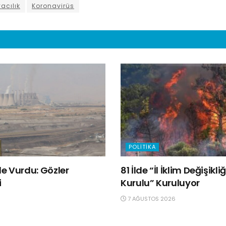
acılık
Koronavirüs
POLITIKA
e Vurdu: Gözler
81 İlde “İl İklim Değişik
i
Kurulu” Kuruluyor
7 AĞUSTOS 2026