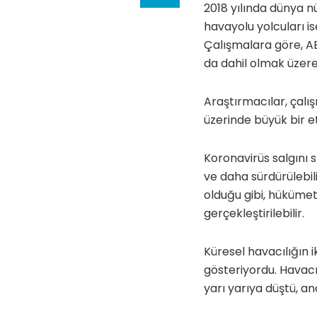
2018 yılında dünya n
havayolu yolcuları i
Çalışmalara göre, AB
da dahil olmak üzere
Araştırmacılar, çalış
üzerinde büyük bir et
Koronavirüs salgını 
ve daha sürdürülebili
olduğu gibi, hükümet
gerçekleştirilebilir.
Küresel havacılığın i
gösteriyordu. Havacı
yarı yarıya düştü, a