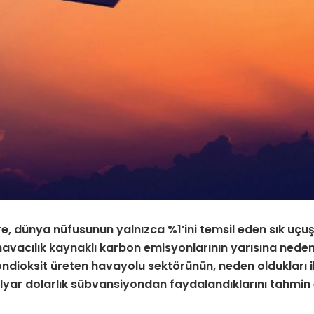
e, dünya nüfusunun yalnızca %1’ini temsil eden sık uç
 havacılık kaynaklı karbon emisyonlarının yarısına neden
ondioksit üreten havayolu sektörünün, neden oldukları i
yar dolarlık sübvansiyondan faydalandıklarını tahmin 