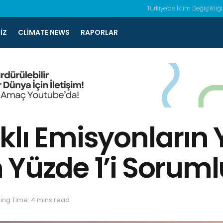
Türkiye’de İklim Değişlikliği
IZ
CLIMATE NEWS
RAPORLAR
klı Emisyonların 
 Yüzde 1’i Soruml
ing Time: 4 mins read