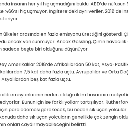
nda insanın her yıl hiç uçmadığını buldu. ABD’de nüfusun
e %66’sı hiç uçmuyor. İngiltere’deki ayrı veriler, 2018’de in
steriyor.
n ülkeler arasında en fazla emisyonu ürettiğini gösterdi. Çi
ü ancak veri sunmuyor. Ancak Gössling, Çin’in havacılık 
sadece beşte biri olduğunu düşünüyor.
ey Amerikalılar 2018’de Afrikalılardan 50 kat, Asya-Pasif
ikalılardan 7,5 kat daha fazla uçtu. Avrupalılar ve Orta Do
, Asyalılardan beş kat fazla uçtu.
cılık emisyonlarının neden olduğu iklim hasarının maliyetin
iyorlar. Bunun için ise farklı yollarr tartışılıyor. Rutherfor
için para ödemesi gerekecek, bu neden sık uçan yolcular 
onuda daha sık uçan yolcuların genellikle çok zengin old
ının onları caydırmayabileceğini belirtti.