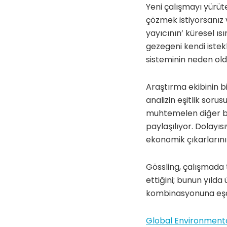
Yeni çalışmayı yürüte
çözmek istiyorsanız 
yayıcının’ küresel ı
gezegeni kendi istek
sisteminin neden oldu
Araştırma ekibinin 
analizin eşitlik soru
muhtemelen diğer bü
paylaşılıyor. Dolayı
ekonomik çıkarlarını
Gössling, çalışmada 
ettiğini; bunun yılda
kombinasyonuna eşd
Global Environmenta