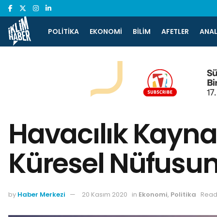
POLITIKA
EKONOMI
BILIM
AFETLER
ANAL
Havacılık Kayna
Küresel Nüfusun
by
Haber Merkezi
20 Kasım 2020
in
Ekonomi
,
Politika
Read