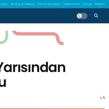
 Algısı
Bir Buçuk Derece
Kömür Masalları
Hakkımızda
Künye
İletişim
Yarısından
u
A
A