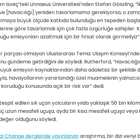
n İsveç’teki Linnaeus Üniversitesi’nden Stefan Gössling, “İk
ve [havacılığı] yeniden tasarlamamız gerekiyorsa, o zama
sınmaya büyük ölçüde katkıda bulunduğu en tepeden başlam
lerine göre tasarlamak için çok fazla özgürlüğe sahipler. K
ğu emisyonları azaltmak için bir fırsat olarak görmeliyiz” 
bir parçası olmayan Uluslararası Temiz Ulaşım Konseyi’nd
sunu gündeme getirdiğini de söyledi. Rutherford, “Havacılığı
yük emisyon kaynaklarından daha adaletsiz bir şekilde 
sıyla, havayollarının yararlandığı özel muamelenin yalnızca
 koruduğu konusunda açık bir risk var” dedi.
tespit edilen sık uçan yolcuların yılda yaklaşık 56 bin kil
 üç uzun mesafeli uçuşa, ayda bir kısa mesafeli uçuşa veya ik
eğer olduğunu söyledi.
l Change dergisinde yayınlanan
araştırma, bir dizi veriyi