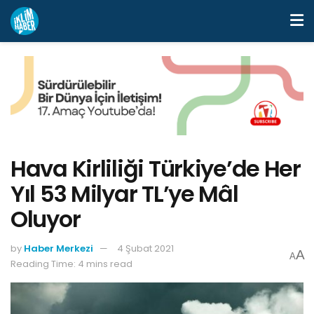
Hava Kirliliği Türkiye’de Her
Yıl 53 Milyar TL’ye Mâl
Oluyor
by
Haber Merkezi
4 Şubat 2021
A
A
Reading Time: 4 mins read