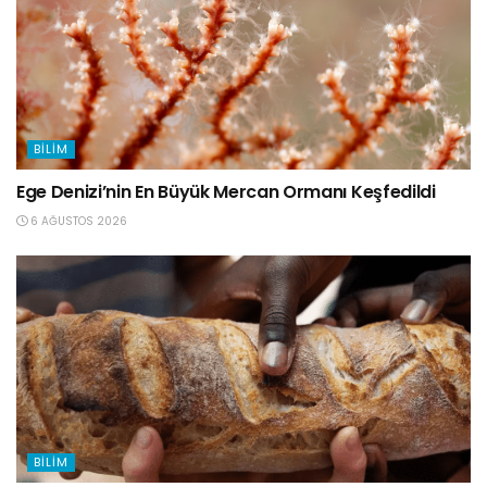
BILIM
Ege Denizi’nin En Büyük Mercan Ormanı Keşfedildi
6 AĞUSTOS 2026
BILIM