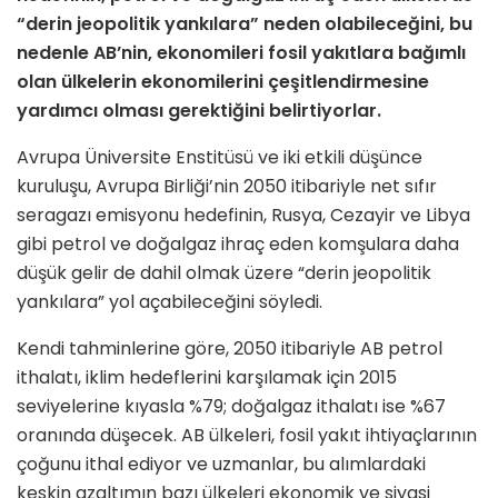
“derin jeopolitik yankılara” neden olabileceğini, bu
nedenle AB’nin, ekonomileri fosil yakıtlara bağımlı
olan ülkelerin ekonomilerini çeşitlendirmesine
yardımcı olması gerektiğini belirtiyorlar.
Avrupa Üniversite Enstitüsü ve iki etkili düşünce
kuruluşu, Avrupa Birliği’nin 2050 itibariyle net sıfır
seragazı emisyonu hedefinin, Rusya, Cezayir ve Libya
gibi petrol ve doğalgaz ihraç eden komşulara daha
düşük gelir de dahil olmak üzere “derin jeopolitik
yankılara” yol açabileceğini söyledi.
Kendi tahminlerine göre, 2050 itibariyle AB petrol
ithalatı, iklim hedeflerini karşılamak için 2015
seviyelerine kıyasla %79; doğalgaz ithalatı ise %67
oranında düşecek. AB ülkeleri, fosil yakıt ihtiyaçlarının
çoğunu ithal ediyor ve uzmanlar, bu alımlardaki
keskin azaltımın bazı ülkeleri ekonomik ve siyasi