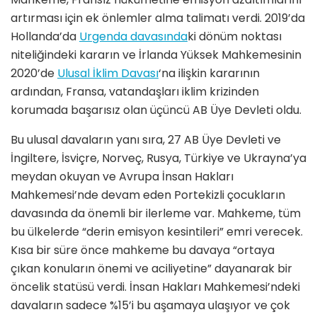
artırması için ek önlemler alma talimatı verdi. 2019’da
Hollanda’da
Urgenda davasında
ki dönüm noktası
niteliğindeki kararın ve İrlanda Yüksek Mahkemesinin
2020’de
Ulusal İklim Davası
‘na ilişkin kararının
ardından, Fransa, vatandaşları iklim krizinden
korumada başarısız olan üçüncü AB Üye Devleti oldu.
Bu ulusal davaların yanı sıra, 27 AB Üye Devleti ve
İngiltere, İsviçre, Norveç, Rusya, Türkiye ve Ukrayna’ya
meydan okuyan ve Avrupa İnsan Hakları
Mahkemesi’nde devam eden Portekizli çocukların
davasında da önemli bir ilerleme var. Mahkeme, tüm
bu ülkelerde “derin emisyon kesintileri” emri verecek.
Kısa bir süre önce mahkeme bu davaya “ortaya
çıkan konuların önemi ve aciliyetine” dayanarak bir
öncelik statüsü verdi. İnsan Hakları Mahkemesi’ndeki
davaların sadece %15’i bu aşamaya ulaşıyor ve çok