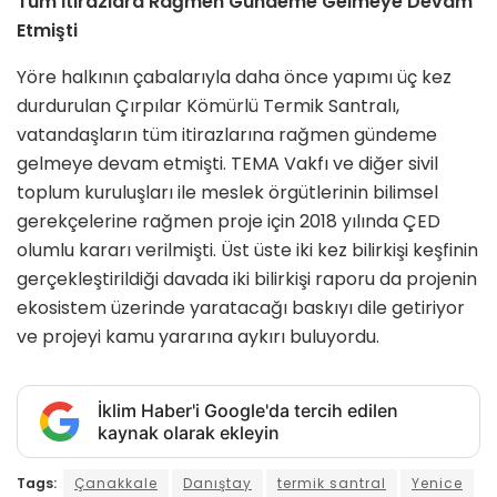
Tüm İtirazlara Rağmen Gündeme Gelmeye Devam
Etmişti
Yöre halkının çabalarıyla daha önce yapımı üç kez
durdurulan Çırpılar Kömürlü Termik Santralı,
vatandaşların tüm itirazlarına rağmen gündeme
gelmeye devam etmişti. TEMA Vakfı ve diğer sivil
toplum kuruluşları ile meslek örgütlerinin bilimsel
gerekçelerine rağmen proje için 2018 yılında ÇED
olumlu kararı verilmişti. Üst üste iki kez bilirkişi keşfinin
gerçekleştirildiği davada iki bilirkişi raporu da projenin
ekosistem üzerinde yaratacağı baskıyı dile getiriyor
ve projeyi kamu yararına aykırı buluyordu.
İklim Haber'i Google'da tercih edilen
kaynak olarak ekleyin
Tags:
Çanakkale
Danıştay
termik santral
Yenice