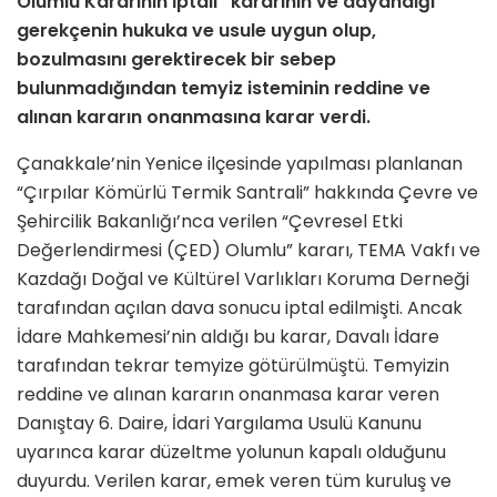
Olumlu Kararının İptali” kararının ve dayandığı
gerekçenin hukuka ve usule uygun olup,
bozulmasını gerektirecek bir sebep
bulunmadığından temyiz isteminin reddine ve
alınan kararın onanmasına karar verdi.
Çanakkale’nin Yenice ilçesinde yapılması planlanan
“Çırpılar Kömürlü Termik Santrali” hakkında Çevre ve
Şehircilik Bakanlığı’nca verilen “Çevresel Etki
Değerlendirmesi (ÇED) Olumlu” kararı, TEMA Vakfı ve
Kazdağı Doğal ve Kültürel Varlıkları Koruma Derneği
tarafından açılan dava sonucu iptal edilmişti. Ancak
İdare Mahkemesi’nin aldığı bu karar, Davalı İdare
tarafından tekrar temyize götürülmüştü. Temyizin
reddine ve alınan kararın onanmasa karar veren
Danıştay 6. Daire, İdari Yargılama Usulü Kanunu
uyarınca karar düzeltme yolunun kapalı olduğunu
duyurdu. Verilen karar, emek veren tüm kuruluş ve