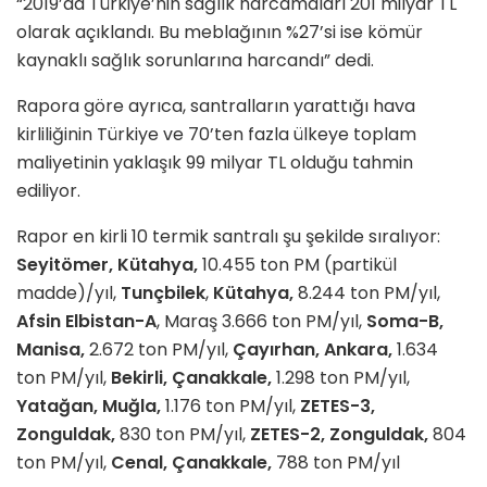
“2019’da Türkiye’nin sağlık harcamaları 201 milyar TL
olarak açıklandı. Bu meblağının %27’si ise kömür
kaynaklı sağlık sorunlarına harcandı” dedi.
Rapora göre ayrıca, santralların yarattığı hava
kirliliğinin Türkiye ve 70’ten fazla ülkeye toplam
maliyetinin yaklaşık 99 milyar TL olduğu tahmin
ediliyor.
Rapor en kirli 10 termik santralı şu şekilde sıralıyor:
Seyitömer, Kütahya,
10.455 ton PM (partikül
madde)/yıl,
Tunçbilek
,
Kütahya,
8.244 ton PM/yıl,
Afsin Elbistan-A
, Maraş 3.666 ton PM/yıl,
Soma-B,
Manisa,
2.672 ton PM/yıl,
Çayırhan, Ankara,
1.634
ton PM/yıl,
Bekirli, Çanakkale,
1.298 ton PM/yıl,
Yatağan, Muğla,
1.176 ton PM/yıl,
ZETES-3,
Zonguldak,
830 ton PM/yıl,
ZETES-2, Zonguldak,
804
ton PM/yıl,
Cenal, Çanakkale,
788 ton PM/yıl