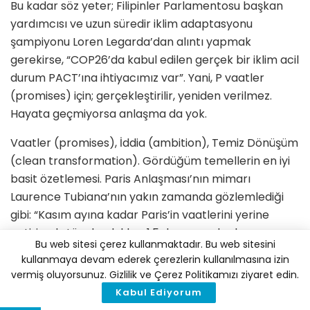
Bu kadar söz yeter; Filipinler Parlamentosu başkan
yardımcısı ve uzun süredir iklim adaptasyonu
şampiyonu Loren Legarda’dan alıntı yapmak
gerekirse, “COP26’da kabul edilen gerçek bir iklim acil
durum PACT’ına ihtiyacımız var”. Yani, P vaatler
(promises) için; gerçekleştirilir, yeniden verilmez.
Hayata geçmiyorsa anlaşma da yok.
Vaatler (promises), İddia (ambition), Temiz Dönüşüm
(clean transformation). Gördüğüm temellerin en iyi
basit özetlemesi. Paris Anlaşması’nın mimarı
Laurence Tubiana’nın yakın zamanda gözlemlediği
gibi: “Kasım ayına kadar Paris’in vaatlerini yerine
getirirsek, tüm boşlukları 1,5 dereceye kadar
Bu web sitesi çerez kullanmaktadır. Bu web sitesini
kapatma iddiasını artırırsak ve Temiz Dönüşüm
kullanmaya devam ederek çerezlerin kullanılmasına izin
büyük ölçüde hızlandırılırsa, COP26 çok taraflı bir
vermiş oluyorsunuz. Gizlilik ve Çerez Politikamızı ziyaret edin.
başarı olabilir (PACT).”
Kabul Ediyorum