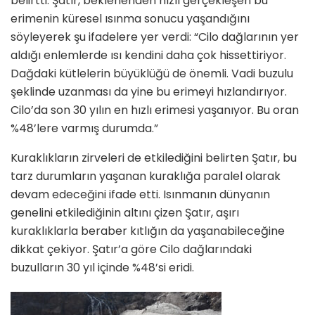
belirtti. Şatır, beklenenden hızlı gerçekleşen bu
erimenin küresel ısınma sonucu yaşandığını
söyleyerek şu ifadelere yer verdi: “Cilo dağlarının yer
aldığı enlemlerde ısı kendini daha çok hissettiriyor.
Dağdaki kütlelerin büyüklüğü de önemli. Vadi buzulu
şeklinde uzanması da yine bu erimeyi hızlandırıyor.
Cilo’da son 30 yılın en hızlı erimesi yaşanıyor. Bu oran
%48’lere varmış durumda.”
Kuraklıkların zirveleri de etkilediğini belirten Şatır, bu
tarz durumların yaşanan kuraklığa paralel olarak
devam edeceğini ifade etti. Isınmanın dünyanın
genelini etkilediğinin altını çizen Şatır, aşırı
kuraklıklarla beraber kıtlığın da yaşanabileceğine
dikkat çekiyor. Şatır’a göre Cilo dağlarındaki
buzulların 30 yıl içinde %48’si eridi.