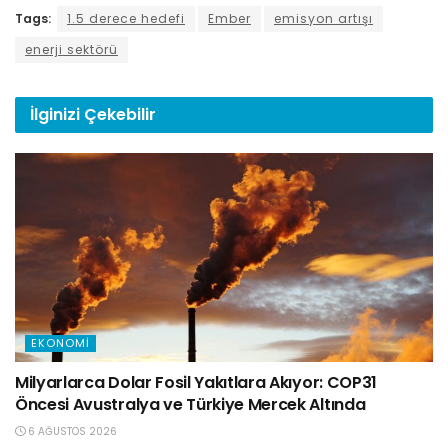
Tags:
1.5 derece hedefi
Ember
emisyon artışı
enerji sektörü
İlginizi
Çekebilir
EKONOMI
Milyarlarca Dolar Fosil Yakıtlara Akıyor: COP31
Öncesi Avustralya ve Türkiye Mercek Altında
6 AĞUSTOS 2026