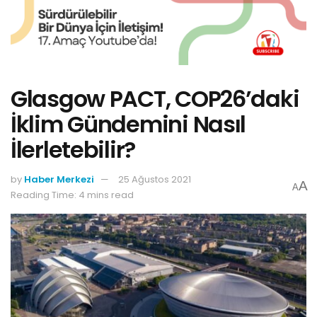
Glasgow PACT, COP26’daki
İklim Gündemini Nasıl
İlerletebilir?
by
Haber Merkezi
25 Ağustos 2021
A
A
Reading Time: 4 mins read