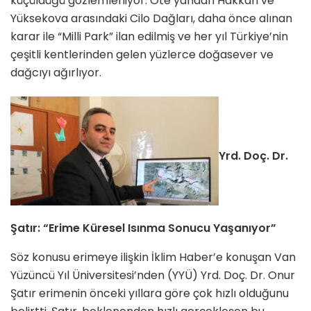
küçüldüğü gözlemleniyor. Öte yandan Hakkari ve
Yüksekova arasındaki Cilo Dağları, daha önce alınan
karar ile “Milli Park” ilan edilmiş ve her yıl Türkiye’nin
çeşitli kentlerinden gelen yüzlerce doğasever ve
dağcıyı ağırlıyor.
Yrd. Doç. Dr.
Şatır: “Erime Küresel Isınma Sonucu Yaşanıyor”
Söz konusu erimeye ilişkin İklim Haber’e konuşan Van
Yüzüncü Yıl Üniversitesi’nden (YYÜ) Yrd. Doç. Dr. Onur
Şatır erimenin önceki yıllara göre çok hızlı olduğunu