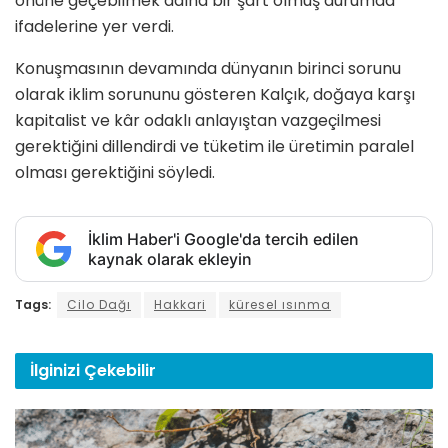
önüne geçebilmek adına bir şart olmuş durumda”
ifadelerine yer verdi.
Konuşmasının devamında dünyanın birinci sorunu
olarak iklim sorununu gösteren Kalçık, doğaya karşı
kapitalist ve kâr odaklı anlayıştan vazgeçilmesi
gerektiğini dillendirdi ve tüketim ile üretimin paralel
olması gerektiğini söyledi.
İklim Haber'i Google'da tercih edilen
kaynak olarak ekleyin
Tags:
Cilo Dağı
Hakkari
küresel ısınma
İlginizi
Çekebilir