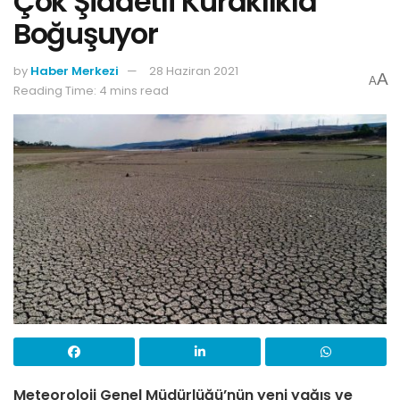
Çok Şiddetli Kuraklıkla
Boğuşuyor
by
Haber Merkezi
28 Haziran 2021
A
A
Reading Time: 4 mins read
Meteoroloji Genel Müdürlüğü’nün yeni yağış ve