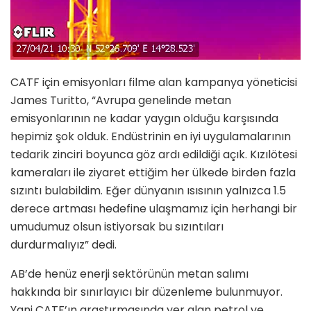
CATF için emisyonları filme alan kampanya yöneticisi
James Turitto, “Avrupa genelinde metan
emisyonlarının ne kadar yaygın olduğu karşısında
hepimiz şok olduk. Endüstrinin en iyi uygulamalarının
tedarik zinciri boyunca göz ardı edildiği açık. Kızılötesi
kameraları ile ziyaret ettiğim her ülkede birden fazla
sızıntı bulabildim. Eğer dünyanın ısısının yalnızca 1.5
derece artması hedefine ulaşmamız için herhangi bir
umudumuz olsun istiyorsak bu sızıntıları
durdurmalıyız” dedi.
AB’de henüz enerji sektörünün metan salımı
hakkında bir sınırlayıcı bir düzenleme bulunmuyor.
Yani CATF’ın araştırmasında yer alan petrol ve