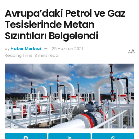
Avrupa’daki Petrol ve Gaz
Tesislerinde Metan
Sızıntıları Belgelendi
by
Haber Merkezi
25 Haziran 2021
A
A
Reading Time: 3 mins read