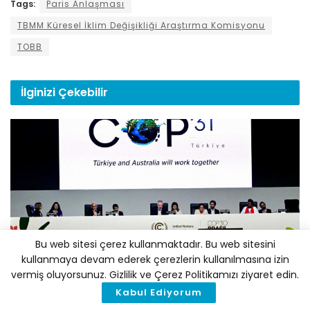
Tags:
Paris Anlaşması
TBMM Küresel İklim Değişikliği Araştırma Komisyonu
TOBB
İlginizi
Çekebilir
Bu web sitesi çerez kullanmaktadır. Bu web sitesini
POLITIKA
kullanmaya devam ederek çerezlerin kullanılmasına izin
vermiş oluyorsunuz. Gizlilik ve Çerez Politikamızı ziyaret edin.
COP31 Ev Sahibi Ülke Anlaşması Yürürlüğe Girdi
Kabul Ediyorum
10 AĞUSTOS 2026